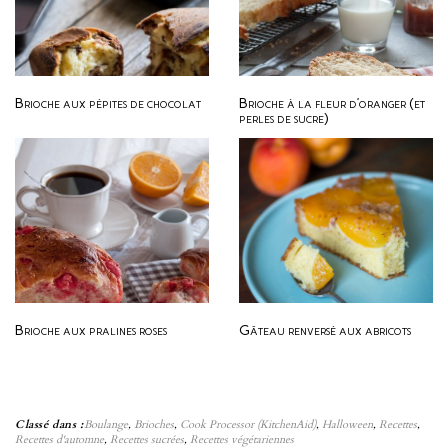
Brioche aux pépites de chocolat
Brioche à la fleur d’oranger (et
perles de sucre)
Brioche aux pralines roses
Gâteau renversé aux abricots
Classé dans :
Boulange
,
Brioches
,
Cook Processor (KitchenAid)
,
Halloween
,
Recettes
,
Recettes d'automne
,
Recettes sucrées
,
Recettes végétariennes