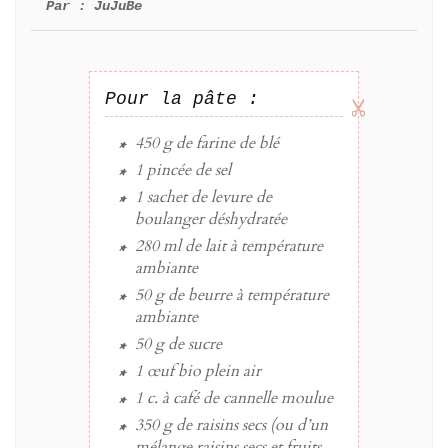
Par :
JuJuBe
Pour la pâte :
450 g
de
farine de blé
1 pincée
de
sel
1 sachet
de
levure de
boulanger déshydratée
280 ml
de
lait
à température
ambiante
50 g
de
beurre
à température
ambiante
50 g
de
sucre
1
œuf
bio plein air
1 c. à café
de
cannelle
moulue
350 g
de
raisins secs
(ou d’un
mélange raisins secs et fruits