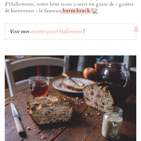
d’Halloween, notre hôte nous a servi en guise de « goûter
de bienvenue » le fameux
barm brack
!
Voir mes
recettes pour Halloween
!