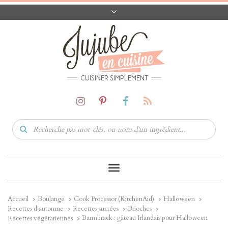
A PROPOS
CONTACT
CODES PROMO
MATÉRIEL
CUISINER SIMPLEMENT
Toggle
Navigation
Accueil
Boulange
Cook Processor (KitchenAid)
Halloween
Recettes d'automne
Recettes sucrées
Brioches
Barmbrack : gâteau Irlandais pour Halloween
Recettes végétariennes