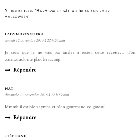
5 thoughts on “Barmbrack : gâteau Irlandais pour
Halloween”
LADYMILONGUERA
samedi 12 novembre 2016 à 22 h 20 min
Je sens que je ne vais pas tarder à tester cette recette… Ton
barmbrack me plait beaucoup.
Répondre
NAT
dimanche 13 novembre 2016 à 17 h 59 min
Mmmh il est bien sympa et bien gourmand ce gâteau!
Répondre
STÉPHANE