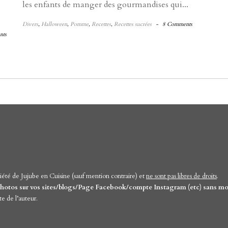
les enfants de manger des gourmandises qui...
Divers
,
Halloween
,
Pomme
,
Recettes
,
Recettes sucrées
-
8 Comments
nts
iété de Jujube en Cuisine (sauf mention contraire) et
ne sont pas libres de droits
.
t photos sur vos sites/blogs/Page Facebook/compte Instagram (etc) sans mo
te de l’auteur.