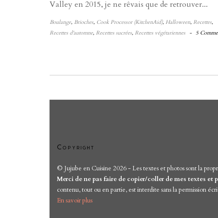
Valley en 2015, je ne rêvais que de retrouver...
Boulange
,
Brioches
,
Cook Processor (KitchenAid)
,
Halloween
,
Recettes
,
Recettes d'automne
,
Recettes sucrées
,
Recettes végétariennes
-
5 Comme
Copyright
© Jujube en Cuisine 2026 - Les textes et photos sont la propr
Merci de ne pas faire de copier/coller de mes textes e
contenu, tout ou en partie, est interdite sans la permission écri
En savoir plus