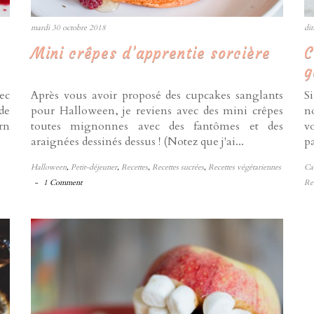
mardi 30 octobre 2018
di
Mini crêpes d’apprentie sorcière
C
g
ec
Après vous avoir proposé des cupcakes sanglants
S
de
pour Halloween, je reviens avec des mini crêpes
n
rn
toutes mignonnes avec des fantômes et des
v
araignées dessinés dessus ! (Notez que j'ai...
pa
Halloween
,
Petit-déjeuner
,
Recettes
,
Recettes sucrées
,
Recettes végétariennes
Ca
-
1 Comment
Re