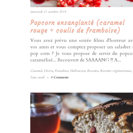
mercredi 31 octobre 2018
Popcorn ensanglanté (caramel
rouge + coulis de framboise)
Vous avez prévu une soirée films d'horreur av
vos amis et vous comptez proposer un saladier 
pop corn ? Je vous propose de servir du popco
caramélisé... Recouvert de SAAAANG !!! A...
Caramel
,
Divers
,
Friandises
,
Halloween
,
Recettes
,
Recettes végétariennes
,
Sans oeufs
-
0 Comments