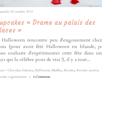
manche 28 octobre 2018
upcakes « Drame au palais des
laces »
i Halloween rencontre peu d'engouement chez
ous (pour avoir fêté Halloween en Irlande, je
ous souhaite d'expérimenter cette fête dans un
ys qui la célèbre pour de vrai !), il y a tout...
cao / Chocolat
,
Gâteaux
,
Halloween
,
Muffins
,
Recettes
,
Recettes sucrées
,
cettes végétariennes
-
4 Comments