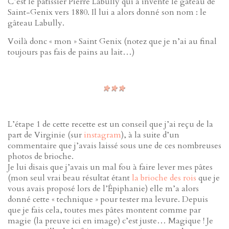
C’est le pâtissier Pierre Labully qui a inventé le gâteau de
Saint-Genix vers 1880. Il lui a alors donné son nom : le
gâteau Labully.
Voilà donc « mon » Saint Genix (notez que je n’ai au final
toujours pas fais de pains au lait…)
L’étape 1 de cette recette est un conseil que j’ai reçu de la
part de Virginie (sur
instagram
), à la suite d’un
commentaire que j’avais laissé sous une de ces nombreuses
photos de brioche.
Je lui disais que j’avais un mal fou à faire lever mes pâtes
(mon seul vrai beau résultat étant
la brioche des rois
que je
vous avais proposé lors de l’Épiphanie) elle m’a alors
donné cette « technique » pour tester ma levure. Depuis
que je fais cela, toutes mes pâtes montent comme par
magie (la preuve ici en image) c’est juste… Magique ! Je