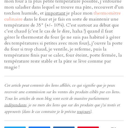
mon four à la plus petite température possible, j’enfourne
mon saladier dans lequel se trouve ma pâte, recouvert d’un
torchon humide, et
important
je place mon
thermomètre
culinaire
dans le four et je fais en sorte de maintenir une
température de 35° (+/- 10%). C’est surtout au début que
c’est chaud (c’est le cas de le dire, haha !) quand il faut
gérer le thermostat du four (je ne suis pas habitué à gérer
des températures si petites avec mon four), j’ouvre la porte
du four si trop chaud, je ventile, je referme, puis la
température finis par se caler, four éteint, porte fermée, la
température reste stable et la pâte se lève comme par
magie !
Cet article peut contenir des liens affiliés, ce qui signifie que je peux
recevoir une commission sur les ventes des produits ciblés par ces liens.
Tous les articles de mon blog sont ecrit de manière parfaitement
indépendante
, je ne mets des liens que sur des produits que j'ai testés et
approuvés (dans le cas contraire je le précise
toujours
).