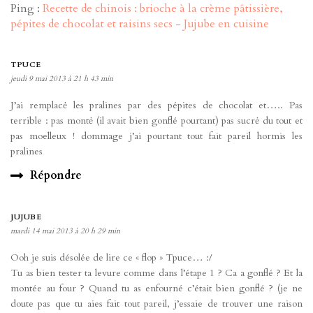
Ping :
Recette de chinois : brioche à la crème pâtissière,
pépites de chocolat et raisins secs - Jujube en cuisine
TPUCE
jeudi 9 mai 2013 à 21 h 43 min
J’ai remplacė les pralines par des pépites de chocolat et….. Pas
terrible : pas montė (il avait bien gonflé pourtant) pas sucrė du tout et
pas moelleux ! dommage j’ai pourtant tout fait pareil hormis les
pralines
Répondre
JUJUBE
mardi 14 mai 2013 à 20 h 29 min
Ooh je suis désolée de lire ce « flop » Tpuce… :/
Tu as bien tester ta levure comme dans l’étape 1 ? Ca a gonflé ? Et la
montée au four ? Quand tu as enfourné c’était bien gonflé ? (je ne
doute pas que tu aies fait tout pareil, j’essaie de trouver une raison