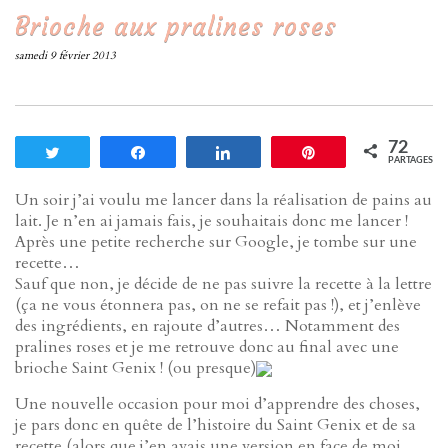
Brioche aux pralines roses
samedi 9 février 2013
72
Tweetez
Partagez
Partagez
Enregistrer
PARTAGES
Un soir j’ai voulu me lancer dans la réalisation de pains au
lait. Je n’en ai jamais fais, je souhaitais donc me lancer !
Après une petite recherche sur Google, je tombe sur une
recette…
Sauf que non, je décide de ne pas suivre la recette à la lettre
(ça ne vous étonnera pas, on ne se refait pas !), et j’enlève
des ingrédients, en rajoute d’autres… Notamment des
pralines roses et je me retrouve donc au final avec une
brioche Saint Genix ! (ou presque)
Une nouvelle occasion pour moi d’apprendre des choses,
je pars donc en quête de l’histoire du Saint Genix et de sa
recette (alors que j’en avais une version en face de moi…