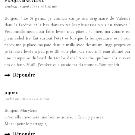
VIOUJEA MARYLENE
vendredi 18 avril 2014 à 15 h 30 min
Bonjour ! Le St genix, je connais car je suis originaire de Valence
dans la Drôme et là-bas dans toutes les pâtisseries vous en trouvez !!
Personnellement pour faire lever mes pâtes , je mets ma voiture en
plein soleil (se fait surtout l’été) et lorsque la température est à son
paroxime je place ma pâte dans la malle avec dessus un linge propre et
je la laisse levée a peu près 2h voir plus. Ce truc m’a était donné par
une campeuse du bord du Doubs dans l’Ardèche qui bien sûr n’avait
pas de four. Voilà, j’espère que ça aidera du monde. Bon appétit !
Répondre
JUJUBE
jeudi 8 mai 2014 à 14 h 33 min
Bonjour Marylene,
C’est effectivement une bonne astuce, il fallait y penser !
Merci pour le partage :)
Répondre