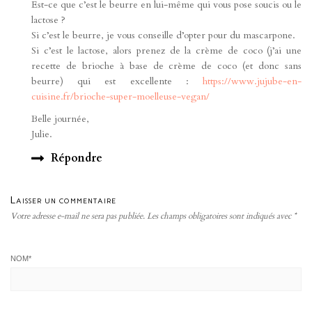
Est-ce que c’est le beurre en lui-même qui vous pose soucis ou le
lactose ?
Si c’est le beurre, je vous conseille d’opter pour du mascarpone.
Si c’est le lactose, alors prenez de la crème de coco (j’ai une
recette de brioche à base de crème de coco (et donc sans
beurre) qui est excellente :
https://www.jujube-en-
cuisine.fr/brioche-super-moelleuse-vegan/
Belle journée,
Julie.
Répondre
Laisser un commentaire
Votre adresse e-mail ne sera pas publiée.
Les champs obligatoires sont indiqués avec
*
NOM
*