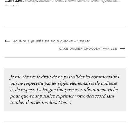
Classé dans :
Boulange
,
Brioches
,
Recettes
,
Recettes sucrées
,
Recettes végétariennes
,
Sans oeufs
HOUMOUS (PURÉE DE POIS CHICHE – VEGAN)
CAKE DAMIER CHOCOLAT-VANILLE
Je me réserve le droit de ne pas valider les commentaires
qui ne respectent pas les règles élémentaires de politesse
et de respect. La langue française est suffisamment riche
pour que vous puissiez exprimer votre désaccord sans
tomber dans les insultes. Merci.