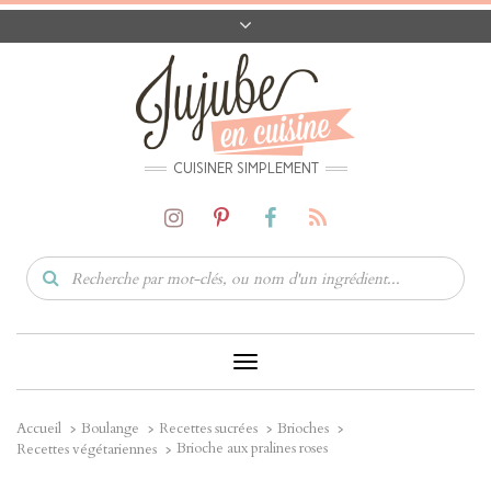
A PROPOS
CONTACT
CODES PROMO
MATÉRIEL
CUISINER SIMPLEMENT
Toggle
Navigation
Accueil
Boulange
Recettes sucrées
Brioches
Brioche aux pralines roses
Recettes végétariennes