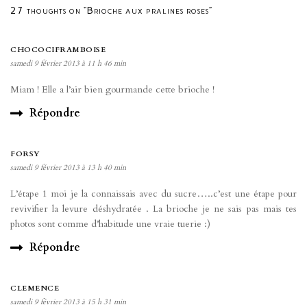
27 thoughts on “Brioche aux pralines roses”
CHOCOCIFRAMBOISE
samedi 9 février 2013 à 11 h 46 min
Miam ! Elle a l’air bien gourmande cette brioche !
Répondre
FORSY
samedi 9 février 2013 à 13 h 40 min
L’étape 1 moi je la connaissais avec du sucre…..c’est une étape pour
revivifier la levure déshydratée . La brioche je ne sais pas mais tes
photos sont comme d’habitude une vraie tuerie :)
Répondre
CLEMENCE
samedi 9 février 2013 à 15 h 31 min