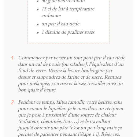
50 g
de
beurre
fondu
15 cl
de
lait
à température
ambiante
un peu
d’
eau
tiède
1 dizaine
de
pralines roses
Commencez par verser un tout petit peu d’eau tiède
dans un cul de poule (ou saladier), l’équivalent d’un
fond de verre. Versez la levure boulangère par
dessus et saupoudrez de farine et de sucre. Remuez
pour mélangez, couvrez et laissez travailler ainsi un
bon quart d’heure.
Pendant ce temps, faites ramollir votre beurre, sans
pour autant le liquéfier. Je le mets dans un récipient
que je pose à proximité d’une source de chaleur
(radiateur, cheminée, four…) et le travaillant
jusqu’à obtenir une pâte (c’est un peu long mais ça
permet de patienter pendant l’étape 1 !). Réservez.