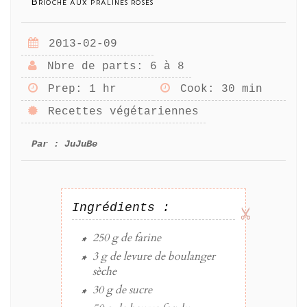
Brioche aux pralines roses
2013-02-09
Nbre de parts
: 6 à 8
Prep
: 1 hr
Cook
: 30 min
Recettes végétariennes
Par :
JuJuBe
Ingrédients :
250 g
de
farine
3 g
de levure de boulanger
sèche
30 g
de
sucre