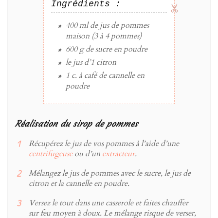
Ingrédients :
400 ml
de
jus de pommes
maison (3 à 4 pommes)
600 g
de
sucre
en poudre
le jus d’
1
citron
1 c. à café
de
cannelle en
poudre
Réalisation du sirop de pommes
Récupérez le jus de vos pommes à l’aide d’une
centrifugeuse
ou d’un
extracteur
.
Mélangez le jus de pommes avec le sucre, le jus de
citron et la cannelle en poudre.
Versez le tout dans une casserole et faites chauffer
sur feu moyen à doux. Le mélange risque de verser,