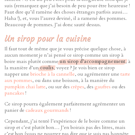
suis (remarquez que j’ai besoin de peu pour être heureuse !
Faut dire qu’il ramène des choses étranges parfois aussi…
Haha !), et, vous l’aurez deviné, il a ramené des pommes.
Beaucoup de pommes. J’ai donc sauté dessus.
Un sirop pour la cuisine
Il faut tout de même que je vous précise quelque chose, à
aucun moment je n’ai pensé ce sirop comme un sirop à
boire mais plutôt comme
un sirop d’accompagnement
, à
la manière d’un
coulis
, voyez ? Je vois bien ce sirop
napper une
brioche à la cannelle
, ou agrémenter une
tarte
aux pommes
, ou dans une boisson, à la manière du
pumpkin chai latte
, ou sur des
crêpes
, des
gaufres
ou des
pancakes
!
Ce sirop pourra également parfaitement agrémenter un
panier de
cadeaux gourmands
!
Cependant, j’ai tenté l’expérience de le boire comme un
sirop et c’est plutôt bon… J’en boirais pas des litres, mais
c’est bon (vous ne pourrez pas dire que je suis pas honnête