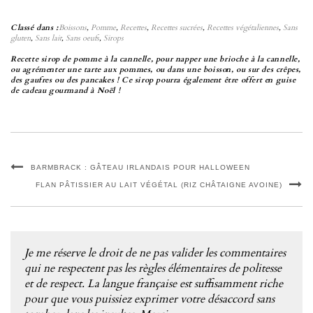
Classé dans :
Boissons
,
Pomme
,
Recettes
,
Recettes sucrées
,
Recettes végétaliennes
,
Sans
gluten
,
Sans lait
,
Sans oeufs
,
Sirops
Recette sirop de pomme à la cannelle, pour napper une brioche à la cannelle,
ou agrémenter une tarte aux pommes, ou dans une boisson, ou sur des crêpes,
des gaufres ou des pancakes ! Ce sirop pourra également être offert en guise
de cadeau gourmand à Noël !
BARMBRACK : GÂTEAU IRLANDAIS POUR HALLOWEEN
FLAN PÂTISSIER AU LAIT VÉGÉTAL (RIZ CHÂTAIGNE AVOINE)
Je me réserve le droit de ne pas valider les commentaires
qui ne respectent pas les règles élémentaires de politesse
et de respect. La langue française est suffisamment riche
pour que vous puissiez exprimer votre désaccord sans