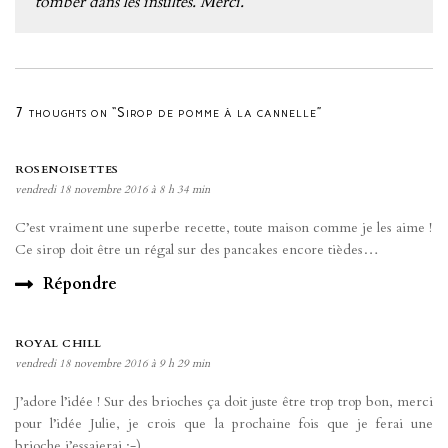
tomber dans les insultes. Merci.
7 thoughts on “Sirop de pomme à la cannelle”
ROSENOISETTES
vendredi 18 novembre 2016 à 8 h 34 min
C’est vraiment une superbe recette, toute maison comme je les aime !
Ce sirop doit être un régal sur des pancakes encore tièdes…
Répondre
ROYAL CHILL
vendredi 18 novembre 2016 à 9 h 29 min
J’adore l’idée ! Sur des brioches ça doit juste être trop trop bon, merci
pour l’idée Julie, je crois que la prochaine fois que je ferai une
brioche j’essaierai :-)