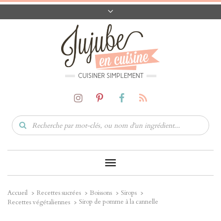
A PROPOS
CONTACT
CODES PROMO
MATÉRIEL
CUISINER SIMPLEMENT
Toggle
Navigation
Accueil
Recettes sucrées
Boissons
Sirops
Sirop de pomme à la cannelle
Recettes végétaliennes