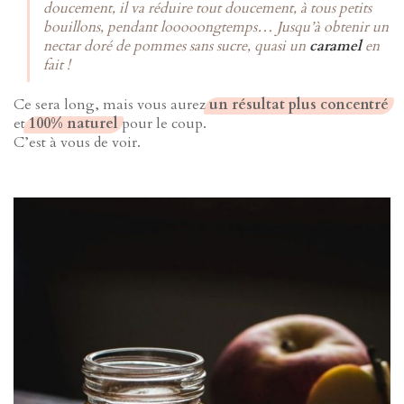
doucement, il va réduire tout doucement, à tous petits
bouillons, pendant looooongtemps… Jusqu’à obtenir un
nectar doré de pommes sans sucre, quasi un
caramel
en
fait !
Ce sera long, mais vous aurez
un résultat plus concentré
et
100% naturel
pour le coup.
C’est à vous de voir.