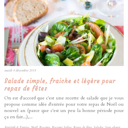
mardi 4 décembre 2018
Salade simple, fraiche et légère pour
repas de fêtes
On est d'accord que c'est une recette de salade que je vous
propose comme idée d'entrée pour votre repas de Noël ou
nouvel an (parce que c'est un peu la bonne période pour
ça en fait...),...
Apéritifs & Entrées
,
Noël
,
Recettes
,
Recettes Salées
,
Repas de fêtes
,
Salades
,
Sans gluten
,