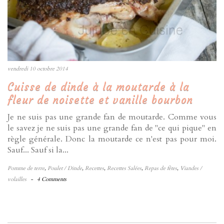
vendredi 10 octobre 2014
Cuisse de dinde à la moutarde à la
fleur de noisette et vanille bourbon
Je ne suis pas une grande fan de moutarde. Comme vous
le savez je ne suis pas une grande fan de "ce qui pique" en
règle générale. Donc la moutarde ce n'est pas pour moi.
Sauf... Sauf si la...
Pomme de terre
,
Poulet / Dinde
,
Recettes
,
Recettes Salées
,
Repas de fêtes
,
Viandes /
volailles
-
4 Comments