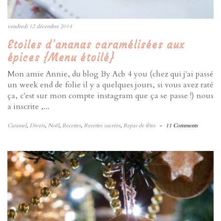
vendredi 12 décembre 2014
Etoiles d’ananas caramélisées aux
épices {Menu étoilé}
Mon amie Annie, du blog By Acb 4 you (chez qui j'ai passé
un week end de folie il y a quelques jours, si vous avez raté
ça, c'est sur mon compte instagram que ça se passe !) nous
a inscrite ,...
Caramel
,
Divers
,
Noël
,
Recettes
,
Recettes sucrées
,
Repas de fêtes
-
11 Comments