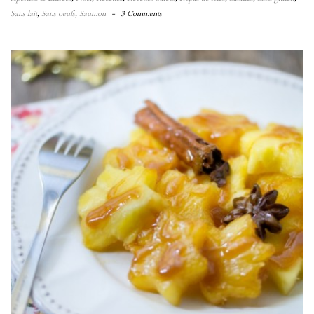
Sans lait
,
Sans oeufs
,
Saumon
-
3 Comments