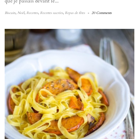
que je passais devant le...
Biscuits
,
Noël
,
Recettes
,
Recettes sucrées
,
Repas de fêtes
-
20 Comments