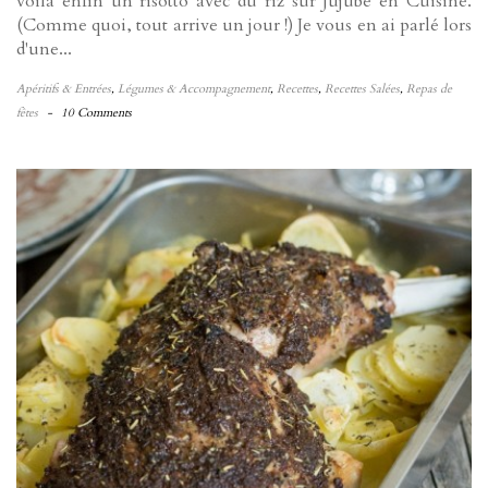
voilà enfin un risotto avec du riz sur Jujube en Cuisine.
(Comme quoi, tout arrive un jour !) Je vous en ai parlé lors
d'une...
Apéritifs & Entrées
,
Légumes & Accompagnement
,
Recettes
,
Recettes Salées
,
Repas de
fêtes
-
10 Comments