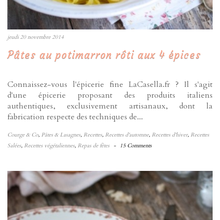
jeudi 20 novembre 2014
Pâtes au potimarron rôti aux 4 épices
Connaissez-vous l'épicerie fine LaCasella.fr ? Il s'agit
d'une épicerie proposant des produits italiens
authentiques, exclusivement artisanaux, dont la
fabrication respecte des techniques de...
Courge & Co
,
Pâtes & Lasagnes
,
Recettes
,
Recettes d'automne
,
Recettes d'hiver
,
Recettes
Salées
,
Recettes végétaliennes
,
Repas de fêtes
-
15 Comments