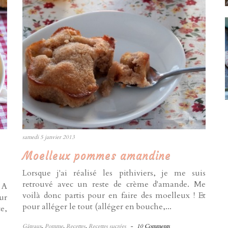
samedi 5 janvier 2013
Moelleux pommes amandine
Lorsque j'ai réalisé les pithiviers, je me suis
retrouvé avec un reste de crème d'amande. Me
 A
voilà donc partis pour en faire des moelleux ! Et
ur
pour alléger le tout (alléger en bouche,...
e,
Gâteaux
,
Pomme
,
Recettes
,
Recettes sucrées
-
10 Comments