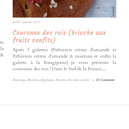
jeudi 3 janvier 2013
Couronne des rois (brioche aux
fruits confits)
te
la
Après 3 galettes (Pithiviers crème d'amande et
de
Pithiviers crème d'amande & marrons et enfin la
galette à la frangipane) je vous présente la
couronne des rois ! Dans le Sud de la France,...
Boulange
,
Brioches
,
Épiphanie
,
Recettes
,
Recettes sucrées
-
20 Comments