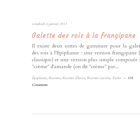
vendredi 4 janvier 2013
Galette des rois à la frangipane
Il existe deux sortes de garniture pour la galet
des rois à l'Epiphanie : une version frangipane (
classique) et une version plus simple composée 
"crème" d'amande (on dit "crème" par...
Épiphanie
,
Recettes
,
Recettes d'hiver
,
Recettes sucrées
,
Tartes
-
105
Comments