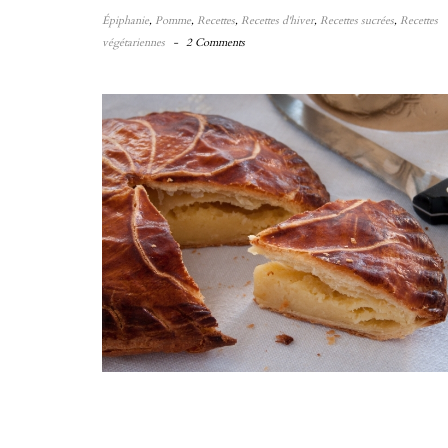
Épiphanie
,
Pomme
,
Recettes
,
Recettes d'hiver
,
Recettes sucrées
,
Recettes
végétariennes
-
2 Comments