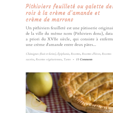
Pithiviers feuilleté ou galette de
rois à la crème d’amande et
crème de marrons
Un pithiviers feuilleté est une pâtisserie origina
de la ville du même nom (Pithiviers donc), data
a priori du XVIIe siècle, qui consiste à enferm
une crème d'amande entre deux pâtes...
Châtaignes (fruit et farine)
,
Épiphanie
,
Recettes
,
Recettes d'hiver
,
Recettes
sucrées
,
Recettes végétariennes
,
Tartes
-
11 Comments