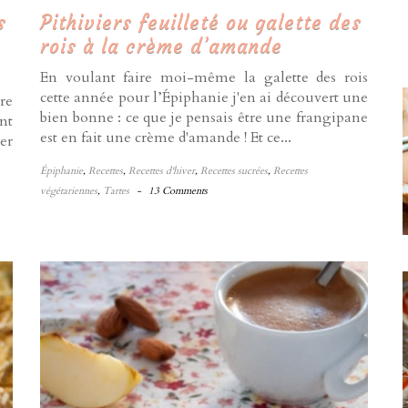
s
Pithiviers feuilleté ou galette des
rois à la crème d’amande
En voulant faire moi-même la galette des rois
cette année pour l’Épiphanie j'en ai découvert une
ire
bien bonne : ce que je pensais être une frangipane
nt
est en fait une crème d'amande ! Et ce...
er
Épiphanie
,
Recettes
,
Recettes d'hiver
,
Recettes sucrées
,
Recettes
végétariennes
,
Tartes
-
13 Comments