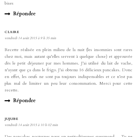
bises
Répondre
CLAIRE
vendredi 14 août 2015 à 9 h 35 min
Recette réalisée en plein milieu de la nuit (les insomnies sont rares
chez moi, mais autant qu’elles servent à quelque chose) et approuvée
dès le petit déjeuner par mes hommes. J’ai utilisé du lait de vache,
n’ayant que ça dans le frigo. J’ai obtenu 16 délicieux pancakes. Donc
en effet, les oeufs ne sont pas toujours indispensables et ce n’est pas
plus mal de limiter un peu leur consommation. Merci pour cette
recette.
Répondre
JUJUBE
vendredi 14 août 2015 à 10 h 02 min
Des pancakes nocturnes pour un petit-déjeuner gourmand… Tu ne