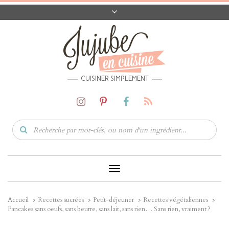
A PROPOS
CONTACT
CODES PROMO
MATÉRIEL
CUISINER SIMPLEMENT
Toggle
Navigation
Accueil
Recettes sucrées
Petit-déjeuner
Recettes végétaliennes
Pancakes sans oeufs, sans beurre, sans lait, sans rien… Sans rien, vraiment ?