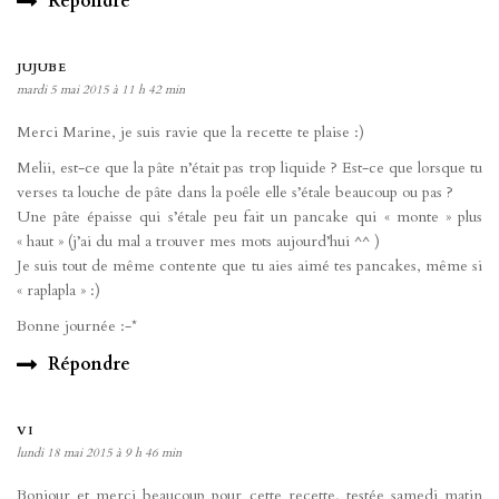
Répondre
JUJUBE
mardi 5 mai 2015 à 11 h 42 min
Merci Marine, je suis ravie que la recette te plaise :)
Melii, est-ce que la pâte n’était pas trop liquide ? Est-ce que lorsque tu
verses ta louche de pâte dans la poêle elle s’étale beaucoup ou pas ?
Une pâte épaisse qui s’étale peu fait un pancake qui « monte » plus
« haut » (j’ai du mal a trouver mes mots aujourd’hui ^^ )
Je suis tout de même contente que tu aies aimé tes pancakes, même si
« raplapla » :)
Bonne journée :-*
Répondre
VI
lundi 18 mai 2015 à 9 h 46 min
Bonjour et merci beaucoup pour cette recette, testée samedi matin