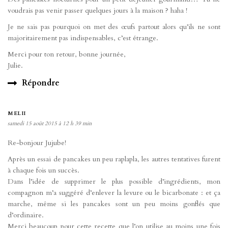
voudrais pas venir passer quelques jours à la maison ? haha !
Je ne sais pas pourquoi on met des œufs partout alors qu’ils ne sont
majoritairement pas indispensables, c’est étrange.
Merci pour ton retour, bonne journée,
Julie.
Répondre
MELII
samedi 15 août 2015 à 12 h 39 min
Re-bonjour Jujube!
Après un essai de pancakes un peu raplapla, les autres tentatives furent
à chaque fois un succès.
Dans l’idée de supprimer le plus possible d’ingrédients, mon
compagnon m’a suggéré d’enlever la levure ou le bicarbonate : et ça
marche, même si les pancakes sont un peu moins gonflés que
d’ordinaire.
Merci beaucoup pour cette recette que l’on utilise au moins une fois