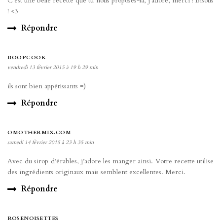
C’est une belle recette que tu nous proposes-là, j’adore, merci ! Bisous
! <3
Répondre
BOOPCOOK
vendredi 13 février 2015 à 19 h 29 min
ils sont bien appétissants =)
Répondre
OMOTHERMIX.COM
samedi 14 février 2015 à 23 h 35 min
Avec du sirop d’érables, j’adore les manger ainsi. Votre recette utilise
des ingrédients originaux mais semblent excellentes. Merci.
Répondre
ROSENOISETTES