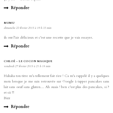
Répondre
MUMU
dimanche 22 février 2015 à 19 h 33 min
ils ont l’air délicieux et c’est une recette que je vais essayer.
Répondre
CHLOÉ - LE COCON MAGIQUE
vendredi 27 février 2015 à 21 h 18 min
Hahaha ton titre m’a tellement fait rire ! Ca m’a rappelé il y a quelques
mois lorsque je me suis retrouvée sur Google à tapper pancakes sans
lait sans oeuf sans gluten… Ah ouais ! ben c’est plus des pancakes, si ?
et sii !!!
Bizz
Répondre