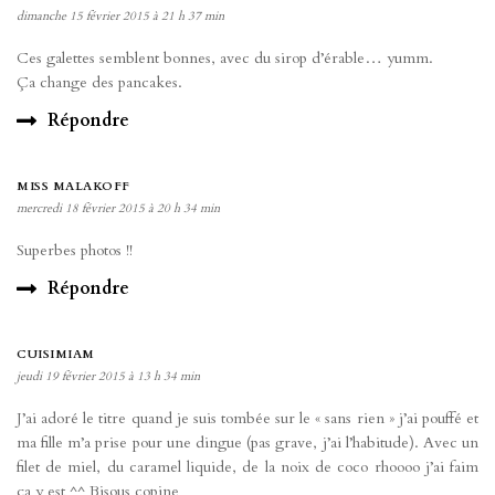
dimanche 15 février 2015 à 21 h 37 min
Ces galettes semblent bonnes, avec du sirop d’érable… yumm.
Ça change des pancakes.
Répondre
MISS MALAKOFF
mercredi 18 février 2015 à 20 h 34 min
Superbes photos !!
Répondre
CUISIMIAM
jeudi 19 février 2015 à 13 h 34 min
J’ai adoré le titre quand je suis tombée sur le « sans rien » j’ai pouffé et
ma fille m’a prise pour une dingue (pas grave, j’ai l’habitude). Avec un
filet de miel, du caramel liquide, de la noix de coco rhoooo j’ai faim
ça y est ^^ Bisous copine