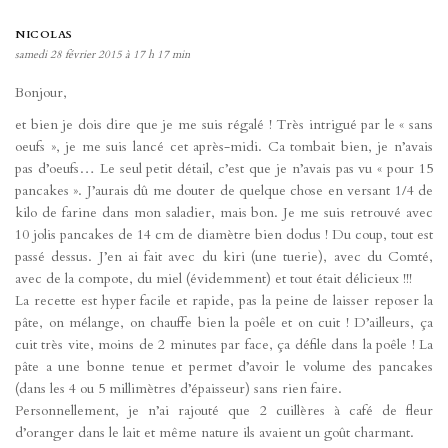
NICOLAS
samedi 28 février 2015 à 17 h 17 min
Bonjour,
et bien je dois dire que je me suis régalé ! Très intrigué par le « sans
oeufs », je me suis lancé cet après-midi. Ca tombait bien, je n’avais
pas d’oeufs… Le seul petit détail, c’est que je n’avais pas vu « pour 15
pancakes ». J’aurais dû me douter de quelque chose en versant 1/4 de
kilo de farine dans mon saladier, mais bon. Je me suis retrouvé avec
10 jolis pancakes de 14 cm de diamètre bien dodus ! Du coup, tout est
passé dessus. J’en ai fait avec du kiri (une tuerie), avec du Comté,
avec de la compote, du miel (évidemment) et tout était délicieux !!!
La recette est hyper facile et rapide, pas la peine de laisser reposer la
pâte, on mélange, on chauffe bien la poêle et on cuit ! D’ailleurs, ça
cuit très vite, moins de 2 minutes par face, ça défile dans la poêle ! La
pâte a une bonne tenue et permet d’avoir le volume des pancakes
(dans les 4 ou 5 millimètres d’épaisseur) sans rien faire.
Personnellement, je n’ai rajouté que 2 cuillères à café de fleur
d’oranger dans le lait et même nature ils avaient un goût charmant.