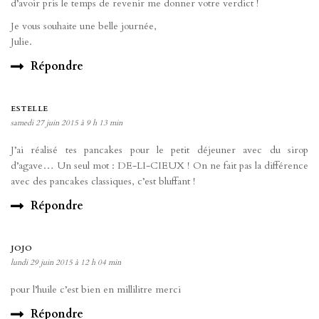
d’avoir pris le temps de revenir me donner votre verdict !
Je vous souhaite une belle journée,
Julie.
Répondre
ESTELLE
samedi 27 juin 2015 à 9 h 13 min
J’ai réalisé tes pancakes pour le petit déjeuner avec du sirop
d’agave… Un seul mot : DE-LI-CIEUX ! On ne fait pas la différence
avec des pancakes classiques, c’est bluffant !
Répondre
JOJO
lundi 29 juin 2015 à 12 h 04 min
pour l’huile c’est bien en millilitre merci
Répondre