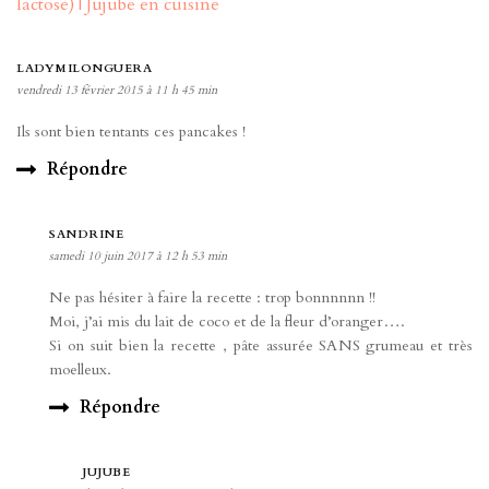
lactose) | Jujube en cuisine
LADYMILONGUERA
vendredi 13 février 2015 à 11 h 45 min
Ils sont bien tentants ces pancakes !
Répondre
SANDRINE
samedi 10 juin 2017 à 12 h 53 min
Ne pas hésiter à faire la recette : trop bonnnnnn !!
Moi, j’ai mis du lait de coco et de la fleur d’oranger….
Si on suit bien la recette , pâte assurée SANS grumeau et très
moelleux.
Répondre
JUJUBE