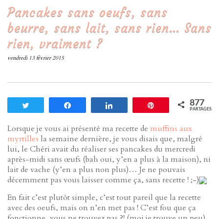
Pancakes sans oeufs, sans
beurre, sans lait, sans rien… Sans
rien, vraiment ?
vendredi 13 février 2015
877
Tweetez
Partagez
Partagez
Enregistrer
PARTAGES
Lorsque je vous ai présenté ma recette de
muffins aux
myrtilles
la semaine dernière, je vous disais que, malgré
lui, le Chéri avait du réaliser ses pancakes du mercredi
après-midi sans œufs (bah oui, y’en a plus à la maison), ni
lait de vache (y’en a plus non plus)… Je ne pouvais
décemment pas vous laisser comme ça, sans recette ! ;-)
En fait c’est plutôt simple, c’est tout pareil que la recette
avec des oeufs, mais on n’en met pas ! C’est fou que ça
fonctionne, vous ne trouvez pas ?! (moi je trouve un peu)