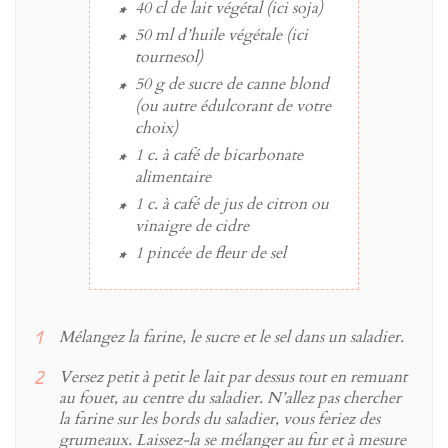
40 cl
de
lait végétal
(ici soja)
50 ml
d’
huile végétale
(ici
tournesol)
50 g
de
sucre de canne blond
(ou autre édulcorant de votre
choix)
1 c. à café
de
bicarbonate
alimentaire
1 c. à café de jus de citron ou
vinaigre de cidre
1 pincée
de
fleur de sel
Mélangez la farine, le sucre et le sel dans un saladier.
Versez petit à petit le lait par dessus tout en remuant
au fouet, au centre du saladier. N’allez pas chercher
la farine sur les bords du saladier, vous feriez des
grumeaux. Laissez-la se mélanger au fur et à mesure