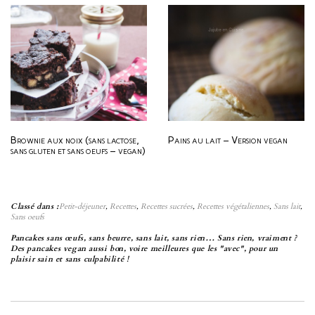
beurre, sans lait, sans oeuf –
Vegan)
Brownie aux noix (sans lactose,
Pains au lait – Version vegan
sans gluten et sans oeufs – vegan)
Classé dans :
Petit-déjeuner
,
Recettes
,
Recettes sucrées
,
Recettes végétaliennes
,
Sans lait
,
Sans oeufs
Pancakes sans œufs, sans beurre, sans lait, sans rien… Sans rien, vraiment ?
Des pancakes vegan aussi bon, voire meilleures que les "avec", pour un
plaisir sain et sans culpabilité !