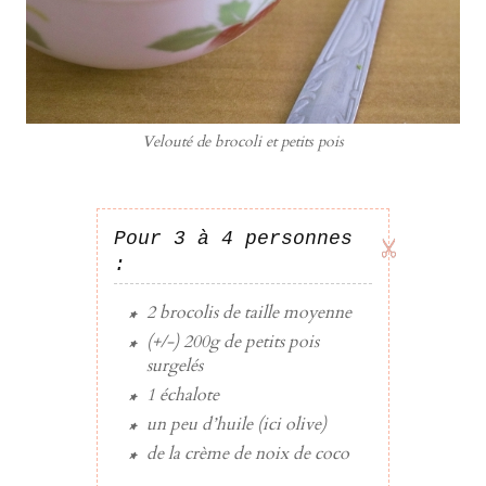
Velouté de brocoli et petits pois
Pour 3 à 4 personnes
:
2
brocolis
de taille moyenne
(+/-)
200g
de
petits pois
surgelés
1
échalote
un peu d’
huile
(ici olive)
de la
crème de noix de coco