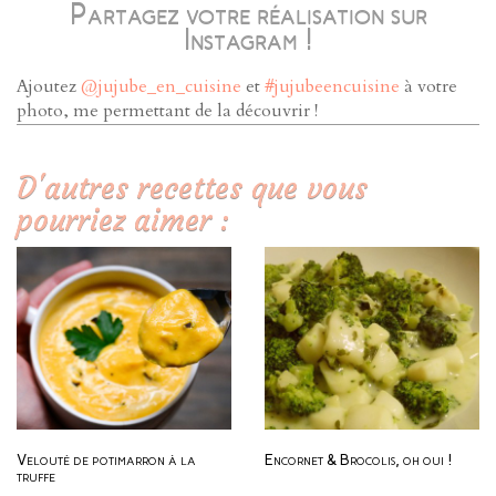
Partagez votre réalisation sur
Instagram !
Ajoutez
@jujube_en_cuisine
et
#jujubeencuisine
à votre
photo, me permettant de la découvrir !
D'autres recettes que vous
pourriez aimer :
Velouté de potimarron à la
Encornet & Brocolis, oh oui !
truffe