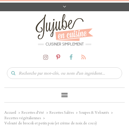
A PROPOS
CONTACT
CODES PROMO
MATÉRIEL
CUISINER SIMPLEMENT
Toggle
Navigation
Accueil
Recettes d'été
Recettes Salées
Soupes & Veloutés
Recettes végétaliennes
Velouté de brocoli et petits pois (et crème de noix de coco)