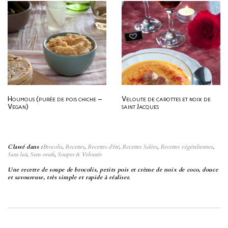
Houmous (purée de pois chiche –
Veloute de carottes et noix de
Vegan)
saint Jacques
Classé dans :
Brocolis
,
Recettes
,
Recettes d'été
,
Recettes Salées
,
Recettes végétaliennes
,
Sans lait
,
Sans oeufs
,
Soupes & Veloutés
Une recette de soupe de brocolis, petits pois et crème de noix de coco, douce
et savoureuse, très simple et rapide à réaliser.