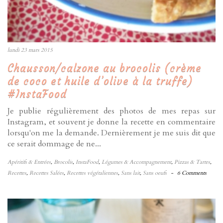
lundi 23 mars 2015
Chausson/calzone au brocolis (crème
de coco et huile d’olive à la truffe)
#InstaFood
Je publie régulièrement des photos de mes repas sur
Instagram, et souvent je donne la recette en commentaire
lorsqu'on me la demande. Dernièrement je me suis dit que
ce serait dommage de ne...
Apéritifs & Entrées
,
Brocolis
,
InstaFood
,
Légumes & Accompagnement
,
Pizzas & Tartes
,
Recettes
,
Recettes Salées
,
Recettes végétaliennes
,
Sans lait
,
Sans oeufs
-
6 Comments