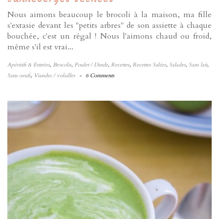
Nous aimons beaucoup le brocoli à la maison, ma fille
s'extasie devant les "petits arbres" de son assiette à chaque
bouchée, c'est un régal ! Nous l'aimons chaud ou froid,
même s'il est vrai...
Apéritifs & Entrées
,
Brocolis
,
Poulet / Dinde
,
Recettes
,
Recettes Salées
,
Salades
,
Sans lait
,
Sans oeufs
,
Viandes / volailles
-
6 Comments