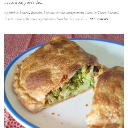
accompagnées de...
Apéritifs & Entrées
,
Brocolis
,
Légumes & Accompagnement
,
Pizzas & Tartes
,
Recettes
,
Recettes Salées
,
Recettes végétaliennes
,
Sans lait
,
Sans oeufs
-
12 Comments