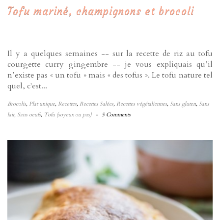
Tofu mariné, champignons et brocoli
Il y a quelques semaines -- sur la recette de riz au tofu
courgette curry gingembre -- je vous expliquais qu’il
n’existe pas « un tofu » mais « des tofus ». Le tofu nature tel
quel, c'est...
Brocolis
,
Plat unique
,
Recettes
,
Recettes Salées
,
Recettes végétaliennes
,
Sans gluten
,
Sans
lait
,
Sans oeufs
,
Tofu (soyeux ou pas)
-
5 Comments