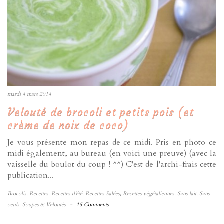
mardi 4 mars 2014
Velouté de brocoli et petits pois (et
crème de noix de coco)
Je vous présente mon repas de ce midi. Pris en photo ce
midi également, au bureau (en voici une preuve) (avec la
vaisselle du boulot du coup ! ^^) C'est de l'archi-frais cette
publication...
Brocolis
,
Recettes
,
Recettes d'été
,
Recettes Salées
,
Recettes végétaliennes
,
Sans lait
,
Sans
oeufs
,
Soupes & Veloutés
-
15 Comments