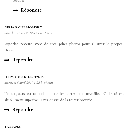
ferai :)
Répondre
ZIRIAB CURNONSKY
samedi 25 mars 2017 à 19 h 51 min
Superbe recette avec de très jolies photos pour illustrer le propos.
Bravo !
Répondre
DEL'S COOKING TWIST
mercredi 5 avril 2017 à 22 h 44 min
J’ai toujours eu un faible pour les tartes aux myrtilles. Celle-ci est
absolument superbe. Très envie de la tester bientôt!
Répondre
TATIANA