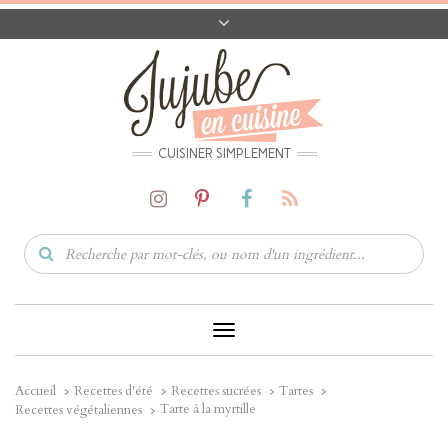
A PROPOS
CONTACT
CODES PROMO
MATÉRIEL
CUISINER SIMPLEMENT
Toggle
Navigation
Accueil
Recettes d'été
Recettes sucrées
Tartes
Tarte à la myrtille
Recettes végétaliennes