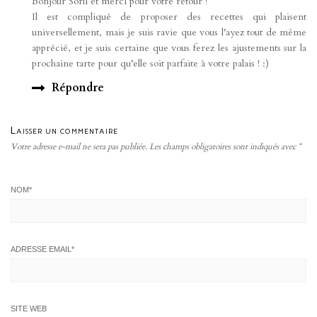
Bonjour Sorli et merci pour votre retour !
Il est compliqué de proposer des recettes qui plaisent
universellement, mais je suis ravie que vous l’ayez tout de même
apprécié, et je suis certaine que vous ferez les ajustements sur la
prochaine tarte pour qu’elle soit parfaite à votre palais ! :)
Répondre
Laisser un commentaire
Votre adresse e-mail ne sera pas publiée.
Les champs obligatoires sont indiqués avec
*
NOM
*
ADRESSE EMAIL
*
SITE WEB