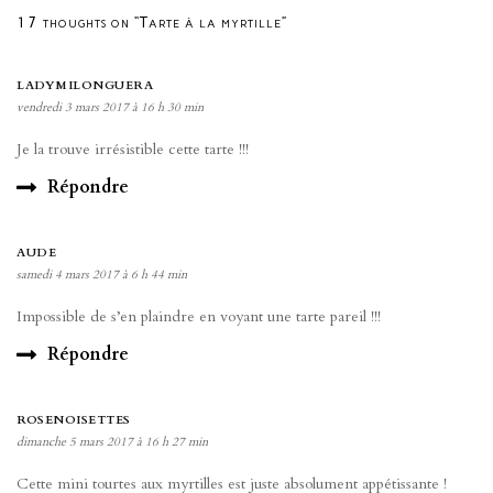
17 thoughts on “Tarte à la myrtille”
LADYMILONGUERA
vendredi 3 mars 2017 à 16 h 30 min
Je la trouve irrésistible cette tarte !!!
Répondre
AUDE
samedi 4 mars 2017 à 6 h 44 min
Impossible de s’en plaindre en voyant une tarte pareil !!!
Répondre
ROSENOISETTES
dimanche 5 mars 2017 à 16 h 27 min
Cette mini tourtes aux myrtilles est juste absolument appétissante !