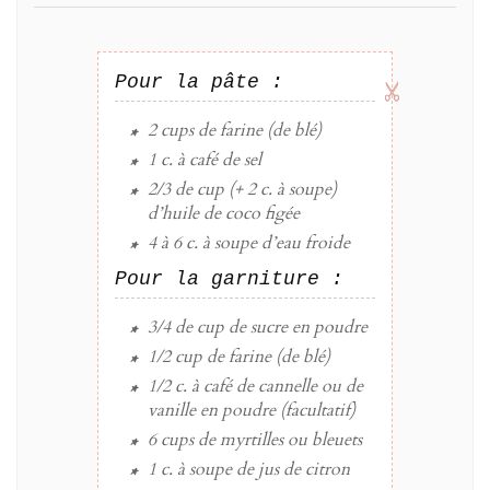
Pour la pâte :
2 cups
de
farine
(de blé)
1 c. à café
de
sel
2/3 de cup
(+ 2 c. à soupe)
d’
huile de coco
figée
4 à 6 c. à soupe
d’
eau
froide
Pour la garniture :
3/4 de cup
de
sucre
en poudre
1/2 cup
de
farine
(de blé)
1/2 c. à café
de
cannelle
ou de
vanille en poudre (facultatif)
6 cups
de
myrtilles ou bleuets
1 c. à soupe
de
jus de citron