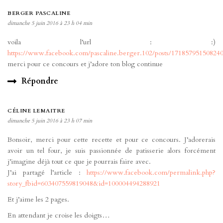
BERGER PASCALINE
dimanche 5 juin 2016 à 23 h 04 min
voila l’url : :)
https://www.facebook.com/pascaline.berger.102/posts/17185795150824
merci pour ce concours et j’adore ton blog continue
Répondre
CÉLINE LEMAITRE
dimanche 5 juin 2016 à 23 h 07 min
Bonsoir, merci pour cette recette et pour ce concours. J’adorerais
avoir un tel four, je suis passionnée de patisserie alors forcément
j’imagine déjà tout ce que je pourrais faire avec.
J’ai partagé l’article :
https://www.facebook.com/permalink.php?
story_fbid=603407559819048&id=100004494288921
Et j’aime les 2 pages.
En attendant je croise les doigts…