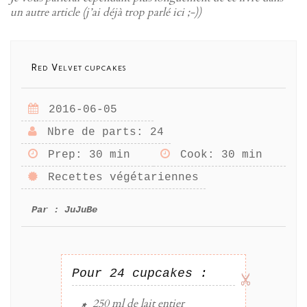
un autre article (j’ai déjà trop parlé ici ;-))
Red Velvet cupcakes
2016-06-05
Nbre de parts
: 24
Prep
: 30 min
Cook
: 30 min
Recettes végétariennes
Par :
JuJuBe
Pour 24 cupcakes :
250 ml
de
lait
entier