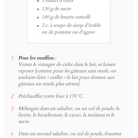
3
blancs
d’œufs
130 g
de
sucre
180 g
de
beurre
ramolli
2 c. à soupe
de
sirop d’érable
ou de pomme ou d’agave
Pour les muffins
:
Versez le vinaigre de cidre dans le lait, et laissez
reposer (comme pour les gâteaux sans oeufs, on
souhaite faire « cailler » le lait pour donner aux
gâteaux un rendu plus aérien).
Préchauffez votre four à 170°C.
Mélangez dans un saladier, ou un cul de poule, la
farine, le bicarbonate, le cacao, la maïzena et le
sucre.
Dans un second saladier, ou cul de poule, fouettez