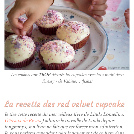
Les enfants ont
TROP
décorés les cupcakes avec les « multi deco
fantasy » de Vahiné… (haha)
La recette des red velvet cupcake
Je tire cette recette du merveilleux livre de Linda Lomelino,
Gâteaux de Rêves
. J’admire le travaille de Linda depuis
longtemps, son livre ne fait que renforcer mon admiration.
Je vous parlerai cependant plus longuement de ce livre dans