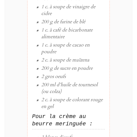
1 c. à soupe
de
vinaigre de
cidre
200 g
de
farine
de blé
1 c. à café
de
bicarbonate
alimentaire
1 c. à soupe
de
cacao
en
poudre
2 c. à soupe
de
maïzena
200 g
de
sucre
en poudre
2
gros
oeufs
200 ml
d’
huile de tournesol
(ou colza)
2 c. à soupe
de
colorant rouge
en gel
Pour la crème au
beurre meringuée :