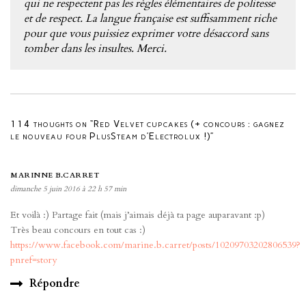
qui ne respectent pas les règles élémentaires de politesse
et de respect. La langue française est suffisamment riche
pour que vous puissiez exprimer votre désaccord sans
tomber dans les insultes. Merci.
114 thoughts on “Red Velvet cupcakes (+ concours : gagnez
le nouveau four PlusSteam d’Electrolux !)”
MARINNE B.CARRET
dimanche 5 juin 2016 à 22 h 57 min
Et voilà :) Partage fait (mais j’aimais déjà ta page auparavant :p)
Très beau concours en tout cas :)
https://www.facebook.com/marine.b.carret/posts/10209703202806539?
pnref=story
Répondre