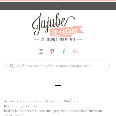
A PROPOS
CONTACT
CODES PROMO
MATÉRIEL
CUISINER SIMPLEMENT
Toggle
Navigation
Accueil
Recettes sucrées
Gâteaux
Muffins
Recettes végétariennes
Red Velvet cupcakes (+ concours : gagnez le nouveau four PlusSteam
d’Electrolux !)