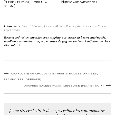
Pumpkin muffins (muffins à la
Muffins aux baies de goji
courge)
Classé dans :
Cacao / Chocolat
,
Gâteaux
,
Muffins
,
Recettes
,
Recettes sucrées
,
Recettes
végétariennes
Recette red velvet cupcakes avec topping à la crème au beurre meringuée,
moelleux comme des nuages ! + tentez de gagnez un four PlusSteam de chez
Electrolux !
CHARLOTTE AU CHOCOLAT ET FRUITS ROUGES (FRAISES,
FRAMBOISES, GRENADE)
GAUFRES SALÉES FAÇON LIÉGEOISE (FETA ET NOIX)
Je me réserve le droit de ne pas valider les commentaires