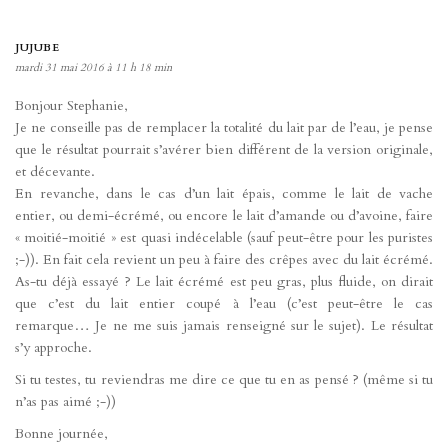
JUJUBE
mardi 31 mai 2016 à 11 h 18 min
Bonjour Stephanie,
Je ne conseille pas de remplacer la totalité du lait par de l’eau, je pense
que le résultat pourrait s’avérer bien différent de la version originale,
et décevante.
En revanche, dans le cas d’un lait épais, comme le lait de vache
entier, ou demi-écrémé, ou encore le lait d’amande ou d’avoine, faire
« moitié-moitié » est quasi indécelable (sauf peut-être pour les puristes
;-)). En fait cela revient un peu à faire des crêpes avec du lait écrémé.
As-tu déjà essayé ? Le lait écrémé est peu gras, plus fluide, on dirait
que c’est du lait entier coupé à l’eau (c’est peut-être le cas
remarque… Je ne me suis jamais renseigné sur le sujet). Le résultat
s’y approche.
Si tu testes, tu reviendras me dire ce que tu en as pensé ? (même si tu
n’as pas aimé ;-))
Bonne journée,