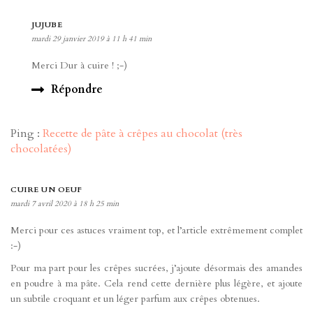
JUJUBE
mardi 29 janvier 2019 à 11 h 41 min
Merci Dur à cuire ! ;-)
Répondre
Ping :
Recette de pâte à crêpes au chocolat (très
chocolatées)
CUIRE UN OEUF
mardi 7 avril 2020 à 18 h 25 min
Merci pour ces astuces vraiment top, et l’article extrêmement complet
:-)
Pour ma part pour les crêpes sucrées, j’ajoute désormais des amandes
en poudre à ma pâte. Cela rend cette dernière plus légère, et ajoute
un subtile croquant et un léger parfum aux crêpes obtenues.