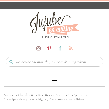
A PROPOS
CONTACT
CODES PROMO
MATÉRIEL
CUISINER SIMPLEMENT
Toggle
Navigation
Accueil
Chandeleur
Recettes sucrées
Petit-déjeuner
Les crêpes, classiques ou allégées, c’est comme vous préférez !