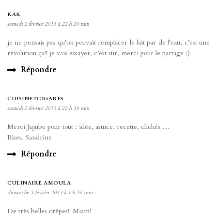
KAK
samedi 2 février 2013 à 22 h 20 min
je ne pensais pas qu’on pouvait remplacer le lait par de l’eau, c’est une
révolution ça!! je vais essayer, c’est sûr, merci pour le partage ;)
Répondre
CUISINETCIGARES
samedi 2 février 2013 à 22 h 38 min
Merci Jujube pour tout : idée, astuce, recette, clichés …
Bises, Sandrine
Répondre
CULINAIRE AMOULA
dimanche 3 février 2013 à 1 h 36 min
De très belles crêpes!! Miam!