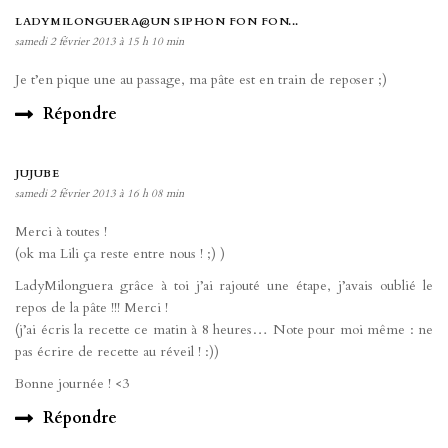
LADYMILONGUERA@UN SIPHON FON FON...
samedi 2 février 2013 à 15 h 10 min
Je t’en pique une au passage, ma pâte est en train de reposer ;)
Répondre
JUJUBE
samedi 2 février 2013 à 16 h 08 min
Merci à toutes !
(ok ma Lili ça reste entre nous ! ;) )
LadyMilonguera grâce à toi j’ai rajouté une étape, j’avais oublié le
repos de la pâte !!! Merci !
(j’ai écris la recette ce matin à 8 heures… Note pour moi même : ne
pas écrire de recette au réveil ! :))
Bonne journée ! <3
Répondre