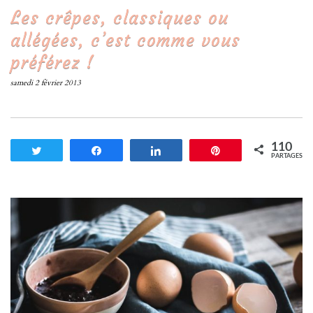
Les crêpes, classiques ou
allégées, c’est comme vous
préférez !
samedi 2 février 2013
110
Tweetez
Partagez
Partagez
Enregistrer
PARTAGES