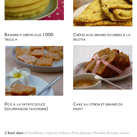
Baghrir « crêpes aux 1000
Crêpes aux graines fourrées à la
trous »
ricotta
Po’e à la patate douce
Cake au citron et graines de
(gourmandise tahitienne)
pavot
Classé dans :
Chandeleur
,
Crêpes & Galettes
,
Petit-déjeuner
,
Recettes
,
Recettes sucrées