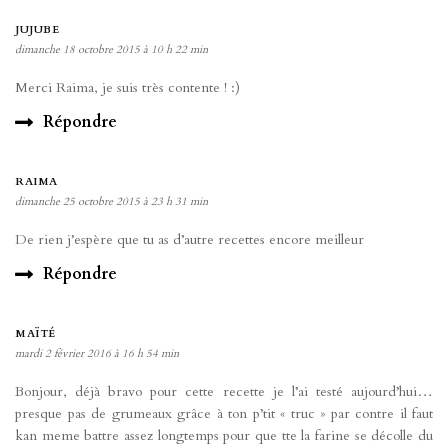
JUJUBE
dimanche 18 octobre 2015 à 10 h 22 min
Merci Raima, je suis très contente ! :)
Répondre
RAIMA
dimanche 25 octobre 2015 à 23 h 31 min
De rien j’espère que tu as d’autre recettes encore meilleur
Répondre
MAÏTÉ
mardi 2 février 2016 à 16 h 54 min
Bonjour, déjà bravo pour cette recette je l’ai testé aujourd’hui…
presque pas de grumeaux grâce à ton p’tit « truc » par contre il faut
kan meme battre assez longtemps pour que tte la farine se décolle du