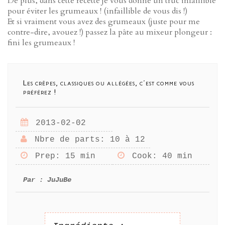
De plus, dans cette recette je vous donne un truc infaillible
pour éviter les grumeaux ! (infaillible de vous dis !)
Et si vraiment vous avez des grumeaux (juste pour me
contre-dire, avouez !) passez la pâte au mixeur plongeur :
fini les grumeaux !
Les crêpes, classiques ou allégées, c'est comme vous
préférez !
2013-02-02
Nbre de parts
: 10 à 12
Prep
: 15 min
Cook
: 40 min
Par :
JuJuBe