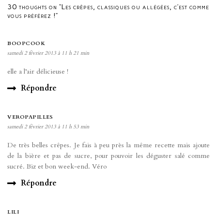
30 thoughts on “Les crêpes, classiques ou allégées, c’est comme
vous préférez !”
BOOPCOOK
samedi 2 février 2013 à 11 h 21 min
elle a l’air délicieuse !
Répondre
VEROPAPILLES
samedi 2 février 2013 à 11 h 53 min
De très belles crêpes. Je fais à peu près la même recette mais ajoute
de la bière et pas de sucre, pour pouvoir les déguster salé comme
sucré. Biz et bon week-end. Véro
Répondre
LILI