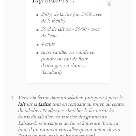
Ingrédients :
250 g
de
farine
(ou 50/50 avec
de la fécule)
50 cl
de
lait
ou « 50/50 » avec
de l’eau
4
œufs
sucre vanillé
, ou vanille en
poudre ou eau de fleur
d’oranger, ou rhum…
(facultatif)
Versez la farine dans un saladier, puis petit à petit le
lait
sur la
farine
tout en remuant au fouet, au centre
du saladier. N’allez pas chercher la farine sur les
bords du saladier, vous feriez des grumeaux.
Laissez-la se mélanger au fur et à mesure (bon, au
bout d’un moment vous allez quand même devoir
l’aider un peu, mais ne brusquez rien)