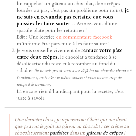
lui rappelait un gâteau au chocolat, donc crêpes
lourdes ou pas, c’est pas un problème pour nous),
je
ne suis en revanche pas certaine que vous
puissiez les faire sauter
… Armez-vous d’une
spatule plate pour les retourner !
Edit : Une lectrice
en commentaire facebook
m’informe être parvenue à les faire sauter !
Je vous conseille vivement de
remuer votre pâte
entre deux crêpes
, le chocolat a tendance à se
désolidariser du reste et à retomber au fond du
saladier
(je ne sais pas si vous avez déjà bu un chocolat chaud « à
l’ancienne », mais c’est le même soucis si vous mettez trop de
temps à le terminer)
Là encore rien d’handicapant pour la recette, c’est
juste à savoir.
Une dernière chose, je repensais au Chéri qui me disait
que ça avait le goût du gâteau au chocolat : ces crêpes au
chocolat seraient
parfaites
dans un
gâteau de crêpes
!