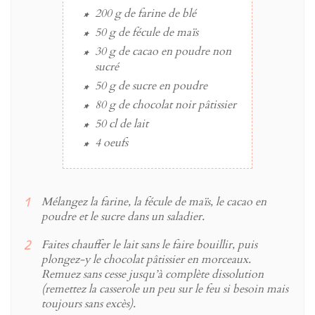
200 g
de
farine
de blé
50 g
de
fécule de maïs
30 g
de
cacao
en poudre non
sucré
50 g
de
sucre
en poudre
80 g
de
chocolat noir pâtissier
50 cl
de
lait
4
oeufs
Mélangez la farine, la fécule de maïs, le cacao en
poudre et le sucre dans un saladier.
Faites chauffer le lait sans le faire bouillir, puis
plongez-y le chocolat pâtissier en morceaux.
Remuez sans cesse jusqu’à complète dissolution
(remettez la casserole un peu sur le feu si besoin mais
toujours sans excès).