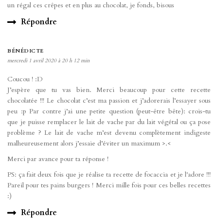
un régal ces crêpes et en plus au chocolat, je fonds, bisous
Répondre
BÉNÉDICTE
mercredi 1 avril 2020 à 20 h 12 min
Coucou ! :D
J’espère que tu vas bien. Merci beaucoup pour cette recette
chocolatée !!! Le chocolat c’est ma passion et j’adorerais l’essayer sous
peu :p Par contre j’ai une petite question (peut-être bête): crois-tu
que je puisse remplacer le lait de vache par du lait végétal ou ça pose
problème ? Le lait de vache m’est devenu complètement indigeste
malheureusement alors j’essaie d’éviter un maximum >.<
Merci par avance pour ta réponse !
PS: ça fait deux fois que je réalise ta recette de focaccia et je l'adore !!!
Pareil pour tes pains burgers ! Merci mille fois pour ces belles recettes
:)
Répondre