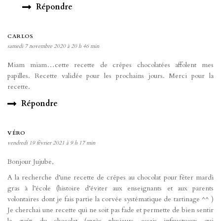
Répondre
CARLOS
samedi 7 novembre 2020 à 20 h 46 min
Miam miam…cette recette de crêpes chocolatées affolent mes
papilles. Recette validée pour les prochains jours. Merci pour la
recette.
Répondre
VÉRO
vendredi 19 février 2021 à 9 h 17 min
Bonjour Jujube,
A la recherche d’une recette de crêpes au chocolat pour fêter mardi
gras à l’école (histoire d’éviter aux enseignants et aux parents
volontaires dont je fais partie la corvée systématique de tartinage ^^ )
Je cherchai une recette qui ne soit pas fade et permette de bien sentir
le goût du chocolat (après plusieurs essais infructueux qui