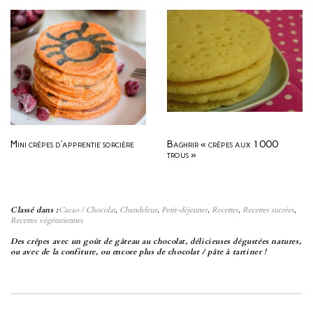
Mini crêpes d’apprentie sorcière
Baghrir « crêpes aux 1000
trous »
Classé dans :
Cacao / Chocolat
,
Chandeleur
,
Petit-déjeuner
,
Recettes
,
Recettes sucrées
,
Recettes végétariennes
Des crêpes avec un goût de gâteau au chocolat, délicieuses dégustées natures,
ou avec de la confiture, ou encore plus de chocolat / pâte à tartiner !