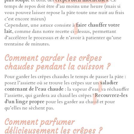
plus souple
et donc des
crêpes bien moelleuses
. Ce
temps de repos doit être d’au moins une heure (mais si
vous pouvez laisser repose la pâte toute une nuit au frais
c’est encore mieux)
Cependant, une astuce consiste à
faire chauffer votre
lait
, comme dans notre recette ci-dessus, permettant
d’accélérer le processus et de n’avoir à patienter qu’une
trentaine de minutes.
Comment garder les crêpes
chaudes pendant la cuisson ?
Pour garder les crêpes chaudes le temps de passer la pâte :
posez l’assiette où se trouve les crêpes sur un
saladier
contenant de l’eau chaude
: la vapeur d’eau va réchauffer
l’assiette, qui gardera au chaud les crêpes !
Recouvrez-les
d’un linge propre
pour les garder au chaud et pour
qu’elles ne sèchent pas.
Comment parfumer
délicieusement les crêpes ?