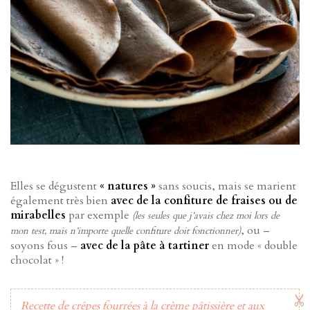
Elles se dégustent
« natures »
sans soucis, mais se marient
également très bien
avec de la confiture de fraises ou de
mirabelles
par exemple
(les seules que j’avais chez moi lors de
, ou –
mon test, mais n’importe quelle confiture doit fonctionner)
soyons fous –
avec de la pâte à tartiner
en mode « double
chocolat » !
Recette de crêpes fourrées à la crème pâtissière et aux