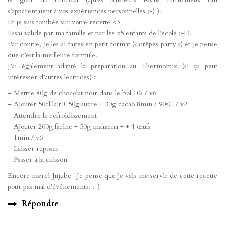
s’apparentaient à vos expériences personnelles ;-) ).
Et je suis tombée sur votre recette <3
Essai validé par ma famille et par les 55 enfants de l’école :-D.
Par contre, je les ai faites en petit format (« crêpes party ») et je pense
que c’est la meilleure formule.
J’ai également adapté la préparation au Thermomix (si ça peut
intéresser d’autres lectrices) :
– Mettre 80g de chocolat noir dans le bol 10s / v6
– Ajouter 50cl lait + 50g sucre + 30g cacao 8min / 90•C / v2
– Attendre le refroidissement
– Ajouter 200g farine + 50g maïzena + + 4 œufs
– 1min / v6
– Laisser reposer
– Passer à la cuisson
Encore merci Jujube ! Je pense que je vais me servir de cette recette
pour pas mal d’événements. :-)
Répondre