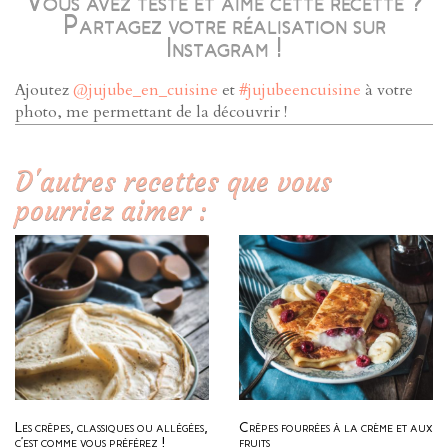
Vous avez testé et aimé cette recette ?
Partagez votre réalisation sur
Instagram !
Ajoutez
@jujube_en_cuisine
et
#jujubeencuisine
à votre
photo, me permettant de la découvrir !
D'autres recettes que vous
pourriez aimer :
Les crêpes, classiques ou allégées,
Crêpes fourrées à la crème et aux
c’est comme vous préférez !
fruits