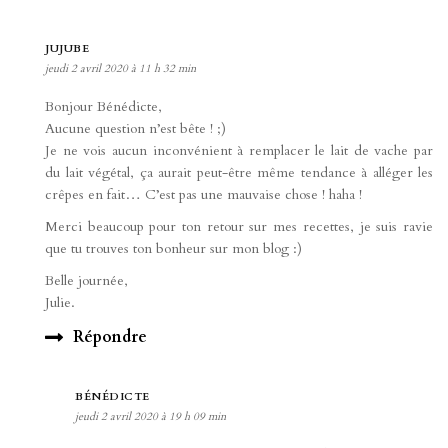
JUJUBE
jeudi 2 avril 2020 à 11 h 32 min
Bonjour Bénédicte,
Aucune question n’est bête ! ;)
Je ne vois aucun inconvénient à remplacer le lait de vache par
du lait végétal, ça aurait peut-être même tendance à alléger les
crêpes en fait… C’est pas une mauvaise chose ! haha !
Merci beaucoup pour ton retour sur mes recettes, je suis ravie
que tu trouves ton bonheur sur mon blog :)
Belle journée,
Julie.
Répondre
BÉNÉDICTE
jeudi 2 avril 2020 à 19 h 09 min