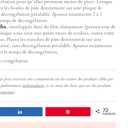
gélation pour qu’elles prennent moins de place. Lorsque
ez les boules de pâte directement sur une plaque de
ns décongélation préalable. Ajoutez néanmoins 2 à 3
 temps de décongélation.
din
, enveloppée dans du film alimentaire (prenez soin de
orsque vous avez une petite envie de cookies, sortez votre
ue. Placez les tranches de pâte directement sur une
furisé, sans décongélation préalable. Ajoutez néanmoins
er le temps de décongélation.
au congélateur.
ue je peux recevoir une commission sur les ventes des produits ciblés par
e parfaitement
indépendante
, je ne mets des liens que sur des produits
e
toujours
).
72
Partagez
Enregistrer
PARTAGES