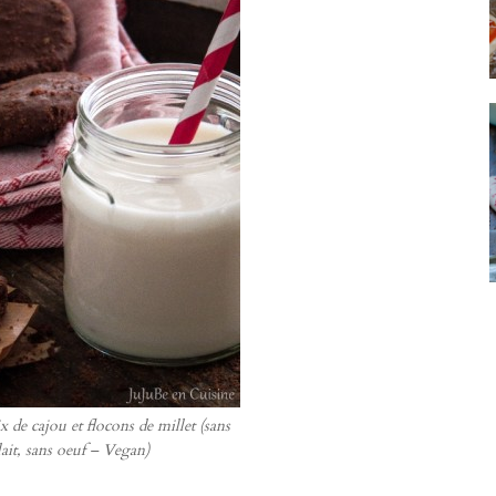
 de cajou et flocons de millet (sans
lait, sans oeuf – Vegan)