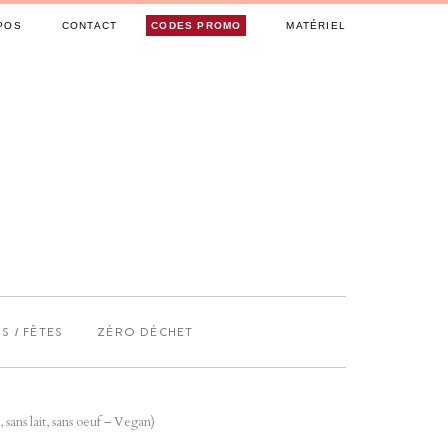
POS
CONTACT
CODES PROMO
MATÉRIEL
S / FÊTES
ZÉRO DÉCHET
 sans lait, sans oeuf – Vegan)