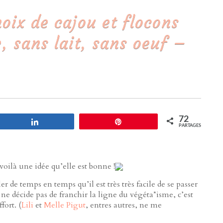
oix de cajou et flocons
, sans lait, sans oeuf –
72
Partagez
Enregistrer
PARTAGES
 voilà une idée qu’elle est bonne !
r de temps en temps qu’il est très très facile de se passer
e décide pas de franchir la ligne du végéta*isme, c’est
fort. (
Lili
et
Melle Pigut
, entres autres, ne me