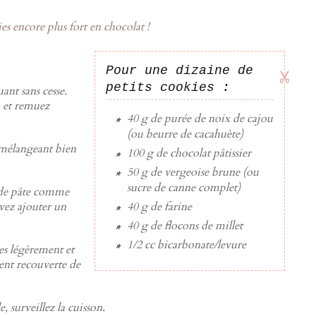
s encore plus fort en chocolat !
Pour une dizaine de
petits cookies :
ant sans cesse.
u et remuez
40 g
de
purée de noix de cajou
(ou beurre de cacahuète)
n mélangeant bien
100 g
de
chocolat pâtissier
50 g
de
vergeoise brune
(ou
sucre de canne complet)
 de pâte comme
uvez ajouter un
40 g
de
farine
40 g
de
flocons de millet
1/2 cc
bicarbonate/levure
les légèrement et
ment recouverte de
, surveillez la cuisson.