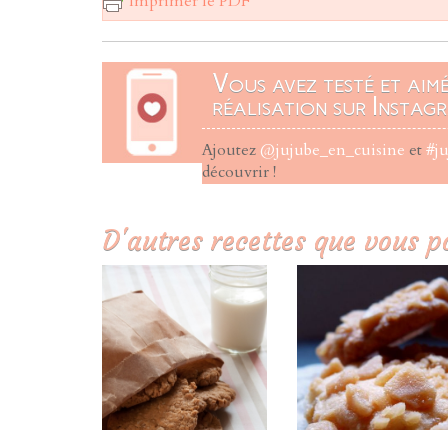
Imprimer le PDF
Vous avez testé et aim
réalisation sur Instagr
Ajoutez
@jujube_en_cuisine
et
#j
découvrir !
D'autres recettes que vous p