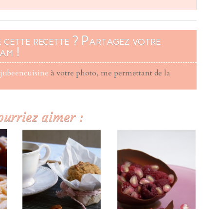
é cette recette ? Partagez votre
am !
ujubeencuisine
à votre photo, me permettant de la
ourriez aimer :