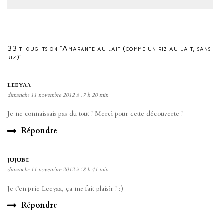
33 thoughts on “Amarante au lait (comme un riz au lait, sans
riz)”
LEEYAA
dimanche 11 novembre 2012 à 17 h 20 min
Je ne connaissais pas du tout ! Merci pour cette découverte !
Répondre
JUJUBE
dimanche 11 novembre 2012 à 18 h 41 min
Je t’en prie Leeyaa, ça me fait plaisir ! :)
Répondre