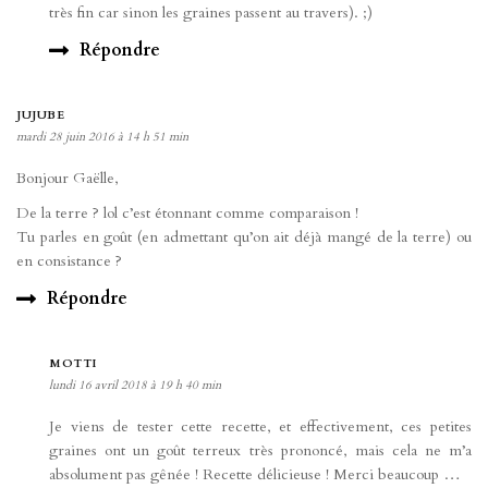
très fin car sinon les graines passent au travers). ;)
Répondre
JUJUBE
mardi 28 juin 2016 à 14 h 51 min
Bonjour Gaëlle,
De la terre ? lol c’est étonnant comme comparaison !
Tu parles en goût (en admettant qu’on ait déjà mangé de la terre) ou
en consistance ?
Répondre
MOTTI
lundi 16 avril 2018 à 19 h 40 min
Je viens de tester cette recette, et effectivement, ces petites
graines ont un goût terreux très prononcé, mais cela ne m’a
absolument pas gênée ! Recette délicieuse ! Merci beaucoup …