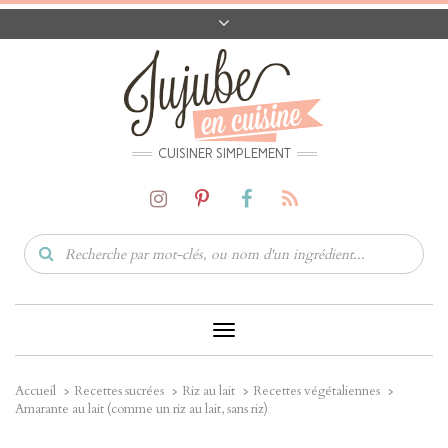
A PROPOS
CONTACT
CODES PROMO
MATÉRIEL
CUISINER SIMPLEMENT
Toggle
Navigation
Accueil
Recettes sucrées
Riz au lait
Recettes végétaliennes
Amarante au lait (comme un riz au lait, sans riz)