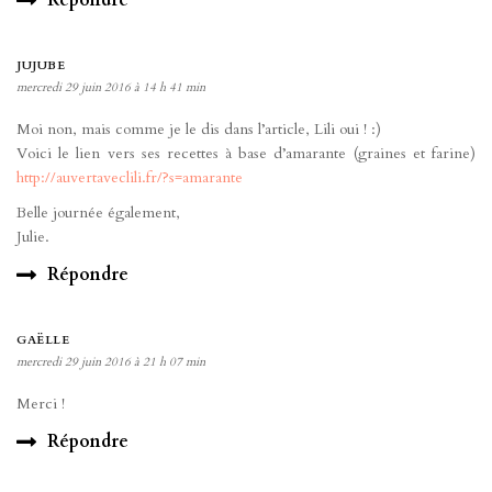
JUJUBE
mercredi 29 juin 2016 à 14 h 41 min
Moi non, mais comme je le dis dans l’article, Lili oui ! :)
Voici le lien vers ses recettes à base d’amarante (graines et farine)
http://auvertaveclili.fr/?s=amarante
Belle journée également,
Julie.
Répondre
GAËLLE
mercredi 29 juin 2016 à 21 h 07 min
Merci !
Répondre