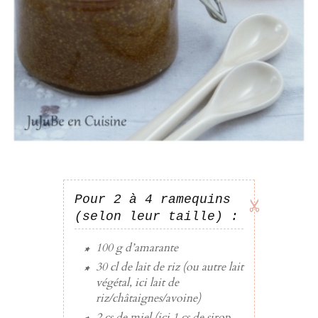
Pour 2 à 4 ramequins
(selon leur taille) :
100 g
d’
amarante
30 cl
de
lait de riz
(ou autre lait
végétal, ici lait de
riz/châtaignes/avoine)
2 cs
de
miel
(ici 1 cs de sirop