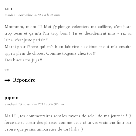
LILI
mardi 13 novembre 2012 à 8 h 26 min
Mmmmm, miam !!!!! Moi j’y plonge volontiers ma cuillère, c’est juste
trop beau et ça m’a l’air trop bon ! Tu es décidément miss « riz au
lait », c’est juste parfait !!
Merci pour l’intro qui m’a bien fait rire au début et qui m’a ensuite
appris plein de choses. Comme toujours chez toi !!!
Des bisous ma Juju !!
xx
Répondre
JUJUBE
vendredi 16 novembre 2012 à 9 h 02 min
Ma Lili, tes commentaires sont les rayons de soleil de ma journée ! (à
force de te sortir des phrases comme celle ci tu vas vraiment finir par
croire que je suis amoureuse de toi ! haha !)