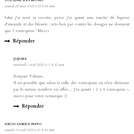
YOLAINE REYMOND
samedi 28 mars 2020 à 22 h 26 min
Salut j’ai testé ta recette, perso j’ai ajouté une touche de liqueur
d’amande et des bleuets , très bon par contre les dosages ne donnent
que 2 ramequins ! Merci
Répondre
JUJUBE
mercredi 1 avril 2020 à 11 h 42 min
Bonjour Yolaine,
Il est possible que selon la taille des ramequins on n’en obtienne
pas le même nombre en effet… J’ai ajouté « 2 à 4 ramequins »,
merci pour votre remarque :)
Répondre
ABOU SAMRA NAYO
samedi 18 avril 2020 à 21 h 40 min