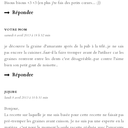
Bisous bisous <3 <3 (en plus j'te fais des petits cœurs... ;))
Répondre
VOTRE NOM
samedi 6 avril 2013 à 18 h 52 min
je découvre la graine d’amarante aprés de la pub à la télé..je ne sais
pas encore la cuisiner..faut-il la faire tremper avant de l’utiliser car les
graines rentrent entre les dents c’est désagréable..par contre l’aime
bien son petit gout de noisette..
Répondre
JUJUBE
lundi 8 avril 2013 à 10 h 51 min
Bonjour,
La recette sur laquelle je me suis basée pour cette recette ne faisait pas
pré-tremper les graines avant cuisson. Je ne suis pas une experte en la
matière, c’est pour le moment la seule recette réalisée avec l’amarante