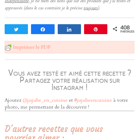
indépendante
, je ne mets des liens que sur des produits que j'ai testés et
approuvés (dans le cas contraire je le précise
toujours
).
408
Tweetez
Partagez
Partagez
Enregistrer
PARTAGES
Imprimer le PDF
Vous avez testé et aimé cette recette ?
Partagez votre réalisation sur
Instagram !
Ajoutez
@jujube_en_cuisine
et
#jujubeencuisine
à votre
photo, me permettant de la découvrir !
D'autres recettes que vous
pourriez aimer :