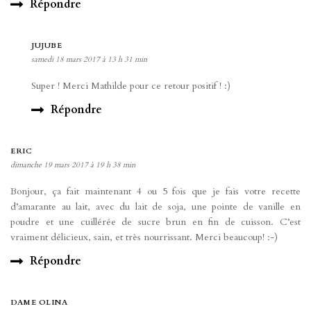
Répondre
JUJUBE
samedi 18 mars 2017 à 13 h 31 min
Super ! Merci Mathilde pour ce retour positif ! :)
Répondre
ERIC
dimanche 19 mars 2017 à 19 h 38 min
Bonjour, ça fait maintenant 4 ou 5 fois que je fais votre recette
d’amarante au lait, avec du lait de soja, une pointe de vanille en
poudre et une cuillérée de sucre brun en fin de cuisson. C’est
vraiment délicieux, sain, et très nourrissant. Merci beaucoup! :-)
Répondre
DAME OLINA