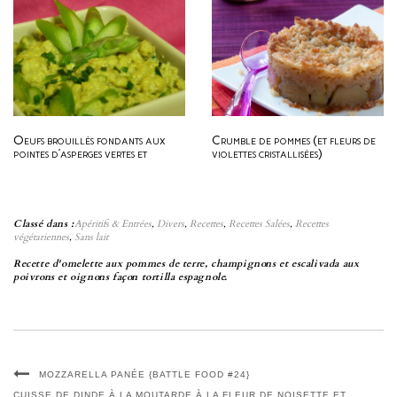
Oeufs brouillés fondants aux
Crumble de pommes (et fleurs de
pointes d’asperges vertes et
violettes cristallisées)
ciboulette
Classé dans :
Apéritifs & Entrées
,
Divers
,
Recettes
,
Recettes Salées
,
Recettes
végétariennes
,
Sans lait
Recette d'omelette aux pommes de terre, champignons et escalivada aux
poivrons et oignons façon tortilla espagnole.
MOZZARELLA PANÉE {BATTLE FOOD #24}
CUISSE DE DINDE À LA MOUTARDE À LA FLEUR DE NOISETTE ET