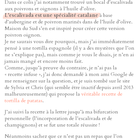
Dans ce colis j’ai notamment trouvé un bocal d’escalivada
aux poivrons et oignons à l’huile d’olive.
L’escalivada est une spécialité catalane
à base
d’aubergine et de poivron marinés dans de l’huile d’olive.
Maison du Sud s’en est inspiré pour créer cette version
poivron oignon.
Je ne saurais vous dire pourquoi, mais j’ai immédiatement
pensé à une tortilla espagnole (il y a des mystères que l’on
ne s’explique pas), mais comme je vous le disais, je n’en ai
jamais mangé et encore moins fait.
Comme, jusqu’à preuve du contraire, je n’ai pas la
« recette infuse », j’ai donc demandé à mon ami Google de
me renseigner sur la question, et je suis tombé sur le site
de Sylvia et Chris (qui semble être inactif depuis avril 2013
malheureusement) qui propose la
véritable recette de
tortilla de patatas
.
J’ai suivi la recette à la lettre jusqu’à ma bifurcation
personnelle (l’incorporation de l’escalivada et de
champignons) et se fut une totale réussite !
Néanmoins sachez que ce n’est pas un repas que l’on