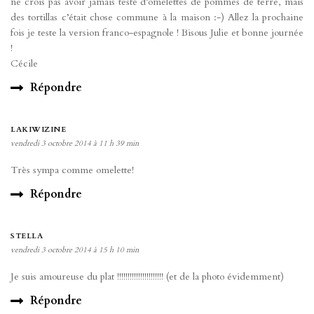
ne crois pas avoir jamais testé d’omelettes de pommes de terre, mais
des tortillas c’était chose commune à la maison :-) Allez la prochaine
fois je teste la version franco-espagnole ! Bisous Julie et bonne journée
!
Cécile
Répondre
LAKIWIZINE
vendredi 3 octobre 2014 à 11 h 39 min
Très sympa comme omelette!
Répondre
STELLA
vendredi 3 octobre 2014 à 15 h 10 min
Je suis amoureuse du plat !!!!!!!!!!!!!!!!!!!!!! (et de la photo évidemment)
Répondre