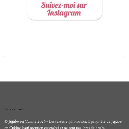
Copyright
© Jujube en Cuisine 2026 - Les textes et photos sont la propriété de Jujube
en Cuisine (sauf mention contraire) et
ne sont pas libres de droits
.