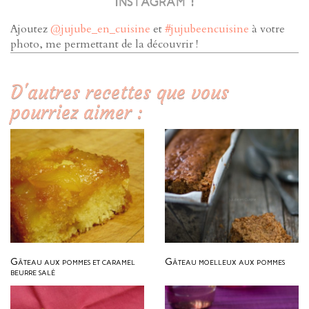
Ajoutez
@jujube_en_cuisine
et
#jujubeencuisine
à votre
photo, me permettant de la découvrir !
D'autres recettes que vous
pourriez aimer :
Gâteau aux pommes et caramel
Gâteau moelleux aux pommes
beurre salé