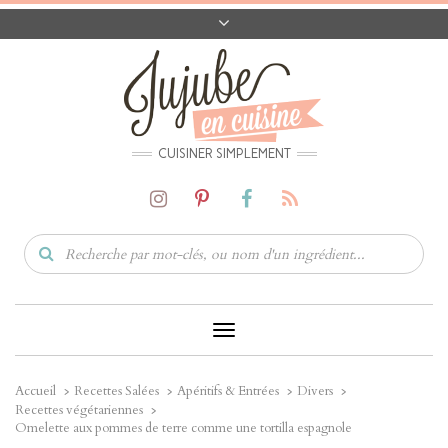
A PROPOS
CONTACT
CODES PROMO
MATÉRIEL
CUISINER SIMPLEMENT
Toggle
Navigation
Accueil
Recettes Salées
Apéritifs & Entrées
Divers
Recettes végétariennes
Omelette aux pommes de terre comme une tortilla espagnole