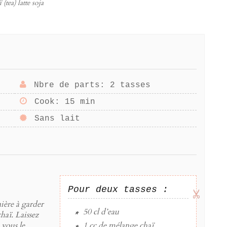
(tea) latte soja
Nbre de parts
: 2 tasses
Cook
: 15 min
Sans lait
Pour deux tasses :
nière à garder
50 cl
d’
eau
haï. Laissez
 vous le
1 cc
de
mélange chaï