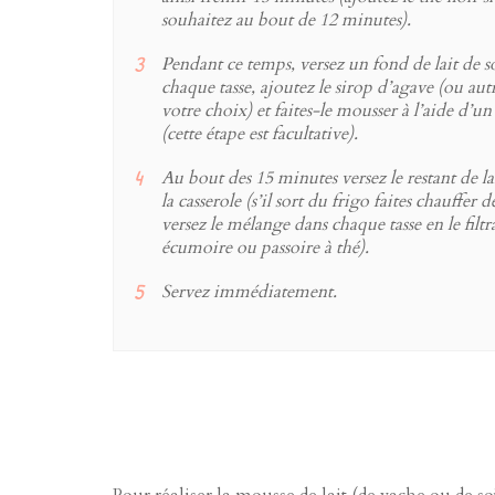
souhaitez au bout de 12 minutes).
Pendant ce temps, versez un fond de lait de s
chaque tasse, ajoutez le sirop d’agave (ou aut
votre choix) et faites-le mousser à l’aide d’u
(cette étape est facultative).
Au bout des 15 minutes versez le restant de la
la casserole (s’il sort du frigo faites chauffer
versez le mélange dans chaque tasse en le filtra
écumoire ou passoire à thé).
Servez immédiatement.
Pour réaliser la mousse de lait (de vache ou de s