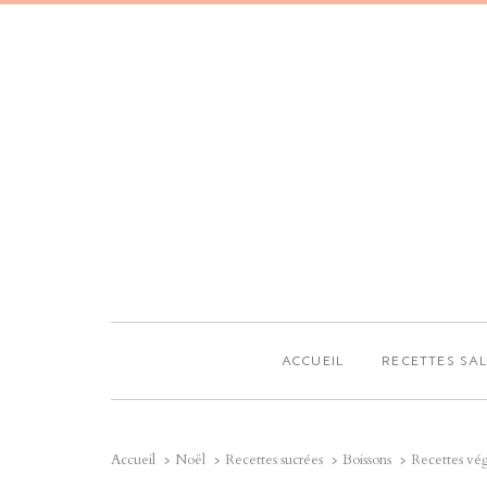
ACCUEIL
RECETTES SA
Accueil
Noël
Recettes sucrées
Boissons
Recettes vég