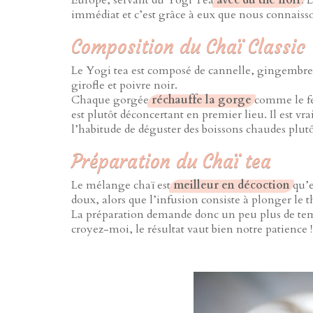
Europe, servant du Yogi Tea
avec du thé noir
. 
immédiat et c’est grâce à eux que nous connaisso
Composition du Chaï Classic
Le Yogi tea est composé de cannelle, gingembr
girofle et poivre noir.
Chaque gorgée
réchauffe la gorge
comme le fer
est plutôt déconcertant en premier lieu. Il est vr
l’habitude de déguster des boissons chaudes plutô
Préparation du Chaï tea
Le mélange chaï est
meilleur en décoction
qu’e
doux, alors que l’infusion consiste à plonger le 
La préparation demande donc un peu plus de temp
croyez-moi, le résultat vaut bien notre patience !