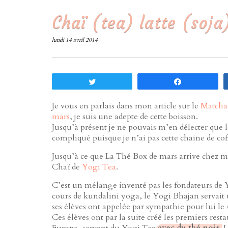
Chaï (tea) latte (soja
lundi 14 avril 2014
Tweetez
Partagez
Je vous en parlais dans mon article sur le
Matcha 
mars
, je suis une adepte de cette boisson.
Jusqu’à présent je ne pouvais m’en délecter que l
compliqué puisque je n’ai pas cette chaine de c
Jusqu’à ce que La Thé Box de mars arrive chez m
Chaï de
Yogi Tea
.
C’est un mélange inventé pas les fondateurs de
cours de kundalini yoga, le Yogi Bhajan servait
ses élèves ont appelée par sympathie pour lui le 
Ces élèves ont par la suite créé les premiers rest