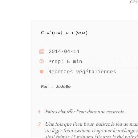
Chaï 
Chaï (tea) latte (soja)
2014-04-14
Prep
: 5 min
Recettes végétaliennes
Par :
JuJuBe
Faites chauffer l’eau dans une casserole.
Une fois que l’eau bout, baissez le feu de ma
un léger frémissement et ajouter le mélange c
ainsi frémir 15 minutes (ajoutez le thé noir si