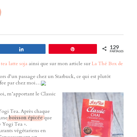
)
129
Partagez
Enregistrer
PARTAGES
tea latte soja
ainsi que sur mon article sur
La Thé Box de
ors d’un passage chez un Starbuck, ce qui est plutôt
offee par chez moi…
oi, m’apportant le Classic
 Yogi Tea. Après chaque
 une
boisson épicée
que
« Yogi Tea ».
aurants végétariens en