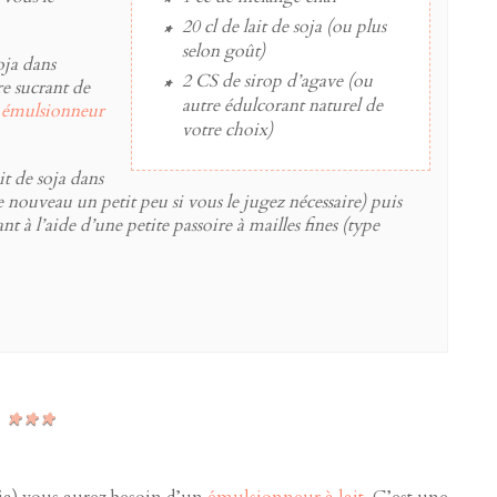
20 cl
de
lait de soja
(ou plus
selon goût)
oja dans
2 CS
de
sirop d’agave
(ou
re sucrant de
autre édulcorant naturel de
n
émulsionneur
votre choix)
it de soja dans
 de nouveau un petit peu si vous le jugez nécessaire) puis
nt à l’aide d’une petite passoire à mailles fines (type
oja) vous aurez besoin d’un
émulsionneur à lait
. C’est une