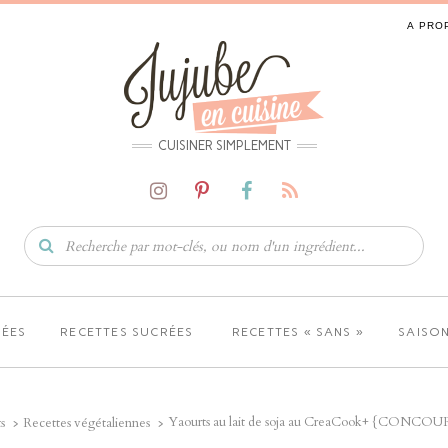
A PRO
CUISINER SIMPLEMENT
LÉES
RECETTES SUCRÉES
RECETTES « SANS »
SAISON
Yaourts au lait de soja au CreaCook+ {CONCOU
s
Recettes végétaliennes