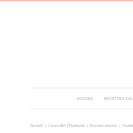
ACCUEIL
RECETTES SA
Accueil
Creacook+ (Thomson)
Recettes sucrées
Yaourt