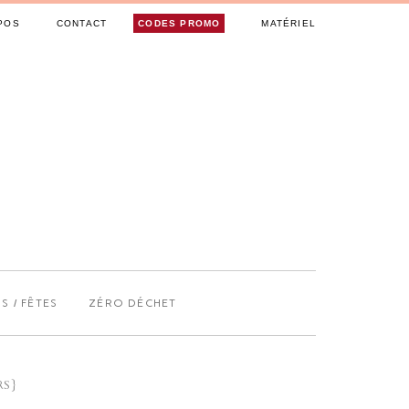
POS
CONTACT
CODES PROMO
MATÉRIEL
S / FÊTES
ZÉRO DÉCHET
RS}