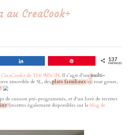
ja au CreaCook+
137
Partagez
Enregistrer
PARTAGES
e
CreaCook+ de THOMSON
. Il s’agit d’un
multi-
cuve amovible de 5L, des
plats familiaux
en tout genre,
e
.
ps de cuisson pré-programmés, et d’un livre de recettes
sine
(recettes également disponibles sur le
blog de