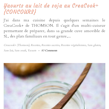
Yaourts au lait de soja au CreaCook+
{CONCOURS}
J'ai dans ma cuisine depuis quelques semaines le
CreaCook+ de THOMSON. Il s'agit d'un multi-cuiseur
permettant de préparer, dans sa grande cuve amovible de
5L, des plats familiaux en tout genre,...
Creacook+ (Thomson)
,
Recettes
,
Recettes sucrées
,
Recettes végétaliennes
,
Sans gluten
,
Sans lait
,
Sans oeufs
,
Yaourts
-
83 Comments