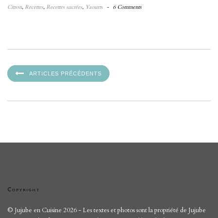
Citron
,
Recettes
,
Recettes sucrées
,
Yaourts
-
6 Comments
ARTICLES PRÉCÉDENTS
Copyright
© Jujube en Cuisine 2026 - Les textes et photos sont la propriété de Jujube