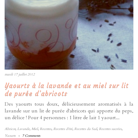
mardi 17 juillet 2012
Yaourts à la lavande et au miel sur lit
de purée d’abricots
Des yaourts tous doux, délicieusement aromatisés à la
lavande sur un lit de purée d'abricots qui apporte du peps,
un délice ! Pour 4 personnes : 1 litre de lait 1 yaourt...
Abricot
,
Lavande
,
Miel
,
Recettes
,
Recettes d'été
,
Recettes du Sud
,
Recettes sucrées
,
Yaourts
-
7 Comments