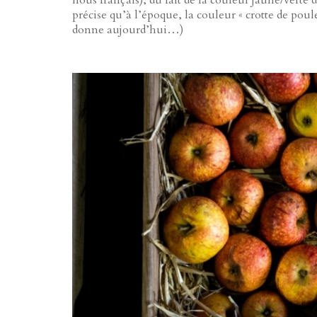
nous français), du fait de la couleur jaune/ver
précise qu’à l’époque, la couleur « crotte de poule
donne aujourd’hui…)