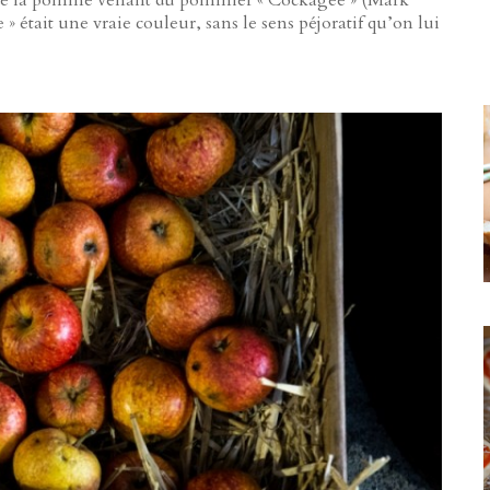
te de la pomme venant du pommier « Cockagee » (Mark
 » était une vraie couleur, sans le sens péjoratif qu’on lui