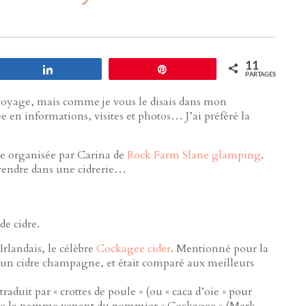
11
Partagez
Enregistrer
PARTAGES
oyage, mais comme je vous le disais dans mon
e en informations, visites et photos… J’ai préféré la
ue organisée par Carina de
Rock Farm Slane glamping
.
 rendre dans une cidrerie…
e cidre.
landais, le célèbre
Cockagee cider
. Mentionné pour la
it un cidre champagne, et était comparé aux meilleurs
traduit par « crottes de poule » (ou « caca d’oie » pour