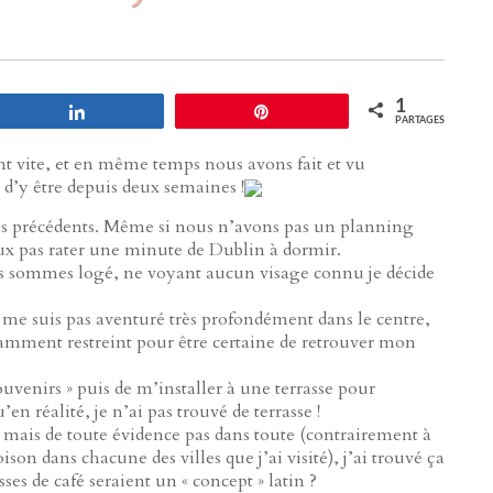
1
Partagez
Enregistrer
PARTAGES
nt vite, et en même temps nous avons fait et vu
d’y être depuis deux semaines !
 les précédents. Même si nous n’avons pas un planning
veux pas rater une minute de Dublin à dormir.
 sommes logé, ne voyant aucun visage connu je décide
e me suis pas aventuré très profondément dans le centre,
samment restreint pour être certaine de retrouver mon
souvenirs » puis de m’installer à une terrasse pour
en réalité, je n’ai pas trouvé de terrasse !
, mais de toute évidence pas dans toute (contrairement à
ison dans chacune des villes que j’ai visité), j’ai trouvé ça
sses de café seraient un « concept » latin ?