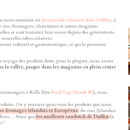
 qui nous emmène en
promenade culinaire dans Dublin
, à
e rue, fromagers, charcutiers et autres magasins
milles se sont transmis leur savoir depuis des générations
 nouvelles idées créatives.
moine culturel et gastronomique, et qui le prouvent
 du voyage des produits dont, pour la plupart, nous avons
ns la vallée, jusque dans les magasins en plein centre
cheemongers à Kells (lire
Food Trip Irlande #2
), nous
roduits. On y retrouve quasi tous les produits que nous
urs fromages Irlandais et Européens
, du vins (Irlandais
 olives… Ainsi que
les meilleurs sandwich de Dublin
(à
s !