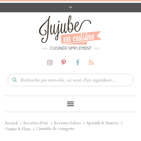
A PROPOS
CONTACT
CODES PROMO
MATÉRIEL
CUISINER SIMPLEMENT
Toggle
Navigation
Accueil
Recettes d'été
Recettes Salées
Apéritifs & Entrées
Crumble de courgette
Gratins & Flans