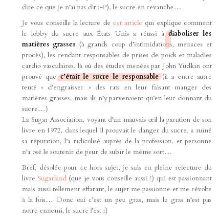
dire ce que je n’ai pas dit :-P), le sucre en revanche…
Je vous conseille la lecture de
cet article
qui explique comment
le lobby du sucre aux États Unis a réussi à
diaboliser les
matières grasses
(à grands coup d’intimidations, menaces et
procès), les rendant responsables de prises de poids et maladies
cardio vasculaires, là où des études menées par John Yudkin ont
prouvé que
c’était le sucre le responsable
(il a entre autre
tenté « d’engraisser » des rats en leur faisant manger des
matières grasses, mais ils n’y parvenaient qu’en leur donnant du
sucre…)
La Sugar Association, voyant d’un mauvais œil la parution de son
livre en 1972, dans lequel il prouvait le danger du sucre, a ruiné
sa réputation, l’a ridiculisé auprès de la profession, et personne
n’a osé le soutenir de peur de subir le même sort…
Bref, désolée pour ce hors sujet, je suis en pleine relecture du
livre
Sugarland
(que je vous conseille aussi !) qui est passionnant
mais aussi tellement effarant, le sujet me passionne et me révolte
à la fois… Donc oui c’est un peu gras, mais le gras n’est pas
notre ennemi, le sucre l’est :)