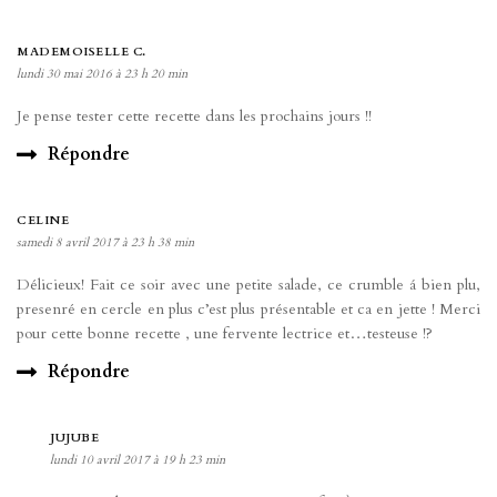
MADEMOISELLE C.
lundi 30 mai 2016 à 23 h 20 min
Je pense tester cette recette dans les prochains jours !!
Répondre
CELINE
samedi 8 avril 2017 à 23 h 38 min
Délicieux! Fait ce soir avec une petite salade, ce crumble á bien plu,
presenré en cercle en plus c’est plus présentable et ca en jette ! Merci
pour cette bonne recette , une fervente lectrice et…testeuse !?
Répondre
JUJUBE
lundi 10 avril 2017 à 19 h 23 min