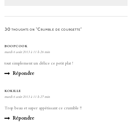
30 thoughts on “Crumble de courgette”
BOOPCOOK
mardi 6 août 2013 à 11 h 26 min
tout simplement un délice ce petit plat !
Répondre
KOKILLE
mardi 6 août 2013 à 11 h 27 min
Trop beau et super appétissant ce crumble !!
Répondre