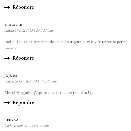
Répondre
VIRGINIE
samedi 17 août 2013 à 20 h 57 min
moi qui suis une gourmande de la courgette je vais vite tester ta petite
recette
Répondre
JUJUBE
dimanche 18 août 2013 à 19 h 44 min
Merci Virginie, j’espère que la recette te plaira ! :)
Répondre
LEEYAA
lundi 26 août 2013 à 9 h 37 min