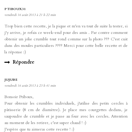
PTIBOUX31
vendredi 16 août 2013 à 21 h 22 min
Trop bien cette recette, je la pique et m’en va tout de suite la tester, si
j’y arrive, je refais ce week-end pour des amis . Par contre comment
obtenir un jolie crumble tout rond comme sur la photo ??? C’est cuit
dans des moules particuliers ???? Merci pour cette belle recette et de
la réponse :)
Répondre
JUJUBE
vendredi 16 août 2013 à 23 h 41 min
Bonsoir Ptiboux,
Pour obtenir les crumbles individuels, j’utilise des petits cercles à
pâtisserie (8 cm de diamètre). Je place mes courgettes dedans, je
saupoudre de crumble et je passe au four avec les cercles. Attention
au moment de les retirer, c’est super chaud ! :)
J’espère que tu aimeras cette recette ! :)