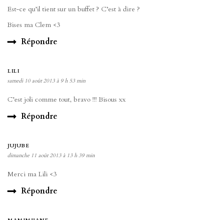
Est-ce qu’il tient sur un buffet ? C’est à dire ?
Bises ma Clem <3
Répondre
LILI
samedi 10 août 2013 à 9 h 53 min
C’est joli comme tout, bravo !!! Bisous xx
Répondre
JUJUBE
dimanche 11 août 2013 à 13 h 39 min
Merci ma Lili <3
Répondre