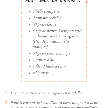
Pour deux personnes :
1
belle
courgette
2
tomates séchées
50 gr
de
farine
50 gr
de
beurre
à température
ambiante ou de la margarine
(c’est déjà « mou », c’est
pratique)
50 gr
de
parmesan râpé
1
gousse d’ail
1 filet d’
huile d’olive
sel
, poivre…
Lavez et coupez votre courgette en rondelles.
Pour la cuisson, je les ai d’abord passé un quart d’heure
au cuiseur-vapeur, puis je les ai faites revenir quelques