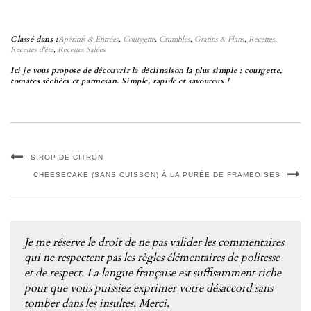
Classé dans :
Apéritifs & Entrées
,
Courgette
,
Crumbles
,
Gratins & Flans
,
Recettes
,
Recettes d'été
,
Recettes Salées
Ici je vous propose de découvrir la déclinaison la plus simple : courgette,
tomates séchées et parmesan. Simple, rapide et savoureux !
SIROP DE CITRON
CHEESECAKE (SANS CUISSON) À LA PURÉE DE FRAMBOISES
Je me réserve le droit de ne pas valider les commentaires
qui ne respectent pas les règles élémentaires de politesse
et de respect. La langue française est suffisamment riche
pour que vous puissiez exprimer votre désaccord sans
tomber dans les insultes. Merci.