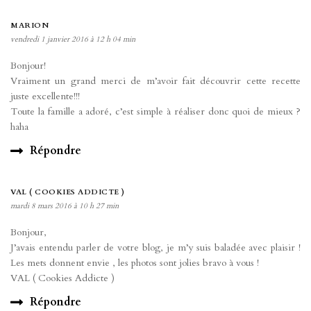
MARION
vendredi 1 janvier 2016 à 12 h 04 min
Bonjour!
Vraiment un grand merci de m’avoir fait découvrir cette recette
juste excellente!!!
Toute la famille a adoré, c’est simple à réaliser donc quoi de mieux ?
haha
Répondre
VAL ( COOKIES ADDICTE )
mardi 8 mars 2016 à 10 h 27 min
Bonjour,
J’avais entendu parler de votre blog, je m’y suis baladée avec plaisir !
Les mets donnent envie , les photos sont jolies bravo à vous !
VAL ( Cookies Addicte )
Répondre