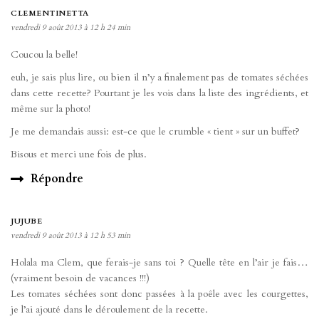
CLEMENTINETTA
vendredi 9 août 2013 à 12 h 24 min
Coucou la belle!
euh, je sais plus lire, ou bien il n’y a finalement pas de tomates séchées
dans cette recette? Pourtant je les vois dans la liste des ingrédients, et
même sur la photo!
Je me demandais aussi: est-ce que le crumble « tient » sur un buffet?
Bisous et merci une fois de plus.
Répondre
JUJUBE
vendredi 9 août 2013 à 12 h 53 min
Holala ma Clem, que ferais-je sans toi ? Quelle tête en l’air je fais…
(vraiment besoin de vacances !!!)
Les tomates séchées sont donc passées à la poêle avec les courgettes,
je l’ai ajouté dans le déroulement de la recette.