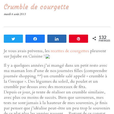
Crumble de courgette
mardi 6 août 2013
132
Tweetez
Partagez
Partagez
Enregistrer
PARTAGES
Je vous avais prévenu, les
recettes de courgettes
pleuvent
sur Jujube en Cuisine !
Il y a quelques années j’ai mangé dans un petit resto avec
ma maman lors d’une de nos journées filles (comprendre
journée shopping ^^) un crumble salé appelé « crumble à
la Grecque ». Des légumes du soleil, du poulet et un
crumble par dessus avec des morceaux de féta.
Depuis ce jour, je tente de réaliser un crumble similaire,
avec plus ou moins de succès. Bien que savoureux, mes
tests ne sont jamais à la hauteur de mes souvenirs, je finis
par penser que j’idéalise peut-être un peu trop le souvenirs
de ce plat plus les années passent… Partant de ce constat,