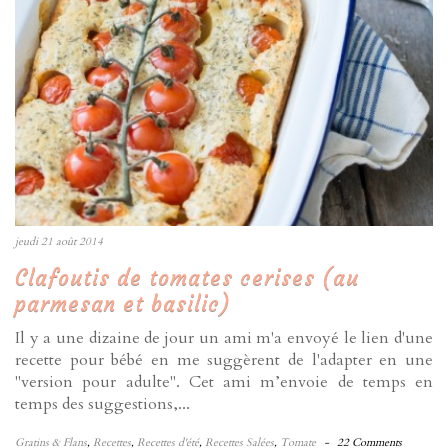
jeudi 21 août 2014
Clafoutis de tomates cerises (au
parmesan et basilic)
Il y a une dizaine de jour un ami m'a envoyé le lien d'une
recette pour bébé en me suggèrent de l'adapter en une
"version pour adulte". Cet ami m’envoie de temps en
temps des suggestions,...
Gratins & Flans
,
Recettes
,
Recettes d'été
,
Recettes Salées
,
Tomate
-
22 Comments