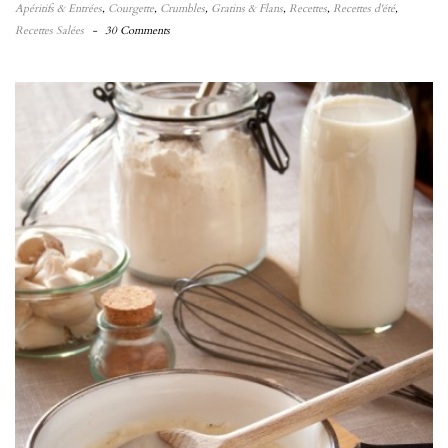
Apéritifs & Entrées
,
Courgette
,
Crumbles
,
Gratins & Flans
,
Recettes
,
Recettes d'été
,
Recettes Salées
-
30 Comments