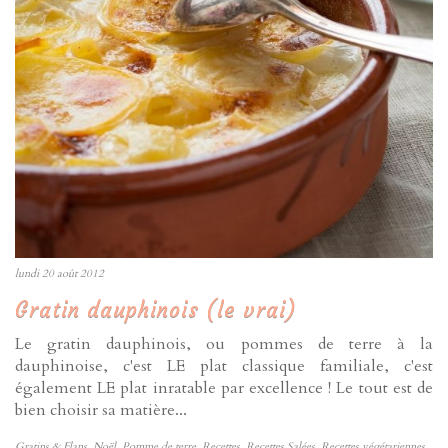
lundi 20 août 2012
Gratin dauphinois (le vrai)
Le gratin dauphinois, ou pommes de terre à la
dauphinoise, c'est LE plat classique familiale, c'est
également LE plat inratable par excellence ! Le tout est de
bien choisir sa matière...
Gratins & Flans
,
Noël
,
Pomme de terre
,
Recettes
,
Recettes Salées
,
Recettes végétariennes
,