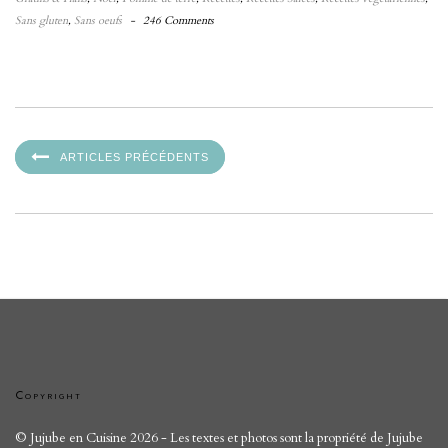
Sans gluten
,
Sans oeufs
-
246 Comments
ARTICLES PRÉCÉDENTS
Copyright
© Jujube en Cuisine 2026 - Les textes et photos sont la propriété de Jujube