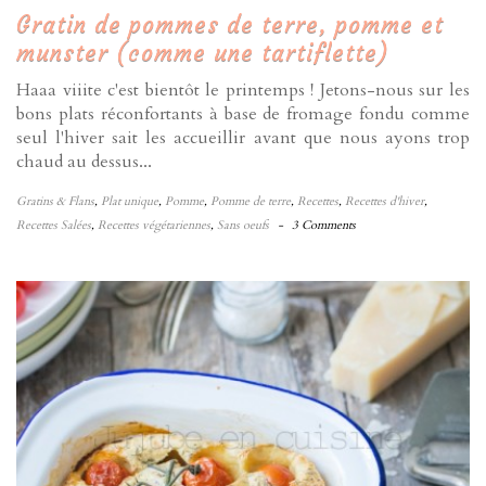
Gratin de pommes de terre, pomme et
munster (comme une tartiflette)
Haaa viiite c'est bientôt le printemps ! Jetons-nous sur les
bons plats réconfortants à base de fromage fondu comme
seul l'hiver sait les accueillir avant que nous ayons trop
chaud au dessus...
Gratins & Flans
,
Plat unique
,
Pomme
,
Pomme de terre
,
Recettes
,
Recettes d'hiver
,
Recettes Salées
,
Recettes végétariennes
,
Sans oeufs
-
3 Comments