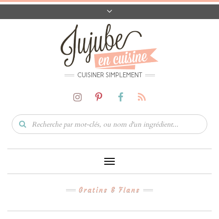
A PROPOS
CONTACT
CODES PROMO
MATÉRIEL
CUISINER SIMPLEMENT
Toggle
Navigation
Gratins & Flans