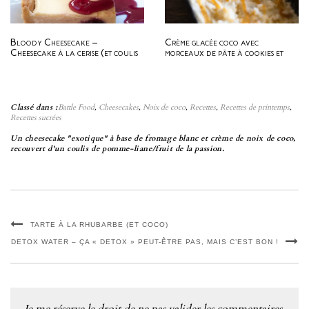
Bloody Cheesecake –
Crème glacée coco avec
Cheesecake à la cerise (et coulis
morceaux de pâte à cookies et
de cerise)
sauce caramel beurre salé
{Battle Food #18}
Classé dans :
Battle Food
,
Cheesecakes
,
Noix de coco
,
Recettes
,
Recettes de printemps
,
Recettes sucrées
Un cheesecake "exotique" à base de fromage blanc et crème de noix de coco,
recouvert d'un coulis de pomme-liane/fruit de la passion.
TARTE À LA RHUBARBE (ET COCO)
DETOX WATER – ÇA « DETOX » PEUT-ÊTRE PAS, MAIS C’EST BON !