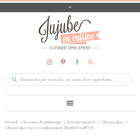
A PROPOS
CONTACT
CODES PROMO
MATÉRIEL
CUISINER SIMPLEMENT
Toggle
Navigation
Accueil
Recettes de printemps
Recettes sucrées
Cheesecakes
Cheesecake coco et coulis passion {BattleFood#19}