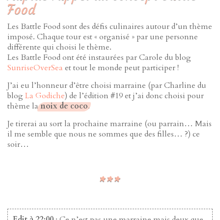
Food
Les Battle Food sont des défis culinaires autour d’un thème
imposé. Chaque tour est « organisé » par une personne
différente qui choisi le thème.
Les Battle Food ont été instaurées par Carole du blog
SunriseOverSea
et tout le monde peut participer !
J’ai eu l’honneur d’être choisi marraine (par Charline du
blog
La Godiche
) de l’édition #19 et j’ai donc choisi pour
thème la
noix de coco
.
Je tirerai au sort la prochaine marraine (ou parrain… Mais
il me semble que nous ne sommes que des filles… ?) ce
soir…
Edit à 22:00
: Ce n’est pas une marraine mais deux que