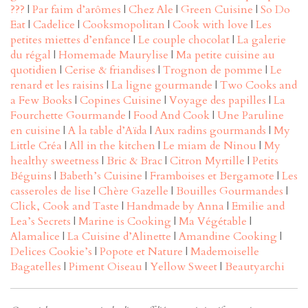
???
|
Par faim d’arômes
|
Chez Ale
|
Green Cuisine
|
So Do
Eat
|
Cadelice
|
Cooksmopolitan
|
Cook with love
|
Les
petites miettes d’enfance
|
Le couple chocolat
|
La galerie
du régal
|
Homemade Maurylise
|
Ma petite cuisine au
quotidien
|
Cerise & friandises
|
Trognon de pomme
|
Le
renard et les raisins
|
La ligne gourmande
|
Two Cooks and
a Few Books
|
Copines Cuisine
|
Voyage des papilles
|
La
Fourchette Gourmande
|
Food And Cook
|
Une Paruline
en cuisine
|
A la table d’Aïda
|
Aux radins gourmands
|
My
Little Créa
|
All in the kitchen
|
Le miam de Ninou
|
My
healthy sweetness
|
Bric & Brac
|
Citron Myrtille
|
Petits
Béguins
|
Babeth’s Cuisine
|
Framboises et Bergamote
|
Les
casseroles de lise
|
Chère Gazelle
|
Bouilles Gourmandes
|
Click, Cook and Taste
|
Handmade by Anna
|
Emilie and
Lea’s Secrets
|
Marine is Cooking
|
Ma Végétable
|
Alamalice
|
La Cuisine d’Alinette
|
Amandine Cooking
|
Delices Cookie’s
|
Popote et Nature
|
Mademoiselle
Bagatelles
|
Piment Oiseau
|
Yellow Sweet
|
Beautyarchi