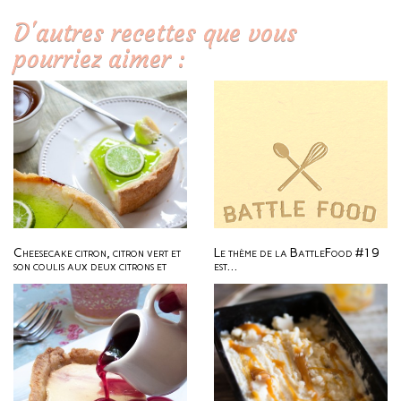
D'autres recettes que vous
pourriez aimer :
Cheesecake citron, citron vert et
Le thème de la BattleFood #19
son coulis aux deux citrons et
est…
verveine