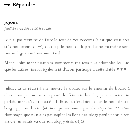
Répondre
JUJUBE
jeudi 24 avril 2014 à 20 h 14 min
Je n’ai pas terminé de faire le tour de vos recettes (c’est que vous êtes
très nombreuses ! ^^) du coup le nom de la prochaine marraine sera
mis en ligne certainement tard…
Merci infiniment pour vos commentaires tous plus adorables les uns
que les autres, merci également d’avoir participé à cette Battle ♥ ♥ ♥
_________________________________________
Jülide, tu as réussi à me mettre le doute, sur le chemin du boulot à
chez moi je me suis repassé le film en boucle, je me souviens
parfaitement t’avoir ajouté a la liste, et c’est bien le cas le nom de ton
blog apparait bien. (et non je ne viens pas de t’ajouter ^^ c’est
dommage que tu n’aies pas copier les liens des blogs participants a ton
article, tu aurais vu que ton blog y étais déjà)
_________________________________________