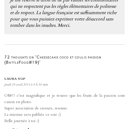
Je me réserve le droit de ne pas valider les commentaires
qui ne respectent pas les règles élémentaires de politesse
et de respect. La langue française est suffisamment riche
pour que vous puissiez exprimer votre désaccord sans
tomber dans les insultes. Merci.
72 thoughts on “Cheesecake coco et coulis passion
{BattleFood#19}”
LAURA VGP
jeudi 24 avril 2014 à 8 h 50 min
OMG c’est magnifique et je trouve que les fruits de la passion sont
canon en photo.
Super association de saveurs, waouw.
La mienne sera publiée ce soir :)
Belle journée à toi :)