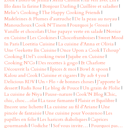
Zone
|
Bistro de Jenna
|
Stella Cuisine
|
Au vert avec Lili
|
Elo dans la farine
|
Bonjour Darling
|
Cuillère et saladier
|
Melie’s Cooking
|
The Happy Cooking Friends
|
Madeleines & Plumes d’autruche
|
De la peau au noyau
|
Manouchoux
|
Cook N’Tinem
|
Pourquoi Je Grossis
|
Vanille et chocolats
|
Une papaye verte en salade
|
Novice
en Cuisine
|
Les Cookines
|
Chocoframboises
|
Sweet Mood
In Paris
|
Loetitia Cuisine
|
La cuisine d’Anna et Olivia
|
Une Geekette En Cuisine
|
Once Upon a Cook
|
Tchoup’
Cooking
|
Del’s cooking twist
|
Jujube en Cuisine
|
Cooking N’Co
|
Des recettes à gogo
|
Et Charlotte
Découvrit la Cuisine
|
Épices & moi
|
Bowl & spoon
|
Kalou and Cook
|
Cuisine et cigares
|
By acb 4 you
|
Delicious RDV
|
Un « Flo » de bonnes choses
|
J’apporte le
dessert
|
Radis Rose
|
Le blog de Pouce
|
Un grain de Flolie
|
La cuisine de Niya
|
Pause-nature
|
Cook’N Blog
|
Chic,
chic, choc…olat
|
La tasse fumante
|
Plaisir et Equilibre
|
Encore une lichette
|
La cuisine au fil d’Ariane
|
Une
pincée de fantaisie
|
Une cuisine pour Voozenoo
|
Les
papilles en folie
|
Les haricots diaboliques
|
Caprices
gourmands
|
Godiche !
|
Sof vous invite…
|
Pourquoi pas…