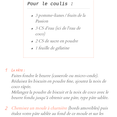
Pour le coulis :
3
pomme-lianes /
fruits de la
Passion
3 CS
d’
eau
(ici de l’eau de
coco)
2 CS
de
sucre en poudre
1
feuille de gélatine
La pâte :
Faites fondre le beurre (casserole ou micro-onde).
Réduisez les biscuits en poudre fine, ajoutez la noix de
coco râpée.
Mélangez la poudre de biscuit et la noix de coco avec le
beurre fondu jusqu’à obtenir une pâte, type pâte sablée.
Chemisez un moule à charnière
(bords amovibles) puis
étalez votre pâte sablée au fond de ce moule et sur les