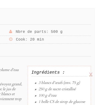
Nbre de parts
: 500 g
Cook
: 20 min
volume d’eau
Ingrédients :
3
blancs d’œufs
(env. 75 g)
prévoyez grand,
c le jus de
250 g
de
sucre cristallisé
t blancs et
100 g
d’
eau
eviennent trop
1 belle CS
de
sirop de glucose