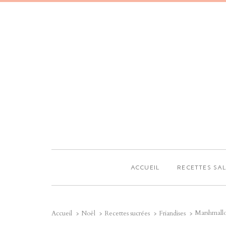
ACCUEIL
RECETTES SA
Marshmall
Accueil
Noël
Recettes sucrées
Friandises