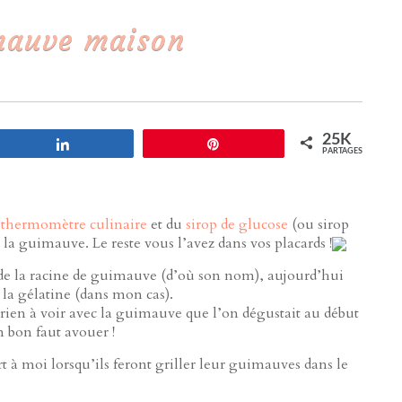
mauve maison
25K
Partagez
Enregistrer
PARTAGES
n
thermomètre culinaire
et du
sirop de glucose
(ou sirop
 la guimauve. Le reste vous l’avez dans vos placards !
r de la racine de guimauve (d’où son nom), aujourd’hui
 la gélatine (dans mon cas).
ien à voir avec la guimauve que l’on dégustait au début
bon faut avouer !
à moi lorsqu’ils feront griller leur guimauves dans le