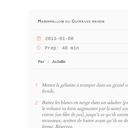
Marshmallow ou Guimauve maison
2013-01-08
Prep
: 40 min
Par :
JuJuBe
Mettez la gélatine à tremper dans un grand 
froide.
Battez les blancs en neige dans un saladier (
le volume va bien augmenter par la suite) ave
citron (un filet de jus), jusqu’à ce qu’ils soien
mousseux, arrêtez de battre avant qu’ils ne d
ferme. Réservez.