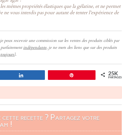
’agar agar ?
les mêmes propriétés élastiques que la gélatine, et ne permet
e ne vous interdis pas pour autant de tenter l’expérience de
ue je peux recevoir une commission sur les ventes des produits ciblés par
e parfaitement
indépendante
, je ne mets des liens que sur des produits
e
toujours
).
25K
Partagez
Enregistrer
PARTAGES
é cette recette ? Partagez votre
am !