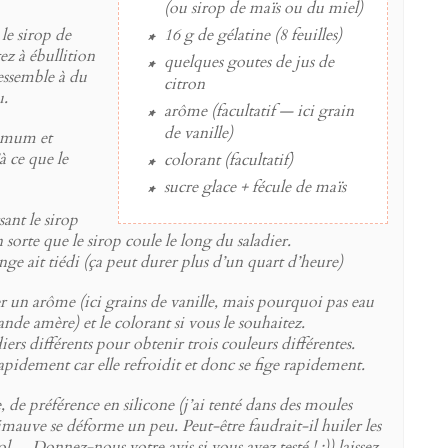
(ou sirop de maïs ou du miel)
 le sirop de
16 g
de
gélatine
(8 feuilles)
ez à ébullition
quelques goutes
de
jus de
ressemble à du
citron
u.
arôme (facultatif — ici grain
de
vanille
)
ximum et
à ce que le
colorant (facultatif)
sucre glace + fécule de maïs
ant le sirop
n sorte que le sirop coule le long du saladier.
ge ait tiédi (ça peut durer plus d’un quart d’heure)
 un arôme (ici grains de vanille, mais pourquoi pas eau
nde amère) et le colorant si vous le souhaitez.
diers différents pour obtenir trois couleurs différentes.
pidement car elle refroidit et donc se fige rapidement.
 de préférence en silicone (j’ai tenté dans des moules
guimauve se déforme un peu. Peut-être faudrait-il huiler les
l… Donnez-nous votre avis si vous avez testé ! :)) laissez