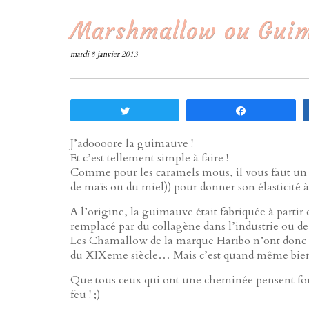
Marshmallow ou Gui
mardi 8 janvier 2013
Tweetez
Partagez
J’adoooore la guimauve !
Et c’est tellement simple à faire !
Comme pour les caramels mous, il vous faut u
de maïs ou du miel)) pour donner son élasticité à
A l’origine, la guimauve était fabriquée à parti
remplacé par du collagène dans l’industrie ou de
Les Chamallow de la marque Haribo n’ont donc r
du XIXeme siècle… Mais c’est quand même bien 
Que tous ceux qui ont une cheminée pensent fort 
feu ! ;)