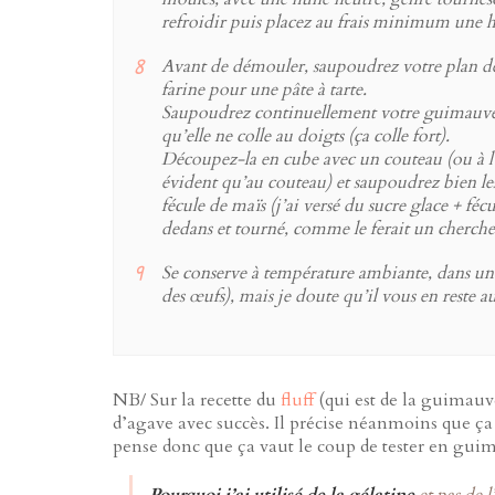
refroidir puis placez au frais minimum une h
Avant de démouler, saupoudrez votre plan de t
farine pour une pâte à tarte.
Saupoudrez continuellement votre guimauve, 
qu’elle ne colle au doigts (ça colle fort).
Découpez-la en cube avec un couteau (ou à l
évident qu’au couteau) et saupoudrez bien le
fécule de maïs (j’ai versé du sucre glace + f
dedans et tourné, comme le ferait un cherche
Se conserve à température ambiante, dans un
des œufs), mais je doute qu’il vous en reste au
NB/ Sur la recette du
fluff
(qui est de la guimauve 
d’agave avec succès. Il précise néanmoins que ça
pense donc que ça vaut le coup de tester en gui