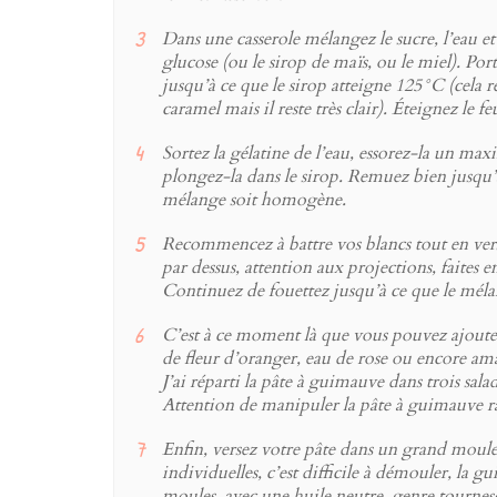
Dans une casserole mélangez le sucre, l’eau et
glucose (ou le sirop de maïs, ou le miel). Port
jusqu’à ce que le sirop atteigne 125°C (cela 
caramel mais il reste très clair). Éteignez le fe
Sortez la gélatine de l’eau, essorez-la un ma
plongez-la dans le sirop. Remuez bien jusqu’
mélange soit homogène.
Recommencez à battre vos blancs tout en vers
par dessus, attention aux projections, faites e
Continuez de fouettez jusqu’à ce que le mélan
C’est à ce moment là que vous pouvez ajouter
de fleur d’oranger, eau de rose ou encore ama
J’ai réparti la pâte à guimauve dans trois sala
Attention de manipuler la pâte à guimauve ra
Enfin, versez votre pâte dans un grand moule,
individuelles, c’est difficile à démouler, la 
moules, avec une huile neutre, genre tourneso