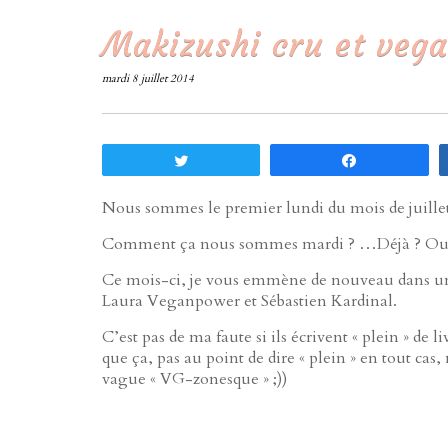
Makizushi cru et veg
mardi 8 juillet 2014
Tweetez
Partagez
Nous sommes le premier lundi du mois de juillet, c’
Comment ça nous sommes mardi ? …Déjà ? O
Ce mois-ci, je vous emmène de nouveau dans un 
Laura Veganpower et Sébastien Kardinal.
C’est pas de ma faute si ils écrivent « plein » de l
que ça, pas au point de dire « plein » en tout ca
vague « VG-zonesque » ;))