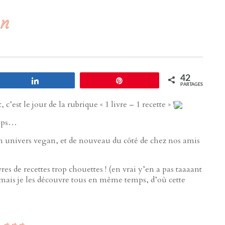
an
42
Partagez
Enregistrer
PARTAGES
est le jour de la rubrique « 1 livre – 1 recette » !
ups…
univers vegan, et de nouveau du côté de chez nos amis
ivres de recettes trop chouettes ! (en vrai y’en a pas taaaant
s, mais je les découvre tous en même temps, d’où cette