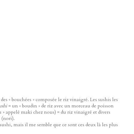
s « bouchées » composée le riz vinaigré. Les sushis les
ushi
= un « boudin » de riz avec un morceau de poisson
 » appelé maki chez nous) = du riz vinaigré et divers
(nori).
sushi, mais il me semble que ce sont ces deux là les plus