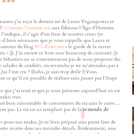
emaines j’ai reçu le dernier né de Laura Veganpower et
l :
Certains l’aiment cru
aux Éditions l’Âge d’Homme.
ndique, il s’agit d’un livre de recettes crues (et
-il bien nécessaire que je vous rappelle que Laura et
s auteurs du blog
VG-Zone.net
« le guide de la survie
s » ;)). J’ai ouvert ce livre avec beaucoup de curiosité. Je
et Sébastien ne se contenteraient pas de nous proposer des
 salades de crudités, en revanche je ne m’attendais pas à
 Qui l’eut cru ? (haha, je suis trop drôle !) Vous
t ce qu’il est possible de réaliser sans passer par l’étape
e que j’ai testé et que je vous présente aujourd’hui en est
makis crus.
était bien raisonnable de consommer du riz sans le cuire…
 pas. Le riz est ici remplacé par de la
semoule de
s pour nos makis. Je m’étais préparé une petite liste de
cette recette dans ses moindre détails. Évidemment, une