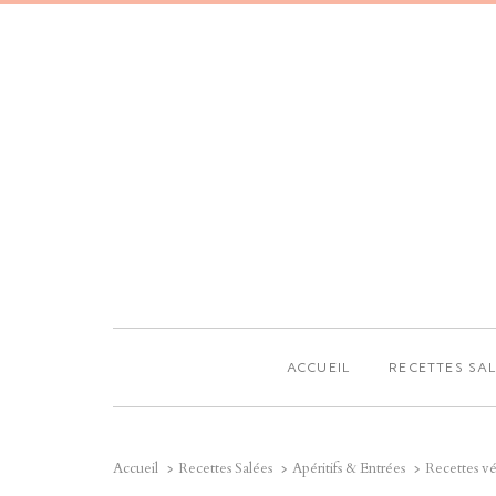
ACCUEIL
RECETTES SA
Accueil
Recettes Salées
Apéritifs & Entrées
Recettes vé