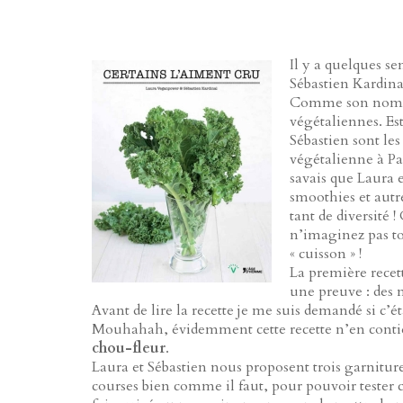
Il y a quelques s
Sébastien Kardina
Comme son nom l’i
végétaliennes. Est
Sébastien sont le
végétalienne à Pari
savais que Laura 
smoothies et autre
tant de diversité !
n’imaginez pas tou
« cuisson » !
La première recett
une preuve : des 
Avant de lire la recette je me suis demandé si c’
Mouhahah, évidemment cette recette n’en contient
chou-fleur
.
Laura et Sébastien nous proposent trois garniture
courses bien comme il faut, pour pouvoir tester 