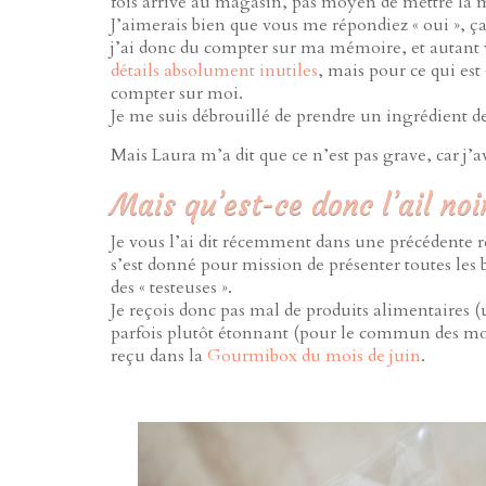
fois arrivé au magasin, pas moyen de mettre la mai
J’aimerais bien que vous me répondiez « oui », ça
j’ai donc du compter sur ma mémoire, et autant
détails absolument inutiles
, mais pour ce qui est
compter sur moi.
Je me suis débrouillé de prendre un ingrédient d
Mais Laura m’a dit que ce n’est pas grave, car j’av
Mais qu’est-ce donc l’ail no
Je vous l’ai dit récemment dans une précédente rec
s’est donné pour mission de présenter toutes les 
des « testeuses ».
Je reçois donc pas mal de produits alimentaires (u
parfois plutôt étonnant (pour le commun des mortel
reçu dans la
Gourmibox du mois de juin
.