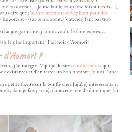
n sur cette liste (ça vous arrive à vous aussi ?
 me rassurerait… Je me fait le coup une fois sur trois…),
 vous dire que
j’ai une mémoire d’éléphant pour des
 « important » (sur le moment, j’entends) faut pas trop
e chaque garniture, j’aurais voulu le faire exprès…
ais le plus important : l’ail noir d’Aomori !
ir d’Aomori ?
ette, j’ai intégré l’équipe du site
touteslesbox.fr
qui
box existantes et d’en tester un bon nombre. Je suis l’une
ne petite fixette sur la bouffe chez Jujube) intéressants et
s, dont je fais partie), dont cette tête d’ail noir que j’ai