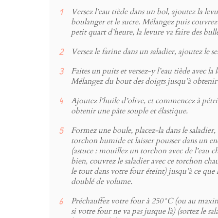
Versez l’eau tiède dans un bol, ajoutez la lev
boulanger et le sucre. Mélangez puis couvre
petit quart d’heure, la levure va faire des bulle
Versez le farine dans un saladier, ajoutez le s
Faites un puits et versez-y l’eau tiède avec la 
Mélangez du bout des doigts jusqu’à obtenir
Ajoutez l’huile d’olive, et commencez à pétri
obtenir une pâte souple et élastique.
Formez une boule, placez-la dans le saladier,
torchon humide et laisser pousser dans un e
(astuce : mouillez un torchon avec de l’eau c
bien, couvrez le saladier avec ce torchon ch
le tout dans votre four éteint) jusqu’à ce que l
doublé de volume.
Préchauffez votre four à 250°C (ou au maxi
si votre four ne va pas jusque là) (sortez le sa