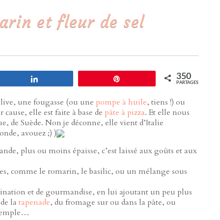
rin et fleur de sel
350
Partagez
Enregistrer
PARTAGES
d’olive, une fougasse (ou une
pompe à huile
, tiens !) ou
cause, elle est faite à base de
pâte à pizza
. Et elle nous
, de Suède. Non je déconne, elle vient d’Italie
onde, avouez ;) )
ande, plus ou moins épaisse, c’est laissé aux goûts et aux
es, comme le romarin, le basilic, ou un mélange sous
gination et de gourmandise, en lui ajoutant un peu plus
 de la
tapenade
, du fromage sur ou dans la pâte, ou
exemple…