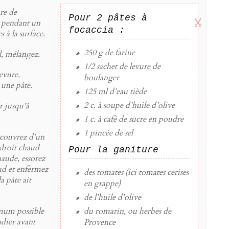
ure de
Pour 2 pâtes à
z pendant un
focaccia :
s à la surface.
250 g
de
farine
el, mélangez.
1/2
sachet de levure de
levure.
boulanger
 une pâte.
125 ml
d’
eau tiède
2 c. à soupe
d’
huile d’olive
r jusqu’à
1 c. à café
de
sucre en poudre
1 pincée
de
sel
 couvrez d’un
ndroit chaud
Pour la ganiture
haude, essorez
aud et enfermez
des
tomates
(ici tomates cerises
a pâte ait
en grappe)
de l’
huile d’olive
mum possible
du
romarin
, ou herbes de
ladier avant
Provence