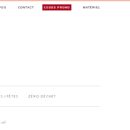
POS
CONTACT
CODES PROMO
MATÉRIEL
S / FÊTES
ZÉRO DÉCHET
 sel