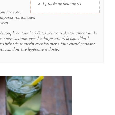
1 pincée
de
fleur de sel
ons sur votre
 disposez vos tomates.
uveau.
rès souple en toucher) faites des trous aléatoirement sur la
u par exemple, avec les doigts sinon) la pâte d’huile
 les brins de romarin et enfournez à four chaud pendant
ocaccia doit être légèrement dorée.