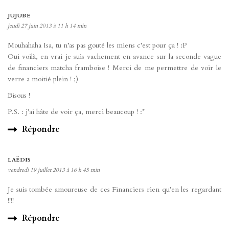
JUJUBE
jeudi 27 juin 2013 à 11 h 14 min
Mouhahaha Isa, tu n’as pas gouté les miens c’est pour ça ! :P
Oui voilà, en vrai je suis vachement en avance sur la seconde vague
de financiers matcha framboise ! Merci de me permettre de voir le
verre a moitié plein ! ;)
Bisous !
P.S. : j’ai hâte de voir ça, merci beaucoup ! :*
Répondre
LAËDIS
vendredi 19 juillet 2013 à 16 h 45 min
Je suis tombée amoureuse de ces Financiers rien qu’en les regardant
!!!!
Répondre