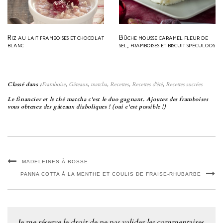
Riz au lait framboises et chocolat
Bûche mousse caramel fleur de
blanc
sel, framboises et biscuit spéculoos
Classé dans :
Framboise
,
Gâteaux
,
matcha
,
Recettes
,
Recettes d'été
,
Recettes sucrées
Le financier et le thé matcha c'est le duo gagnant. Ajoutez des framboises
vous obtenez des gâteaux diaboliques ! (oui c'est possible !)
MADELEINES À BOSSE
PANNA COTTA À LA MENTHE ET COULIS DE FRAISE-RHUBARBE
Je me réserve le droit de ne pas valider les commentaires