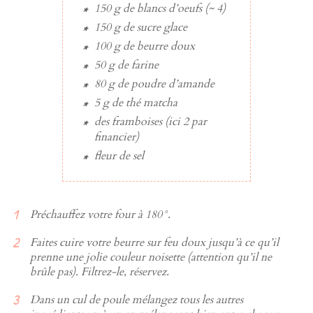
150 g
de
blancs d’oeufs
(~ 4)
150 g
de
sucre glace
100 g
de
beurre
doux
50 g
de
farine
80 g
de
poudre d’amande
5 g
de
thé matcha
des
framboises
(ici 2 par
financier)
fleur de sel
Préchauffez votre four à 180°.
Faites cuire votre beurre sur feu doux jusqu’à ce qu’il
prenne une jolie couleur noisette (attention qu’il ne
brûle pas). Filtrez-le, réservez.
Dans un cul de poule mélangez tous les autres