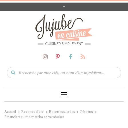
A PROPOS
CONTACT
CODES PROMO
MATÉRIEL
CUISINER SIMPLEMENT
Toggle
Navigation
Accueil
Recettes d'été
Recettes sucrées
Gâteaux
Financiers au thé matcha et framboises