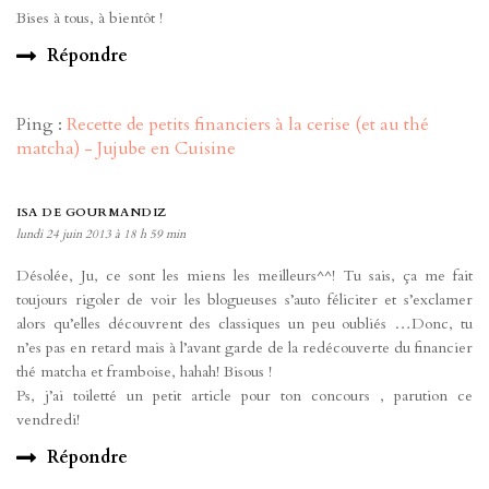
Bises à tous, à bientôt !
Répondre
Ping :
Recette de petits financiers à la cerise (et au thé
matcha) - Jujube en Cuisine
ISA DE GOURMANDIZ
lundi 24 juin 2013 à 18 h 59 min
Désolée, Ju, ce sont les miens les meilleurs^^! Tu sais, ça me fait
toujours rigoler de voir les blogueuses s’auto féliciter et s’exclamer
alors qu’elles découvrent des classiques un peu oubliés …Donc, tu
n’es pas en retard mais à l’avant garde de la redécouverte du financier
thé matcha et framboise, hahah! Bisous !
Ps, j’ai toiletté un petit article pour ton concours , parution ce
vendredi!
Répondre