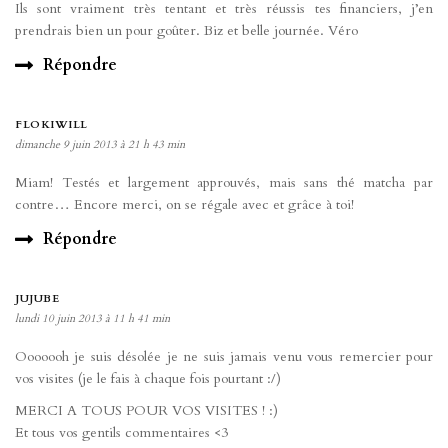
Ils sont vraiment très tentant et très réussis tes financiers, j’en
prendrais bien un pour goûter. Biz et belle journée. Véro
Répondre
FLOKIWILL
dimanche 9 juin 2013 à 21 h 43 min
Miam! Testés et largement approuvés, mais sans thé matcha par
contre… Encore merci, on se régale avec et grâce à toi!
Répondre
JUJUBE
lundi 10 juin 2013 à 11 h 41 min
Ooooooh je suis désolée je ne suis jamais venu vous remercier pour
vos visites (je le fais à chaque fois pourtant :/)
MERCI A TOUS POUR VOS VISITES ! :)
Et tous vos gentils commentaires <3