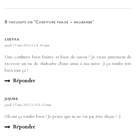
8 thoughts on “Confiture fraise – rhubarbe”
LEEYAA
jeudi 17 mai 2012 à 6 h 38 min
Une confiture bien fruitée et bien de saison ! Je viens justement de
recevoir un tas de rhubarbe d’une amie à ma mère ;) ça tombe très
bien tout ça !
Répondre
JUJUBE
jeudi 17 mai 2012 à 10 h 12 min
Oh oui ça tombe bien ! Je pense que tu ne vas pas être déçus ! :)
Répondre