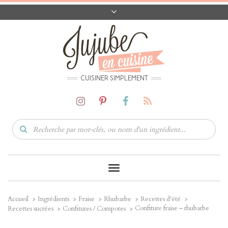
A PROPOS
CONTACT
CODES PROMO
MATÉRIEL
CUISINER SIMPLEMENT
Toggle
Navigation
Accueil
Ingrédients
Fraise
Rhubarbe
Recettes d'été
Confiture fraise – rhubarbe
Recettes sucrées
Confitures / Compotes