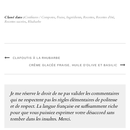
Classé dans :
Confitures / Compotes
,
Fraise
,
Ingrédients
,
Recettes
,
Recettes d'été
,
Recettes sucrées
,
Rhubarbe
CLAFOUTIS À LA RHUBARBE
CRÈME GLACÉE FRAISE, HUILE D’OLIVE ET BASILIC
Je me réserve le droit de ne pas valider les commentaires
qui ne respectent pas les règles élémentaires de politesse
et de respect. La langue française est suffisamment riche
pour que vous puissiez exprimer votre désaccord sans
tomber dans les insultes. Merci.