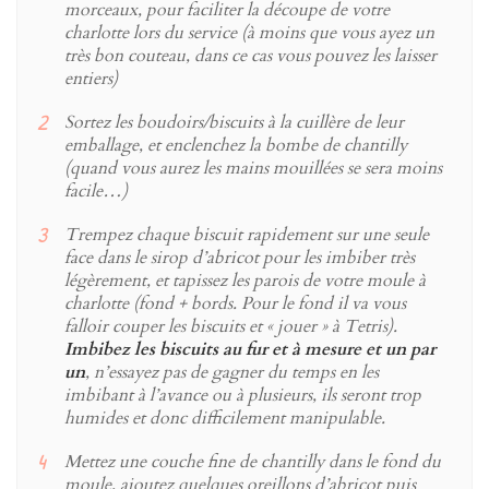
morceaux, pour faciliter la découpe de votre
charlotte lors du service (à moins que vous ayez un
très bon couteau, dans ce cas vous pouvez les laisser
entiers)
Sortez les boudoirs/biscuits à la cuillère de leur
emballage, et enclenchez la bombe de chantilly
(quand vous aurez les mains mouillées se sera moins
facile…)
Trempez chaque biscuit rapidement sur une seule
face dans le sirop d’abricot pour les imbiber très
légèrement, et tapissez les parois de votre moule à
charlotte (fond + bords. Pour le fond il va vous
falloir couper les biscuits et « jouer » à Tetris).
Imbibez les biscuits au fur et à mesure et un par
un
, n’essayez pas de gagner du temps en les
imbibant à l’avance ou à plusieurs, ils seront trop
humides et donc difficilement manipulable.
Mettez une couche fine de chantilly dans le fond du
moule, ajoutez quelques oreillons d’abricot puis