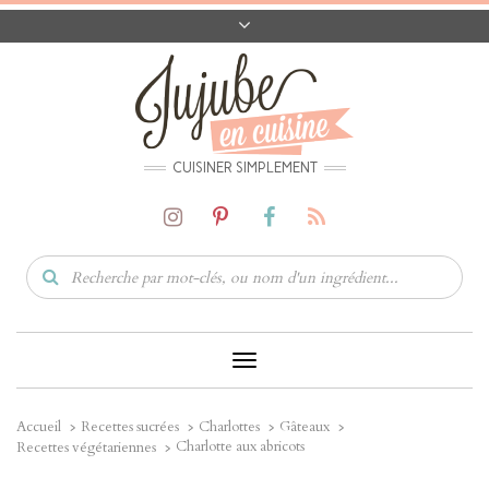
A PROPOS
CONTACT
CODES PROMO
MATÉRIEL
CUISINER SIMPLEMENT
Toggle
Navigation
Accueil
Recettes sucrées
Charlottes
Gâteaux
Charlotte aux abricots
Recettes végétariennes