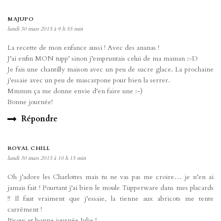
MAJUPO
lundi 30 mars 2015 à 9 h 55 min
La recette de mon enfance aussi ! Avec des ananas !
J’ai enfin MON tupp’ sinon j’empruntais celui de ma maman :-D
Je fais une chantilly maison avec un peu de sucre glace. La prochaine
j’essaie avec un peu de mascarpone pour bien la serrer.
Mmmm ça me donne envie d’en faire une :-)
Bonne journée!
Répondre
ROYAL CHILL
lundi 30 mars 2015 à 10 h 15 min
Oh j’adore les Charlottes mais tu ne vas pas me croire… je n’en ai
jamais fait ! Pourtant j’ai bien le moule Tupperware dans mes placards
!! Il faut vraiment que j’essaie, la tienne aux abricots me tente
carrément !
Bisous et bonne journée Julie !