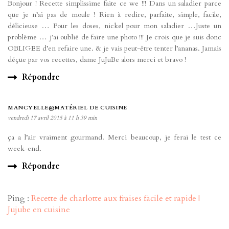
Bonjour ! Recette simplissime faite ce we !!! Dans un saladier parce
que je n’ai pas de moule ! Rien à redire, parfaite, simple, facile,
délicieuse … Pour les doses, nickel pour mon saladier …Juste un
problème … j’ai oublié de faire une photo !!! Je crois que je suis donc
OBLIGEE d’en refaire une. & je vais peut-être tenter l’ananas. Jamais
déçue par vos recettes, dame JuJuBe alors merci et bravo !
Répondre
MANCYELLE@MATÉRIEL DE CUISINE
vendredi 17 avril 2015 à 11 h 39 min
ça a l’air vraiment gourmand. Merci beaucoup, je ferai le test ce
week-end.
Répondre
Ping :
Recette de charlotte aux fraises facile et rapide |
Jujube en cuisine