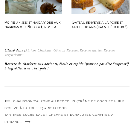
Poires anisées et mascarpone aux
Gâteau renversé à la poire et
marrons « en Boco » (entre la
aux deux anis {fraisi-délicieux !}
charlotte et le tiramisu)
Classé dans :
Abricot
,
Charlottes
,
Gâteaux
,
Recettes
,
Recettes sucrées
,
Recettes
végétariennes
Recette de charlotte aux abricots, facile et rapide (pour ne pas dire "express")
3 ingrédients et c'est prêt !
CHAUSSON/CALZONE AU BROCOLIS (CRÈME DE COCO ET HUILE
D’OLIVE À LA TRUFFE) #INSTAFOOD
TARTINES SUCRÉ-SALÉ : CHÈVRE ET ÉCHALOTES CONFITES À
L’ORANGE