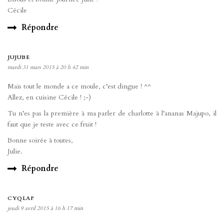
Cécile
Répondre
JUJUBE
mardi 31 mars 2015 à 20 h 42 min
Mais tout le monde a ce moule, c’est dingue ! ^^
Allez, en cuisine Cécile ! ;-)
Tu n’es pas la première à ma parler de charlotte à l’ananas Majupo, il
faut que je teste avec ce fruit !
Bonne soirée à toutes,
Julie.
Répondre
CYQLAF
jeudi 9 avril 2015 à 16 h 17 min