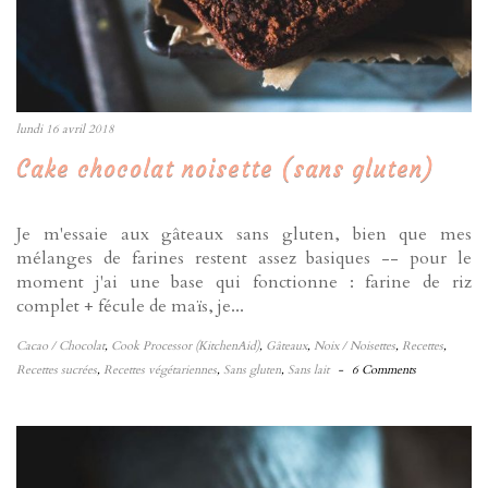
lundi 16 avril 2018
Cake chocolat noisette (sans gluten)
Je m'essaie aux gâteaux sans gluten, bien que mes
mélanges de farines restent assez basiques -- pour le
moment j'ai une base qui fonctionne : farine de riz
complet + fécule de maïs, je...
Cacao / Chocolat
,
Cook Processor (KitchenAid)
,
Gâteaux
,
Noix / Noisettes
,
Recettes
,
Recettes sucrées
,
Recettes végétariennes
,
Sans gluten
,
Sans lait
-
6 Comments