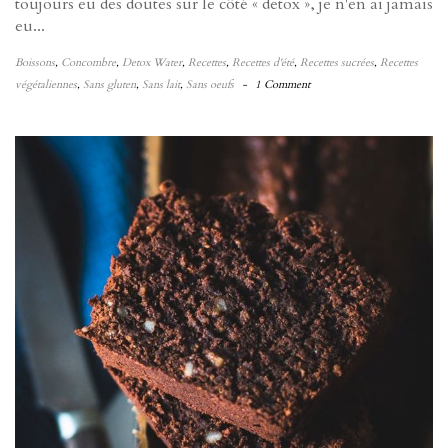
toujours eu des doutes sur le côté « detox », je n'en ai jamais
eu...
Boissons
,
Concombre
,
Detox Water
,
Recettes
,
Recettes d'été
,
Recettes sucrées
,
Recettes
végétaliennes
,
Sans gluten
,
Sans lait
,
Sans oeufs
-
1 Comment