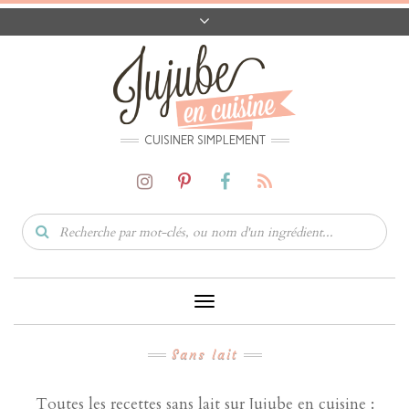
A PROPOS
CONTACT
CODES PROMO
MATÉRIEL
CUISINER SIMPLEMENT
Toggle
Navigation
Sans lait
Toutes les recettes sans lait sur Jujube en cuisine :