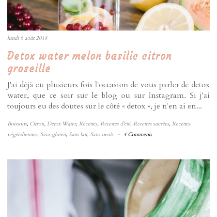
lundi 6 août 2018
Detox water melon basilic citron
groseille
J'ai déjà eu plusieurs fois l'occasion de vous parler de detox
water, que ce soir sur le blog ou sur Instagram. Si j'ai
toujours eu des doutes sur le côté « detox », je n'en ai en...
Boissons
,
Citron
,
Detox Water
,
Recettes
,
Recettes d'été
,
Recettes sucrées
,
Recettes
végétaliennes
,
Sans gluten
,
Sans lait
,
Sans oeufs
-
4 Comments