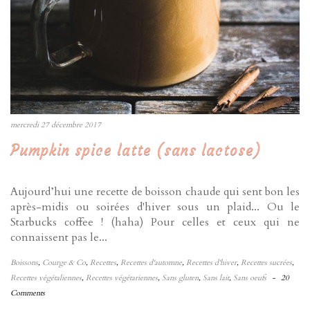
mercredi 27 décembre 2017
Pumpkin spice latte (sans lactose)
Aujourd’hui une recette de boisson chaude qui sent bon les
après-midis ou soirées d'hiver sous un plaid... Ou le
Starbucks coffee ! (haha) Pour celles et ceux qui ne
connaissent pas le...
Boissons
,
Courge & Co
,
Recettes
,
Recettes d'automne
,
Recettes d'hiver
,
Recettes sucrées
,
Recettes végétaliennes
,
Recettes végétariennes
,
Sans gluten
,
Sans lait
,
Sans oeufs
-
20
Comments