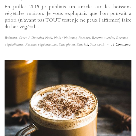
En juillet 2015 je publiais un article sur les boissons
végétales maison. Je vous expliquais que l'on pouvait a
priori (n'ayant pas TOUT tester je ne peux l'affirmer) faire
du lait végétal...
Boissons
,
Cacao / Chocolat
,
Noël
,
Noix / Noisettes
,
Recettes
,
Recettes sucrées
,
Recettes
végétaliennes
,
Recettes végétariennes
,
Sans gluten
,
Sans lait
,
Sans oeufs
-
11 Comments