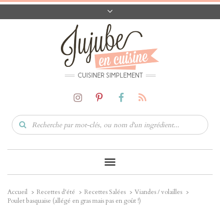
A PROPOS
CONTACT
CODES PROMO
MATÉRIEL
CUISINER SIMPLEMENT
Toggle
Navigation
Accueil
Recettes d'été
Recettes Salées
Viandes / volailles
Poulet basquaise (allégé en gras mais pas en goût !)