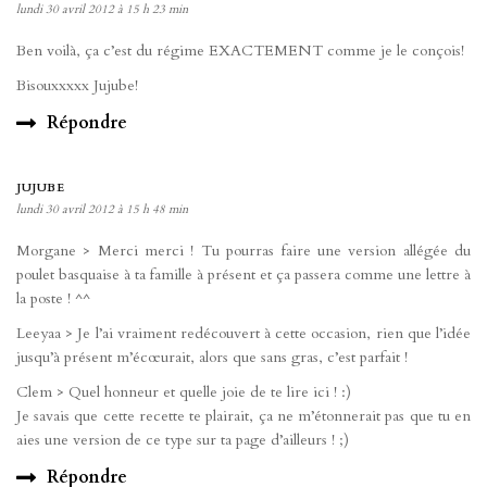
lundi 30 avril 2012 à 15 h 23 min
Ben voilà, ça c’est du régime EXACTEMENT comme je le conçois!
Bisouxxxxx Jujube!
Répondre
JUJUBE
lundi 30 avril 2012 à 15 h 48 min
Morgane > Merci merci ! Tu pourras faire une version allégée du
poulet basquaise à ta famille à présent et ça passera comme une lettre à
la poste ! ^^
Leeyaa > Je l’ai vraiment redécouvert à cette occasion, rien que l’idée
jusqu’à présent m’écœurait, alors que sans gras, c’est parfait !
Clem > Quel honneur et quelle joie de te lire ici ! :)
Je savais que cette recette te plairait, ça ne m’étonnerait pas que tu en
aies une version de ce type sur ta page d’ailleurs ! ;)
Répondre