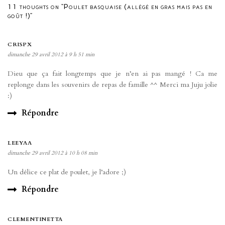
11 thoughts on “Poulet basquaise (allégé en gras mais pas en
goût !)”
CRISPX
dimanche 29 avril 2012 à 9 h 51 min
Dieu que ça fait longtemps que je n’en ai pas mangé ! Ca me
replonge dans les souvenirs de repas de famille ^^ Merci ma Juju jolie
:)
Répondre
LEEYAA
dimanche 29 avril 2012 à 10 h 08 min
Un délice ce plat de poulet, je l’adore ;)
Répondre
CLEMENTINETTA