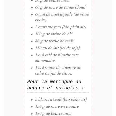
50 g
de
beurre
mou
60 g
de
sucre
de canne blond
60 ml
de
miel
liquide (de votre
choix)
2
œufs
moyens (bio plein air)
100 g
de
farine
de blé
80 g
de
fécule de maïs
150 ml
de
lait
(ici de soja)
1 c. à café
de
bicarbonate
alimentaire
1 c. à soupe
de
vinaigre de
cidre
ou jus de citron
Pour la meringue au
beurre et noisette :
3
blancs d’œufs
(bio plein air)
130 g
de
sucre
en poudre
180 g
de
beurre
mou