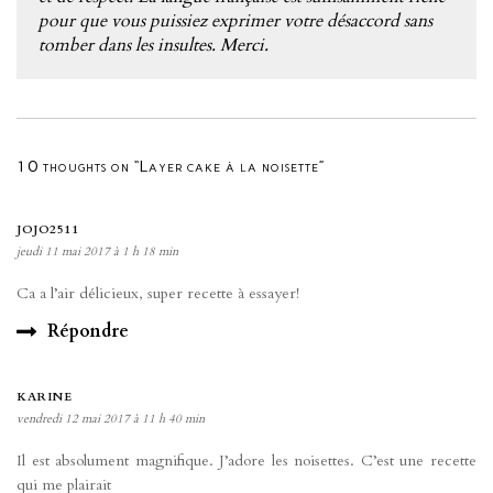
pour que vous puissiez exprimer votre désaccord sans
tomber dans les insultes. Merci.
10 thoughts on “Layer cake à la noisette”
JOJO2511
jeudi 11 mai 2017 à 1 h 18 min
Ca a l’air délicieux, super recette à essayer!
Répondre
KARINE
vendredi 12 mai 2017 à 11 h 40 min
Il est absolument magnifique. J’adore les noisettes. C’est une recette
qui me plairait