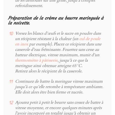
de les démouler sur une grille, jusqu’à complet
refroidissement.
Préparation de la crème au beurre meringuée à
la noisette.
Versez les blancs d’œufs et le sucre en poudre dans
un récipient résistant à la chaleur (un
cul de poule
en inox
par exemple). Placez ce récipient dans une
casserole d’eau frémissante. Fouettez sans cesse au
batteur électrique, vitesse maximum, munit d’un
thermomètre à pâtisserie
, jusqu’à ce que la
meringue ainsi obtenue atteigne 65°C.
Retirez alors le récipient de la casserole.
Continuez de battre la meringue vitesse maximum
jusqu’à ce qu’elle retombe à température ambiante.
Elle doit alors être bien ferme et nacrée.
Ajoutez petit à petit le beurre sans cessez de battre à
vitesse moyenne, et encore quelques minutes après
l’avoir incorporé en totalité jusqu’à obtenir un