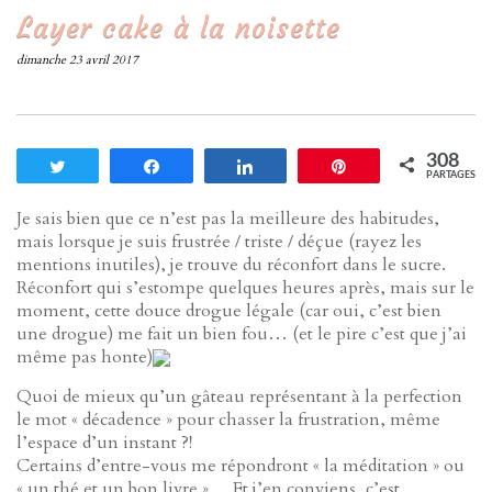
Layer cake à la noisette
dimanche 23 avril 2017
308
Tweetez
Partagez
Partagez
Enregistrer
PARTAGES
Je sais bien que ce n’est pas la meilleure des habitudes,
mais lorsque je suis frustrée / triste / déçue (rayez les
mentions inutiles), je trouve du réconfort dans le sucre.
Réconfort qui s’estompe quelques heures après, mais sur le
moment, cette douce drogue légale (car oui, c’est bien
une drogue) me fait un bien fou… (et le pire c’est que j’ai
même pas honte)
Quoi de mieux qu’un gâteau représentant à la perfection
le mot « décadence » pour chasser la frustration, même
l’espace d’un instant ?!
Certains d’entre-vous me répondront « la méditation » ou
« un thé et un bon livre »… Et j’en conviens, c’est