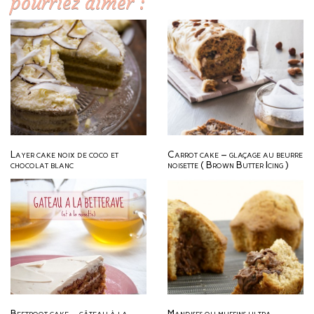
pourriez aimer :
Layer cake noix de coco et
Carrot cake – glaçage au beurre
chocolat blanc
noisette ( Brown Butter Icing )
Beetroot cake – gâteau à la
Mandises ou muffins ultra