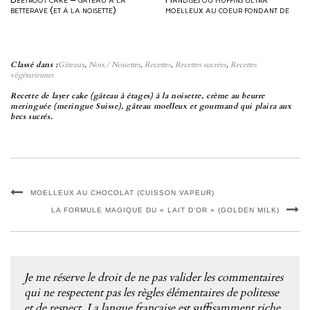
betterave (et à la noisette)
moelleux au coeur fondant de
noisette
Classé dans :
Gâteaux
,
Noix / Noisettes
,
Recettes
,
Recettes sucrées
,
Recettes
végétariennes
Recette de layer cake (gâteau à étages) à la noisette, crème au beurre
meringuée (meringue Suisse), gâteau moelleux et gourmand qui plaira aux
becs sucrés.
MOELLEUX AU CHOCOLAT (CUISSON VAPEUR)
LA FORMULE MAGIQUE DU « LAIT D’OR » (GOLDEN MILK)
Je me réserve le droit de ne pas valider les commentaires
qui ne respectent pas les règles élémentaires de politesse
et de respect. La langue française est suffisamment riche