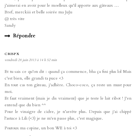
j’aimerai en avoir pour le moelleux qu’il apporte aux gâteaux …
Bref, merckiii et belle soirée ma JuJu
@ très vite
Sandy
Répondre
CRISPX
vendredi 28 juin 2013 à 14 h 52 min
Et tu sais ce qu’on dit : quand ça commence, bha ça fini plus lol Mais
c’est bien, elle grandi ta puce <3
En tout cas ton gâteau, j'adhère. Choco-coco, ça reste un must pour
moi.
Et faut vraiment (mais je dis vraiment) que je teste le lait ribot ! J'en
entend que du bien ^^
Pour le vinaigre de cidre, je n’arrête plus. Depuis que j'ai chippé
l'astuce à Lili (<3) je ne m'en passe plus, c'est magique.
Poutoux ma copine, un bon WE à toi <3