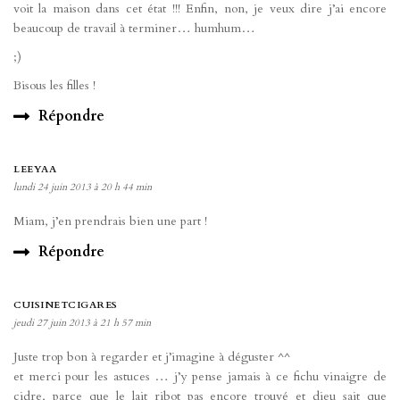
voit la maison dans cet état !!! Enfin, non, je veux dire j’ai encore
beaucoup de travail à terminer… humhum…
;)
Bisous les filles !
Répondre
LEEYAA
lundi 24 juin 2013 à 20 h 44 min
Miam, j’en prendrais bien une part !
Répondre
CUISINETCIGARES
jeudi 27 juin 2013 à 21 h 57 min
Juste trop bon à regarder et j’imagine à déguster ^^
et merci pour les astuces … j’y pense jamais à ce fichu vinaigre de
cidre, parce que le lait ribot pas encore trouvé et dieu sait que