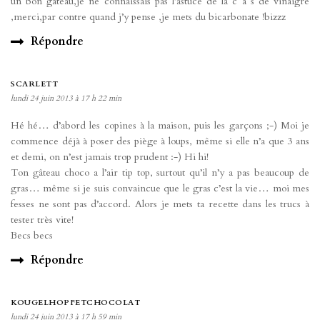
un bon gateau,je ne connaissais pas l’astuce de la c à s de vinaigre
,merci,par contre quand j’y pense ,je mets du bicarbonate !bizzz
Répondre
SCARLETT
lundi 24 juin 2013 à 17 h 22 min
Hé hé… d’abord les copines à la maison, puis les garçons ;-) Moi je
commence déjà à poser des piège à loups, même si elle n’a que 3 ans
et demi, on n’est jamais trop prudent :-) Hi hi!
Ton gâteau choco a l’air tip top, surtout qu’il n’y a pas beaucoup de
gras… même si je suis convaincue que le gras c’est la vie… moi mes
fesses ne sont pas d’accord. Alors je mets ta recette dans les trucs à
tester très vite!
Becs becs
Répondre
KOUGELHOPFETCHOCOLAT
lundi 24 juin 2013 à 17 h 59 min