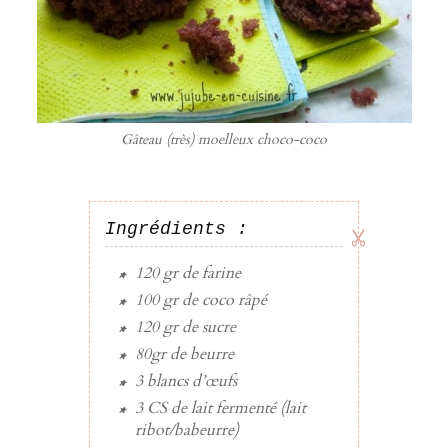
Gâteau (très) moelleux choco-coco
Ingrédients :
120 gr
de
farine
100 gr
de
coco râpé
120 gr
de
sucre
80gr
de
beurre
3
blancs d’œufs
3 CS
de
lait fermenté
(lait
ribot/babeurre)