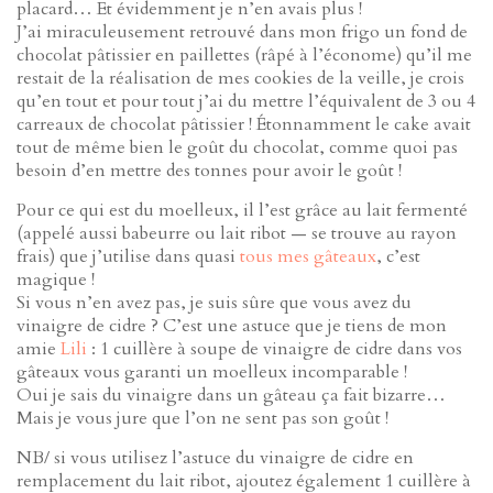
placard… Et évidemment je n’en avais plus !
J’ai miraculeusement retrouvé dans mon frigo un fond de
chocolat pâtissier en paillettes (râpé à l’économe) qu’il me
restait de la réalisation de mes cookies de la veille, je crois
qu’en tout et pour tout j’ai du mettre l’équivalent de 3 ou 4
carreaux de chocolat pâtissier ! Étonnamment le cake avait
tout de même bien le goût du chocolat, comme quoi pas
besoin d’en mettre des tonnes pour avoir le goût !
Pour ce qui est du moelleux, il l’est grâce au lait fermenté
(appelé aussi babeurre ou lait ribot — se trouve au rayon
frais) que j’utilise dans quasi
tous mes gâteaux
, c’est
magique !
Si vous n’en avez pas, je suis sûre que vous avez du
vinaigre de cidre ? C’est une astuce que je tiens de mon
amie
Lili
: 1 cuillère à soupe de vinaigre de cidre dans vos
gâteaux vous garanti un moelleux incomparable !
Oui je sais du vinaigre dans un gâteau ça fait bizarre…
Mais je vous jure que l’on ne sent pas son goût !
NB/ si vous utilisez l’astuce du vinaigre de cidre en
remplacement du lait ribot, ajoutez également 1 cuillère à