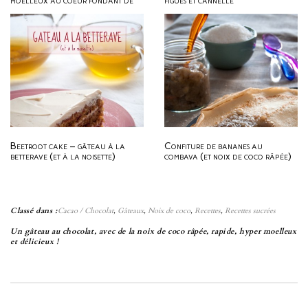
moelleux au coeur fondant de
figues et cannelle
noisette
Beetroot cake – gâteau à la
Confiture de bananes au
betterave (et à la noisette)
combava (et noix de coco râpée)
Classé dans :
Cacao / Chocolat
,
Gâteaux
,
Noix de coco
,
Recettes
,
Recettes sucrées
Un gâteau au chocolat, avec de la noix de coco râpée, rapide, hyper moelleux
et délicieux !