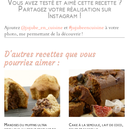
Vous avez testé et aimé cette recette ?
Partagez votre réalisation sur
Instagram !
Ajoutez
@jujube_en_cuisine
et
#jujubeencuisine
à votre
photo, me permettant de la découvrir !
D'autres recettes que vous
pourriez aimer :
Mandises ou muffins ultra
Cake à la semoule, lait de coco,