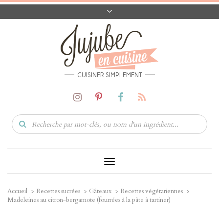
A PROPOS
CONTACT
CODES PROMO
MATÉRIEL
CUISINER SIMPLEMENT
Toggle
Navigation
Accueil
Recettes sucrées
Gâteaux
Recettes végétariennes
Madeleines au citron-bergamote (fourrées à la pâte à tartiner)