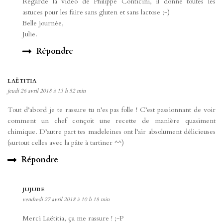
Regarde la vidéo de Philippe Conticini, il donne toutes les
astuces pour les faire sans gluten et sans lactose ;-)
Belle journée,
Julie.
Répondre
LAËTITIA
jeudi 26 avril 2018 à 13 h 52 min
Tout d’abord je te rassure tu n’es pas folle ! C’est passionnant de voir
comment un chef conçoit une recette de manière quasiment
chimique. D’autre part tes madeleines ont l’air absolument délicieuses
(surtout celles avec la pâte à tartiner ^^)
Répondre
JUJUBE
vendredi 27 avril 2018 à 10 h 18 min
Merci Laëtitia, ça me rassure ! ;-P