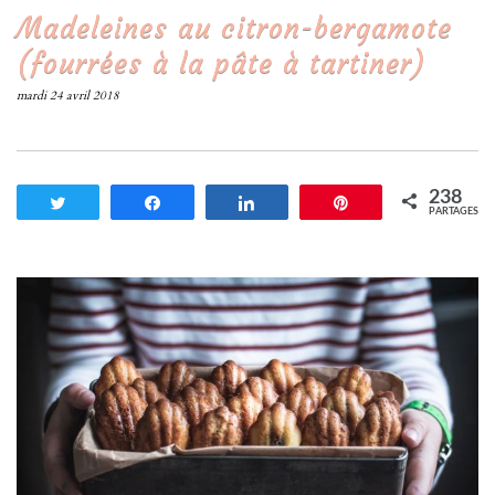
Madeleines au citron-bergamote
(fourrées à la pâte à tartiner)
mardi 24 avril 2018
238
Tweetez
Partagez
Partagez
Enregistrer
PARTAGES