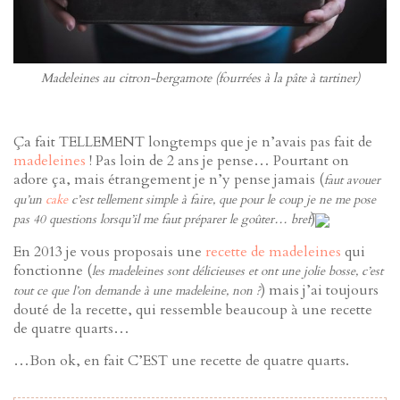
Madeleines au citron-bergamote (fourrées à la pâte à tartiner)
Ça fait TELLEMENT longtemps que je n’avais pas fait de
madeleines
! Pas loin de 2 ans je pense… Pourtant on
adore ça, mais étrangement je n’y pense jamais (
faut avouer
qu’un
cake
c’est tellement simple à faire, que pour le coup je ne me pose
)
pas 40 questions lorsqu’il me faut préparer le goûter… bref
En 2013 je vous proposais une
recette de madeleines
qui
fonctionne (
les madeleines sont délicieuses et ont une jolie bosse, c’est
) mais j’ai toujours
tout ce que l’on demande à une madeleine, non ?
douté de la recette, qui ressemble beaucoup à une recette
de quatre quarts…
…Bon ok, en fait C’EST une recette de quatre quarts.