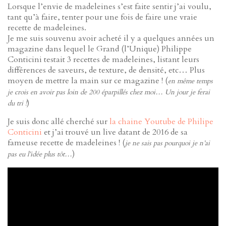
Lorsque l’envie de madeleines s’est faite sentir j’ai voulu,
tant qu’à faire, tenter pour une fois de faire une vraie
recette de madeleines.
Je me suis souvenu avoir acheté il y a quelques années un
magazine dans lequel le Grand (l’Unique) Philippe
Conticini testait 3 recettes de madeleines, listant leurs
différences de saveurs, de texture, de densité, etc… Plus
moyen de mettre la main sur ce magazine ! (
en même temps
je crois en avoir pas loin de 200 éparpillés chez moi… Un jour je ferai
)
du tri !
Je suis donc allé cherché sur
la chaine Youtube de Philipe
Conticini
et j’ai trouvé un live datant de 2016 de sa
fameuse recette de madeleines ! (
je ne sais pas pourquoi je n’ai
)
pas eu l’idée plus tôt…