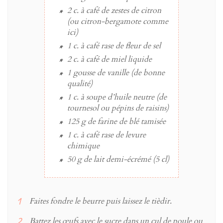
2 c. à café
de
zestes de citron
(ou citron-bergamote comme
ici)
1 c. à café
rase de
fleur de sel
2 c. à café
de
miel
liquide
1
gousse de vanille
(de bonne
qualité)
1 c. à soupe
d’
huile neutre
(de
tournesol ou pépins de raisins)
125 g
de
farine de blé
tamisée
1 c. à café
rase de
levure
chimique
50 g
de
lait
demi-écrémé (5 cl)
Faites fondre le beurre puis laissez le tièdir.
Battez les œufs avec le sucre dans un cul de poule ou