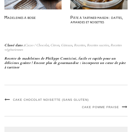
Madeleines à bosse
Pâte à tartiner maison : dattes,
amandes et noisettes
Classé dans :
Cacao / Chocolat
,
Citron
,
Gâteaux
,
Recettes
,
Recettes sucrées
,
Recettes
végétariennes
Recette de madeleines de Philippe Conticini, facile et rapide pour un
délicieux goûter ! Encore plus de gourmandise : incorporez un cœur de pâte
à tartiner
CAKE CHOCOLAT NOISETTE (SANS GLUTEN)
CAKE POMME FRAISE