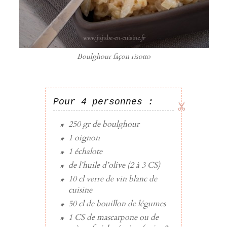
Boulghour façon risotto
Pour 4 personnes :
250 gr
de
boulghour
1
oignon
1
échalote
de l’
huile d’olive
(2 à
3 CS
)
10 cl
verre de
vin blanc
de
cuisine
50 cl
de
bouillon de légumes
1 CS
de
mascarpone
ou de