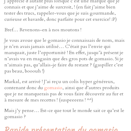
j’apprécie d’autant plus lorsque c’est une marque que je
connais et que j’aime de surcroit, ! (en fait j’aime bien
tester des trucs, rappeler-vous que je suis gourmande,
curieuse et bavarde, donc parfaite pour cet exercice! :P)
Bref… Revenons-en à nos moutons !
Je vous avoue que le gomasio je connaissais de nom, mais
je n’en avais jamais utilisé… C’était pas l’envie qui
manquait, juste l’opportunité ! En effet, jusqu’à présent je
n’avais vu en magasin que des gros pots de gomasio. Si je
n’aimais pas, qu’allais-je faire du restant ? (gaspiller c’est
pas beau, booouh !)
Markal, est arrivé ! J’ai reçu un colis hyper généreux,
contenant donc du
gomasio
, ainsi que d’autres produits
que je ne manquerais pas de vous faire découvrir au fur et
à mesure de mes recettes ! (suspeeeens ! ^^)
Mais j’y pense… Est-ce que tout le monde sait ce qu’est le
gomasio ?
Rapide présentation du gomasio