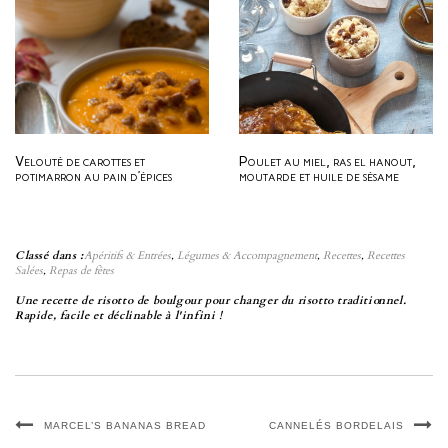
Velouté de carottes et
Poulet au miel, ras el hanout,
potimarron au pain d’épices
moutarde et huile de sésame
Classé dans :
Apéritifs & Entrées
,
Légumes & Accompagnement
,
Recettes
,
Recettes
Salées
,
Repas de fêtes
Une recette de risotto de boulgour pour changer du risotto traditionnel.
Rapide, facile et déclinable à l'infini !
MARCEL’S BANANAS BREAD
CANNELÉS BORDELAIS