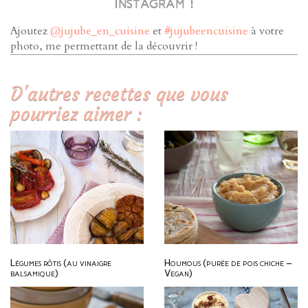
Instagram !
Ajoutez
@jujube_en_cuisine
et
#jujubeencuisine
à votre
photo, me permettant de la découvrir !
D'autres recettes que vous
pourriez aimer :
Légumes rôtis (au vinaigre
Houmous (purée de pois chiche –
balsamique)
Vegan)