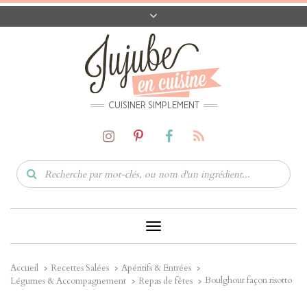
A PROPOS
CONTACT
CODES PROMO
MATÉRIEL
CUISINER SIMPLEMENT
Toggle
Navigation
Accueil
Recettes Salées
Apéritifs & Entrées
Boulghour façon risotto
Légumes & Accompagnement
Repas de fêtes