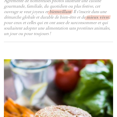
Agrémenté de nombreuses photos illustrant une cuisine
gourmande, familiale, du quotidien ou plus festive, cet
ouvrage se veut joyeux et
bienveillant
. Il s’inscrit dans une
démarche globale et durable de bien-être et de
mieux vivre
,
pour ceux et celles qui en ont assez de surconsommer et qui
souhaitent adopter une alimentation sans protéines animales,
un jour ou pour toujours !