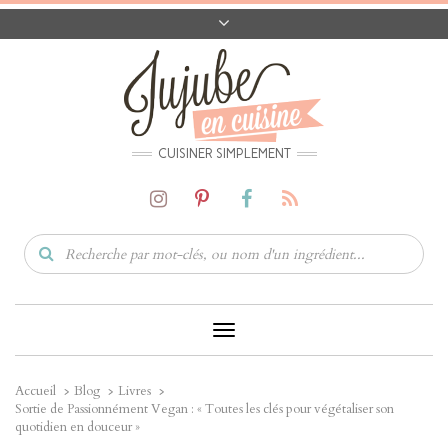
A PROPOS
CONTACT
CODES PROMO
MATÉRIEL
CUISINER SIMPLEMENT
Toggle
Navigation
Accueil
Blog
Livres
Sortie de Passionnément Vegan : « Toutes les clés pour végétaliser son
quotidien en douceur »