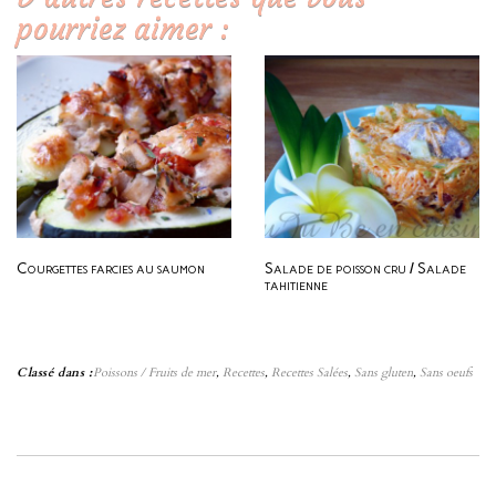
pourriez aimer :
Courgettes farcies au saumon
Salade de poisson cru / Salade
tahitienne
Classé dans :
Poissons / Fruits de mer
,
Recettes
,
Recettes Salées
,
Sans gluten
,
Sans oeufs