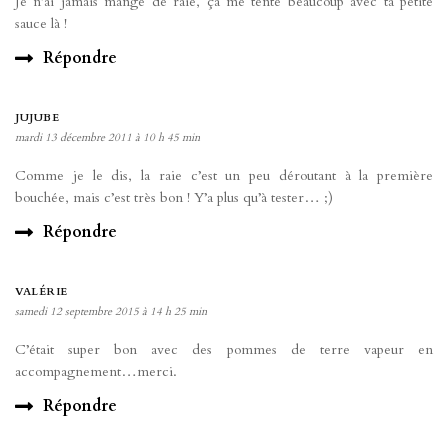
Je n’ai jamais mangé de raie, ça me tente beaucoup avec ta petite
sauce là !
Répondre
JUJUBE
mardi 13 décembre 2011 à 10 h 45 min
Comme je le dis, la raie c’est un peu déroutant à la première
bouchée, mais c’est très bon ! Y’a plus qu’à tester… ;)
Répondre
VALÉRIE
samedi 12 septembre 2015 à 14 h 25 min
C’était super bon avec des pommes de terre vapeur en
accompagnement…merci.
Répondre