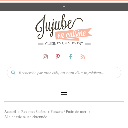
A PROPOS
CONTACT
CODES PROMO
MATÉRIEL
CUISINER SIMPLEMENT
Toggle
Navigation
Accueil
Recettes Salées
Poissons / Fruits de mer
Aile de raie sauce citronnée