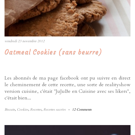
vendredi 23 novembre 2012
Oatmeal Cookies (sans beurre)
Les abonnés de ma page facebook ont pu suivre en direct
le cheminement de cette recette, une sorte de realityshow
version cuisine, c'était "JuJuBe en Cuisine avec ses likers",
c'était bien...
Biscuits
,
Cookies
,
Recettes
,
Recettes sucrées
-
12 Comments