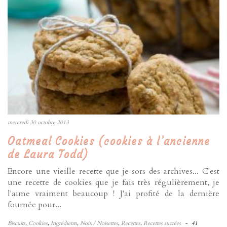
mercredi 30 octobre 2013
Oatmeal Cookies (cookies à l’ancienne
de Laura Todd)
Encore une vieille recette que je sors des archives... C'est
une recette de cookies que je fais très régulièrement, je
l'aime vraiment beaucoup ! J'ai profité de la dernière
fournée pour...
Biscuits
,
Cookies
,
Ingrédients
,
Noix / Noisettes
,
Recettes
,
Recettes sucrées
-
41