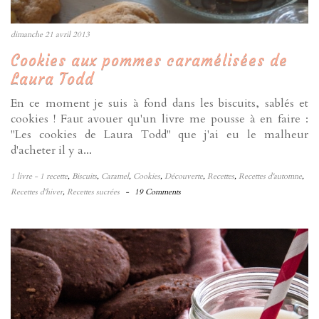
dimanche 21 avril 2013
Cookies aux pommes caramélisées de
Laura Todd
En ce moment je suis à fond dans les biscuits, sablés et
cookies ! Faut avouer qu'un livre me pousse à en faire :
"Les cookies de Laura Todd" que j'ai eu le malheur
d'acheter il y a...
1 livre - 1 recette
,
Biscuits
,
Caramel
,
Cookies
,
Découverte
,
Recettes
,
Recettes d'automne
,
Recettes d'hiver
,
Recettes sucrées
-
19 Comments