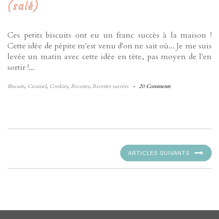
(salé)
Ces petits biscuits ont eu un franc succès à la maison !
Cette idée de pépite m'est venu d'on ne sait où... Je me suis
levée un matin avec cette idée en tête, pas moyen de l'en
sortir !...
Biscuits
,
Caramel
,
Cookies
,
Recettes
,
Recettes sucrées
-
20 Comments
ARTICLES SUIVANTS