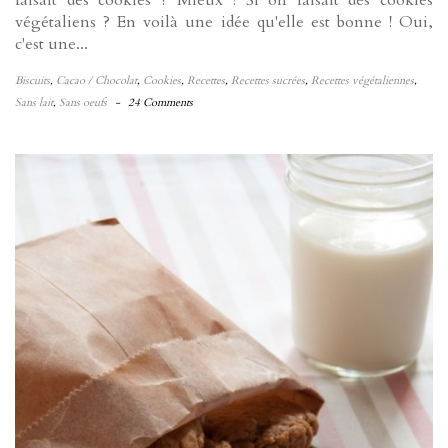
faisait des cookies ? Mieux ! Si on faisait des cookies
végétaliens ? En voilà une idée qu'elle est bonne ! Oui,
c'est une...
Biscuits
,
Cacao / Chocolat
,
Cookies
,
Recettes
,
Recettes sucrées
,
Recettes végétaliennes
,
Sans lait
,
Sans oeufs
-
24 Comments