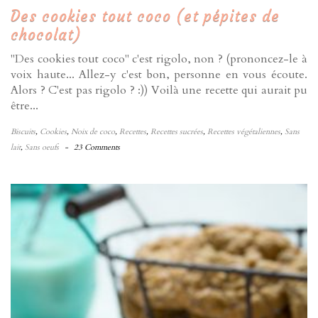
Des cookies tout coco (et pépites de
chocolat)
"Des cookies tout coco" c'est rigolo, non ? (prononcez-le à
voix haute... Allez-y c'est bon, personne en vous écoute.
Alors ? C'est pas rigolo ? :)) Voilà une recette qui aurait pu
être...
Biscuits
,
Cookies
,
Noix de coco
,
Recettes
,
Recettes sucrées
,
Recettes végétaliennes
,
Sans
lait
,
Sans oeufs
-
23 Comments