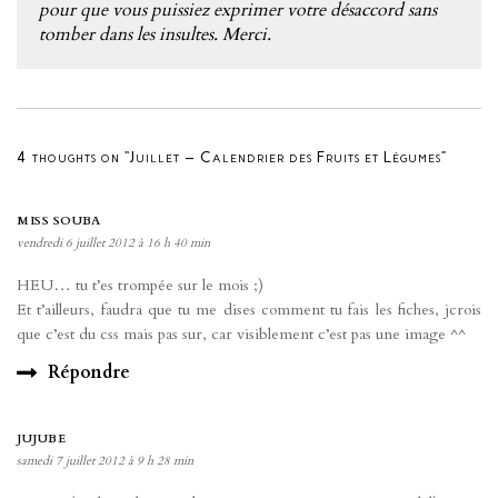
pour que vous puissiez exprimer votre désaccord sans
tomber dans les insultes. Merci.
4 thoughts on “Juillet – Calendrier des Fruits et Légumes”
MISS SOUBA
vendredi 6 juillet 2012 à 16 h 40 min
HEU… tu t’es trompée sur le mois ;)
Et t’ailleurs, faudra que tu me dises comment tu fais les fiches, jcrois
que c’est du css mais pas sur, car visiblement c’est pas une image ^^
Répondre
JUJUBE
samedi 7 juillet 2012 à 9 h 28 min