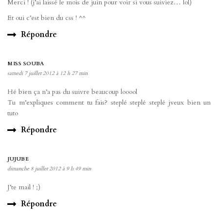
Merci ! (j’ai laissé le mois de juin pour voir si vous suiviez… lol)
Et oui c’est bien du css ! ^^
Répondre
MISS SOUBA
samedi 7 juillet 2012 à 12 h 27 min
Hé bien ça n’a pas du suivre beaucoup looool
Tu m’expliques comment tu fais? steplé steplé steplé jveux bien un
tuto
Répondre
JUJUBE
dimanche 8 juillet 2012 à 9 h 49 min
J’te mail ! ;)
Répondre