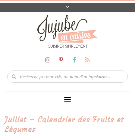
A PROPOS
CONTACT
CODES PROMO
MATÉRIEL
CUISINER SIMPLEMENT
Toggle
Navigation
Juillet – Calendrier des Fruits et
Légumes