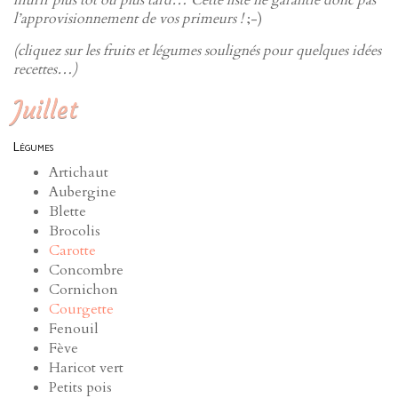
mûrir plus tôt ou plus tard… Cette liste ne garantie donc pas
l’approvisionnement de vos primeurs !
;-)
(cliquez sur les fruits et légumes soulignés pour quelques idées
recettes…)
Juillet
Légumes
Artichaut
Aubergine
Blette
Brocolis
Carotte
Concombre
Cornichon
Courgette
Fenouil
Fève
Haricot vert
Petits pois