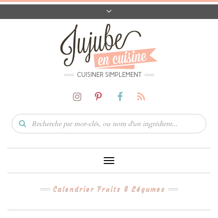
A PROPOS
CONTACT
CODES PROMO
MATÉRIEL
CUISINER SIMPLEMENT
Toggle
Navigation
Calendrier Fruits & Légumes