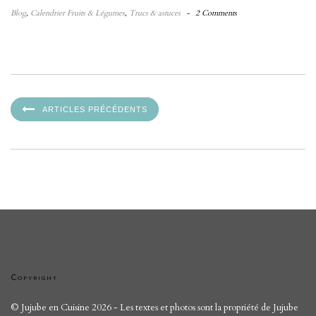
Blog
,
Calendrier Fruits & Légumes
,
Trucs & astuces
-
2 Comments
ARTICLES PRÉCÉDENTS
Copyright
© Jujube en Cuisine 2026 - Les textes et photos sont la propriété de Jujube