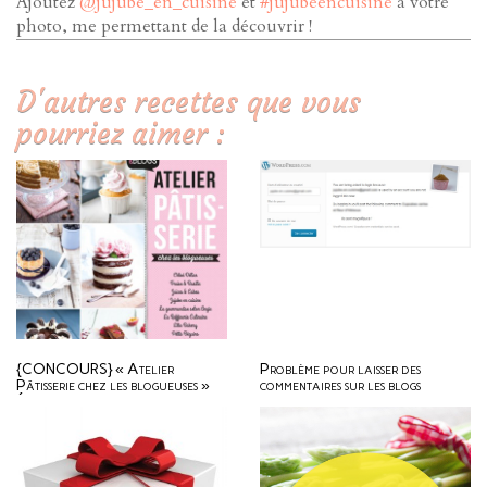
Ajoutez
@jujube_en_cuisine
et
#jujubeencuisine
à votre
photo, me permettant de la découvrir !
D'autres recettes que vous
pourriez aimer :
{CONCOURS} « Atelier
Problème pour laisser des
Pâtisserie chez les blogueuses »
commentaires sur les blogs
Éditions Larousse Cuisine
WordPress (relatif aux adresses
#CookBlogsPatisserie
mails) le pourquoi du comment !