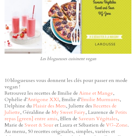
Les blogueuses cuisinent vegan
10 blogueuses vous donnent les clés pour passer en mode
vegan !
Retrouvez les recettes de Emilie de
Aime et Mange
,
Ophélie d’
Antigone XXI
, Emilie d’
Emilie Murmures
,
Delphine du
Plaisir des Mets
, Juliette des
Recettes de
Juliette
, Géraldine de
My Sweet Fairy
, Laurence de
Petits
repas [green] entre amis
, Ellen de
Saveurs Végétales
,
Marie de
Sweet & Sour
et Laura et Sébastien de
VG-Zone
.
Au menu, 50 recettes originales, simples, variées et