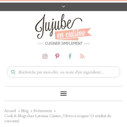
A PROPOS
CONTACT
CODES PROMO
MATÉRIEL
CUISINER SIMPLEMENT
Toggle
Navigation
Accueil
Blog
Evènement
Cook & Blogs chez Larousse Cuisine, 3 livres à croquer ! (+ résultat du
concours)