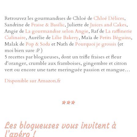
Retrouvez les gourmandises de Chloé de
Chloé Délices
,
Sandrine de
Fraise & Basilic
, Juliette de
Juices and Cakes
,
Angie de
La gourmandise selon Angie
, Raf de
La raffinerie
Culinaire
, Aurélie de
Lilie Bakery
, Maïa de
Petits Béguins
,
Malak de
Pop & Soda
et Nath de
Pourquoi je grossis
(et
moi bien sure :P )
5 recettes par blogueuses, dont un trifle fraises et fleur
d’oranger, crumble aux framboises, gingembre et citron
vert ou encore une tarte meringuée passion et mangue…
Disponible sur Amazon.fr
Les blogueuses vous invitent à
l’apéro !