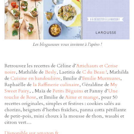
Les blogueuses vous invitent à l’apéro !
Retrouvez les recettes de Céline d’
Artichauts et Cerise
noire
, Mathilde de
Besly
, Laetitia de
C du Beau !
, Mathilda
de
Cuisine en bandoulière
, Emilie d’
Emilie Murmures
,
Raphaëlle de
la Raffinerie culinaire
, Géraldine de
My
Sweet Fairy
, , Maïa de
Petits Béguins
et Fanny d’
Une
touche de Rose
, et Emilie de
Aime et mange
, pour 50
recettes originales, simples et festives : cookies salés au
chorizo, beignets d’herbes fraîches, panna cotta pétillante
de petit-pois, mini choux à la mousse de thon, wasabi et
citron vert…
Disponible sur amazon.fr