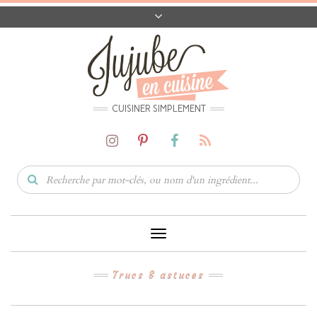
A PROPOS
CONTACT
CODES PROMO
MATÉRIEL
CUISINER SIMPLEMENT
Toggle
Navigation
Trucs & astuces