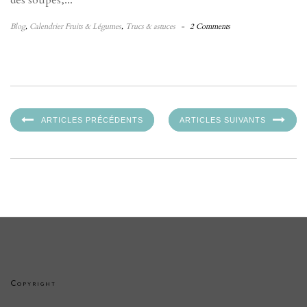
des soupes,...
Blog
,
Calendrier Fruits & Légumes
,
Trucs & astuces
-
2 Comments
ARTICLES PRÉCÉDENTS
ARTICLES SUIVANTS
Copyright