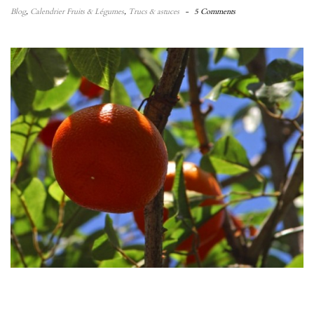
Blog
,
Calendrier Fruits & Légumes
,
Trucs & astuces
-
5 Comments