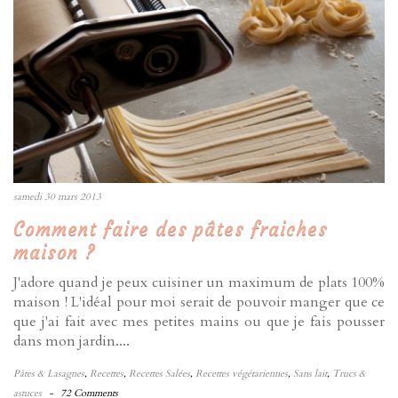
samedi 30 mars 2013
Comment faire des pâtes fraiches
maison ?
J'adore quand je peux cuisiner un maximum de plats 100%
maison ! L'idéal pour moi serait de pouvoir manger que ce
que j'ai fait avec mes petites mains ou que je fais pousser
dans mon jardin....
Pâtes & Lasagnes
,
Recettes
,
Recettes Salées
,
Recettes végétariennes
,
Sans lait
,
Trucs &
astuces
-
72 Comments