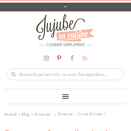
A PROPOS
CONTACT
CODES PROMO
MATÉRIEL
CUISINER SIMPLEMENT
Toggle
Navigation
Zoom sur… Le son d’avoine !
Accueil
Blog
Zoom sur...