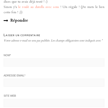
dises que tu avais déjà testé ! :)
Sinon y’a
le roulé au dutella avec sons
! Un régale ! (j’te mets le lien
cette fois ! ;))
Répondre
Laisser un commentaire
Votre adresse e-mail ne sera pas publiée.
Les champs obligatoires sont indiqués avec
*
NOM
*
ADRESSE EMAIL
*
SITE WEB