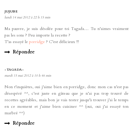
JUJUBE
lundi 14 mai 2012 à 22 h 15 min
Ma pauvre, je suis désolée pour toi Tagada… Tu n’aimes vraiment
pas les sons ? Peu importe la recette ?
T’as essayé le
porridge
? C’est délicieux !!!
Répondre
-TAGADA-
mardi 15 mai 2012 à 10 h 46 min
Non t’inquiètes, oui j’aime bien en porridge, donc mon cas n’est pas
désespéré ^^, c’est juste en gâteau que je n’ai pas trop trouvé de
recettes agréables, mais bon je vais tester jusqu’à trouver j’ai le temps
en ce moment et j’aime bien cuisiner ^^ (oui, oui j’ai essayé ton
marbré ^^)
Répondre