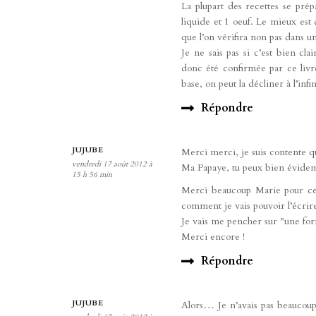
La plupart des recettes se pré
liquide et 1 oeuf. Le mieux est d
que l’on vérifira non pas dans 
Je ne sais pas si c’est bien cla
donc été confirmée par ce livre
base, on peut la décliner à l’infi
Répondre
JUJUBE
Merci merci, je suis contente qu
vendredi 17 août 2012 à
Ma Papaye, tu peux bien évidemme
15 h 56 min
Merci beaucoup Marie pour cett
comment je vais pouvoir l’écrire
Je vais me pencher sur "une form
Merci encore !
Répondre
JUJUBE
Alors… Je n’avais pas beaucoup 