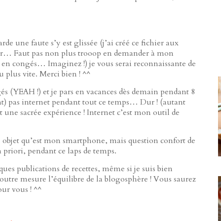
rde une faute s’y est glissée (j’ai créé ce fichier aux
oir… Faut pas non plus trooop en demander à mon
is en congés… Imaginez !) je vous serai reconnaissante de
u plus vite. Merci bien ! ^^
gés (YEAH !) et je pars en vacances dès demain pendant 8
nt) pas internet pendant tout ce temps… Dur ! (autant
t une sacrée expérience ! Internet c’est mon outil de
e objet qu’est mon smartphone, mais question confort de
 priori, pendant ce laps de temps.
lques publications de recettes, même si je suis bien
outre mesure l’équilibre de la blogosphère ! Vous saurez
ur vous ! ^^