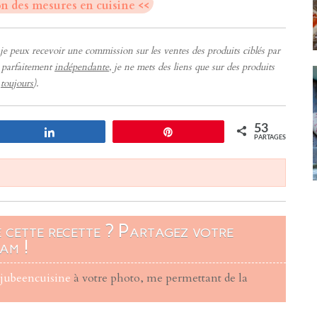
on des mesures en cuisine <<
ue je peux recevoir une commission sur les ventes des produits ciblés par
e parfaitement
indépendante
, je ne mets des liens que sur des produits
e
toujours
).
53
Partagez
Enregistrer
PARTAGES
é cette recette ? Partagez votre
am !
ujubeencuisine
à votre photo, me permettant de la