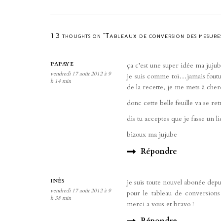
13 thoughts on “Tableaux de conversion des mesures
PAPAYE
ça c’est une super idée ma jujub
vendredi 17 août 2012 à 9
je suis comme toi…jamais foutue
h 14 min
de la recette, je me mets à che
donc cette belle feuille va se r
dis tu acceptes que je fasse un l
bizoux ma jujube
Répondre
INÈS
je suis toute nouvel abonée depu
vendredi 17 août 2012 à 9
pour le tableau de conversions 
h 38 min
merci a vous et bravo !