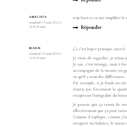
Répondre
AMECIE74
trop bien sa va me simplifier la
vendredi 17 août 2012 à
Répondre
10 h 08 min
MARIE
Ça c’est hyper pratique, merci! 
vendredi 17 août 2012 à
Je viens de regarder, je tenais 
14 h 46 min
Je sais, c’est étrange, mais à f
accompagné de la mesure en gra
vu qu’il y avait des différences.
Par exemple, si je fonds un sti
n’aurai pas forcément la quan
récupérant l’intégralité du beur
Je pensais que ça venait de moi
effectivement que ça peut varier 
Comme il explique, comme j’ai t
récupéré ma balance, le mieux e