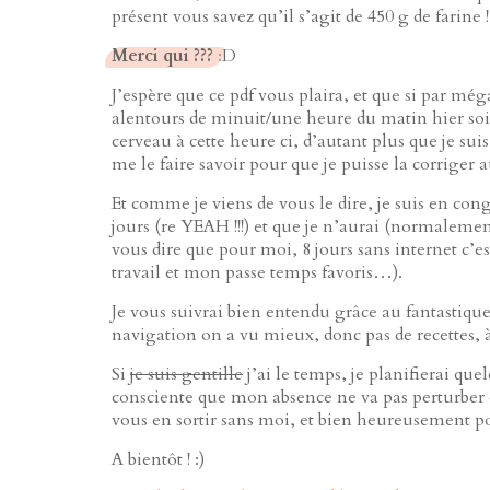
présent vous savez qu’il s’agit de 450 g de farine !
Merci qui ???
:D
J’espère que ce pdf vous plaira, et que si par méga
alentours de minuit/une heure du matin hier s
cerveau à cette heure ci, d’autant plus que je su
me le faire savoir pour que je puisse la corriger a
Et comme je viens de vous le dire, je suis en con
jours (re YEAH !!!) et que je n’aurai (normaleme
vous dire que pour moi, 8 jours sans internet c’es
travail et mon passe temps favoris…).
Je vous suivrai bien entendu grâce au fantastiqu
navigation on a vu mieux, donc pas de recettes, à
Si
je suis gentille
j’ai le temps, je planifierai que
consciente que mon absence ne va pas perturber 
vous en sortir sans moi, et bien heureusement po
A bientôt ! :)