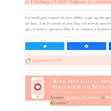
>> Télécharger le PDF : Tableaux de conversi
Cet article peut contenir des liens affiliés, ce qui signifie q
ces liens. Tous les articles de mon blog sont ecrit de manièr
que j'ai testés et approuvés (dans le cas contraire je le précis
Tweetez
Partagez
Imprimer le PDF
Vous avez testé et aim
réalisation sur Instagr
Ajoutez
@jujube_en_cuisine
et
#j
découvrir !