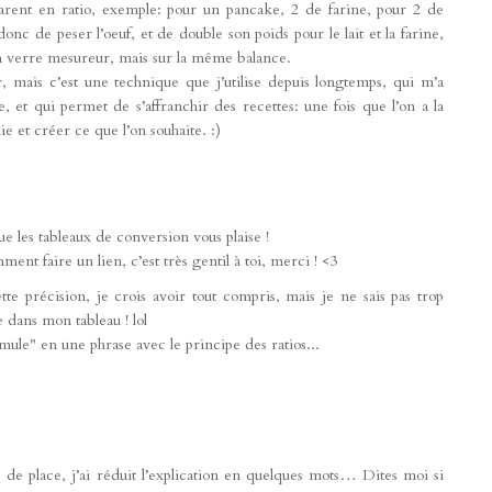
parent en ratio, exemple: pour un pancake, 2 de farine, pour 2 de
onc de peser l’oeuf, et de double son poids pour le lait et la farine,
un verre mesureur, mais sur la même balance.
ir, mais c’est une technique que j’utilise depuis longtemps, qui m’a
, et qui permet de s’affranchir des recettes: une fois que l’on a la
nie et créer ce que l’on souhaite. :)
e les tableaux de conversion vous plaise !
nt faire un lien, c’est très gentil à toi, merci ! <3
e précision, je crois avoir tout compris, mais je ne sais pas trop
 dans mon tableau ! lol
ule" en une phrase avec le principe des ratios...
de place, j’ai réduit l’explication en quelques mots… Dites moi si