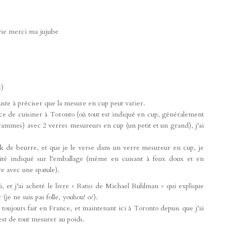
 vie merci ma jujube
:)
juste à préciser que la mesure en cup peut varier.
orce de cuisiner à Toronto (où tout est indiqué en cup, généralement
mmes) avec 2 verres mesureurs en cup (un petit et un grand), j’ai
ck de beurre, et que je le verse dans un verre mesureur en cup, je
tité indiqué sur l’emballage (même en cuisant à feux doux et en
re avec une spatule).
, et j’ai acheté le livre « Ratio de Michael Ruhlman » qui explique
(je ne suis pas folle, youhou! o/).
oujours fait en France, et maintenant ici à Toronto depuis que j’ai
st de tout mesurer au poids.