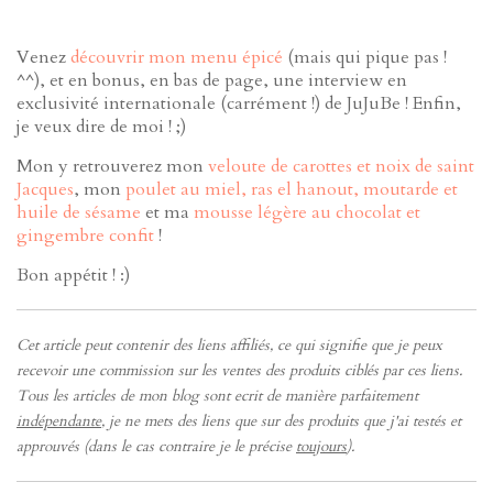
Venez
découvrir mon menu épicé
(mais qui pique pas !
^^), et en bonus, en bas de page, une interview en
exclusivité internationale (carrément !) de JuJuBe ! Enfin,
je veux dire de moi ! ;)
Mon y retrouverez mon
veloute de carottes et noix de saint
Jacques
, mon
poulet au miel, ras el hanout, moutarde et
huile de sésame
et ma
mousse légère au chocolat et
gingembre confit
!
Bon appétit ! :)
Cet article peut contenir des liens affiliés, ce qui signifie que je peux
recevoir une commission sur les ventes des produits ciblés par ces liens.
Tous les articles de mon blog sont ecrit de manière parfaitement
indépendante
, je ne mets des liens que sur des produits que j'ai testés et
approuvés (dans le cas contraire je le précise
toujours
).