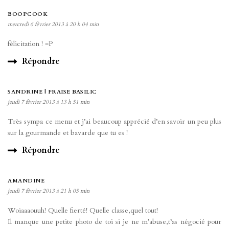
BOOPCOOK
mercredi 6 février 2013 à 20 h 04 min
félicitation ! =P
Répondre
SANDRINE | FRAISE BASILIC
jeudi 7 février 2013 à 13 h 51 min
Très sympa ce menu et j’ai beaucoup apprécié d’en savoir un peu plus
sur la gourmande et bavarde que tu es !
Répondre
AMANDINE
jeudi 7 février 2013 à 21 h 05 min
Woiaaaouuh! Quelle fierté! Quelle classe,quel tout!
Il manque une petite photo de toi si je ne m’abuse,t’as négocié pour