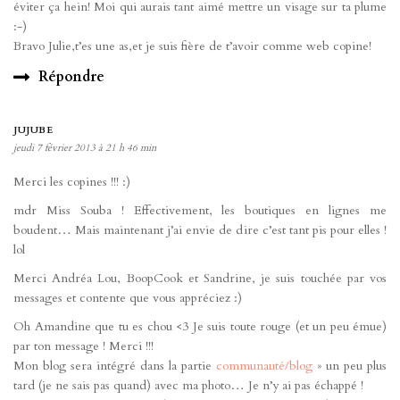
éviter ça hein! Moi qui aurais tant aimé mettre un visage sur ta plume
:-)
Bravo Julie,t’es une as,et je suis fière de t’avoir comme web copine!
Répondre
JUJUBE
jeudi 7 février 2013 à 21 h 46 min
Merci les copines !!! :)
mdr Miss Souba ! Effectivement, les boutiques en lignes me
boudent… Mais maintenant j’ai envie de dire c’est tant pis pour elles !
lol
Merci Andréa Lou, BoopCook et Sandrine, je suis touchée par vos
messages et contente que vous appréciez :)
Oh Amandine que tu es chou <3 Je suis toute rouge (et un peu émue)
par ton message ! Merci !!!
Mon blog sera intégré dans la partie
communauté/blog
» un peu plus
tard (je ne sais pas quand) avec ma photo… Je n’y ai pas échappé !