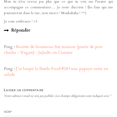
Mais tu n’en verras pas plus que ce que tu vois sur l’avatar qui
accompagne ce commentaire… Je reste discrète ! (les fans qui me
poursuivent dans la rue, non merci ! Mouhahaha ! ^^)
Je vous embrasse ! <3
Répondre
Ping :
Recette de houmous fait maison (purée de pois
chiche - Vegan) - JuJuBe en Cuisine
Ping :
J’ai loupé la Battle Food #28 | une papaye verte en
salade
Laisser un commentaire
Votre adresse e-mail ne sera pas publiée.
Les champs obligatoires sont indiqués avec
*
NOM
*