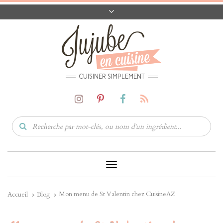
A PROPOS
CONTACT
CODES PROMO
MATÉRIEL
CUISINER SIMPLEMENT
Toggle
Navigation
Mon menu de St Valentin chez CuisineAZ
Accueil
Blog