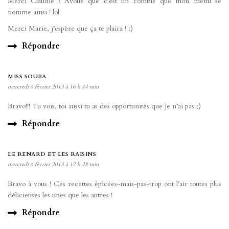
Merci Claudie ! Avoue que c’est un comble que mon menu se
nomme ainsi ! lol
Merci Marie, j’espère que ça te plaira ! ;)
Répondre
MISS SOUBA
mercredi 6 février 2013 à 16 h 44 min
Bravo!!! Tu vois, toi aussi tu as des opportunités que je n’ai pas ;)
Répondre
LE RENARD ET LES RAISINS
mercredi 6 février 2013 à 17 h 28 min
Bravo à vous ! Ces recettes épicées-mais-pas-trop ont l’air toutes plus
délicieuses les unes que les autres !
Répondre