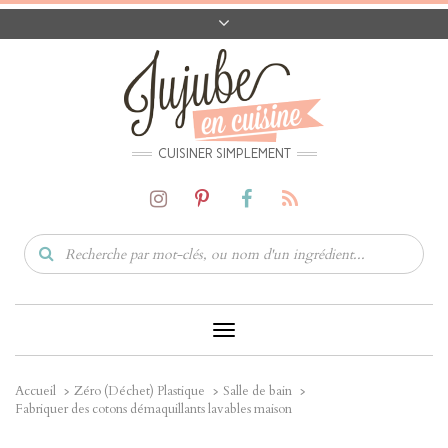
A PROPOS
CONTACT
CODES PROMO
MATÉRIEL
CUISINER SIMPLEMENT
Toggle
Navigation
Accueil
Zéro (Déchet) Plastique
Salle de bain
Fabriquer des cotons démaquillants lavables maison