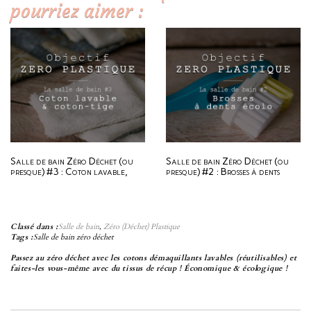
pourriez aimer :
Salle de bain Zéro Déchet (ou
Salle de bain Zéro Déchet (ou
presque) #3 : Coton lavable,
presque) #2 : Brosses à dents
coton tige, etc…
écolo (et dentifrice)
Classé dans :
Salle de bain
,
Zéro (Déchet) Plastique
Tags :
Salle de bain zéro déchet
Passez au zéro déchet avec les cotons démaquillants lavables (réutilisables) et
faites-les vous-même avec du tissus de récup ! Économique & écologique !