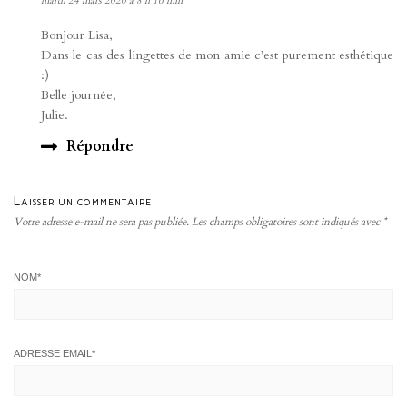
mardi 24 mars 2020 à 8 h 16 min
Bonjour Lisa,
Dans le cas des lingettes de mon amie c’est purement esthétique
:)
Belle journée,
Julie.
Répondre
Laisser un commentaire
Votre adresse e-mail ne sera pas publiée.
Les champs obligatoires sont indiqués avec
*
NOM
*
ADRESSE EMAIL
*