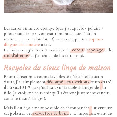
Les carrés en micro éponge (que j’ai appelé « polaire /
pilou » sans trop savoir exactement ce que c’est en
réalité… C’est « doudou » !) sont ceux que ma
copine-
dingue-de-couture
a fait.
De mon côté j’ai testé 3 matières : le
coton
, l’
éponge
et le
nid d’abeille
, et j’ai choisi de les faire rond.
Recyclez du vieux linge de maison
Pour réaliser mes cotons lavables je n’ai acheté aucun
tissus, j’ai simplement
découpé des torchons
et un
carré
de tissu IKEA
que j’utilisais sur la table à langer de ma
fille (je crois me souvenir qu’ils étaient justement vendus
comme tissu à langer).
Mais il est également possible de découper des
couverture
en polaire
, des
serviettes de bain
… L’important étant de