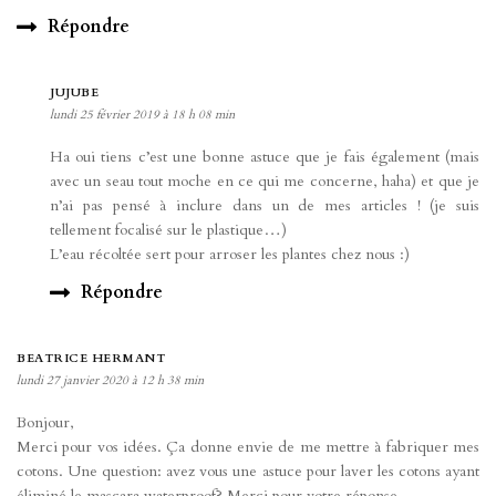
Répondre
JUJUBE
lundi 25 février 2019 à 18 h 08 min
Ha oui tiens c’est une bonne astuce que je fais également (mais
avec un seau tout moche en ce qui me concerne, haha) et que je
n’ai pas pensé à inclure dans un de mes articles ! (je suis
tellement focalisé sur le plastique…)
L’eau récoltée sert pour arroser les plantes chez nous :)
Répondre
BEATRICE HERMANT
lundi 27 janvier 2020 à 12 h 38 min
Bonjour,
Merci pour vos idées. Ça donne envie de me mettre à fabriquer mes
cotons. Une question: avez vous une astuce pour laver les cotons ayant
éliminé le mascara waterproof? Merci pour votre réponse.