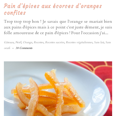
Pain d’épices aux écorces d’oranges
confites
Trop trop trop bon ! Je savais que l'orange se mariait bien
aux pains d'épices mais à ce point c'est juste dément, je suis
folle amoureuse de ce pain d'épices ! Pour l'occasion j'ai...
Gâteaux
,
Noël
,
Orange
,
Recettes
,
Recettes sucrées
,
Recettes végétaliennes
,
Sans lait
,
Sans
oeufs
-
38 Comments