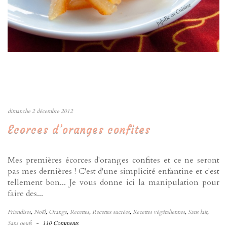
dimanche 2 décembre 2012
Ecorces d’oranges confites
Mes premières écorces d'oranges confites et ce ne seront
pas mes dernières ! C'est d'une simplicité enfantine et c'est
tellement bon... Je vous donne ici la manipulation pour
faire des...
Friandises
,
Noël
,
Orange
,
Recettes
,
Recettes sucrées
,
Recettes végétaliennes
,
Sans lait
,
Sans oeufs
-
110 Comments