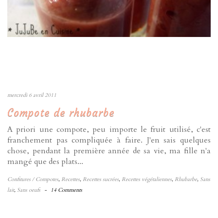
mercredi 6 avril 2011
Compote de rhubarbe
A priori une compote, peu importe le fruit utilisé, c'est
franchement pas compliquée à faire. J'en sais quelques
chose, pendant la première année de sa vie, ma fille n'a
mangé que des plats...
Confitures / Compotes
,
Recettes
,
Recettes sucrées
,
Recettes végétaliennes
,
Rhubarbe
,
Sans
lait
,
Sans oeufs
-
14 Comments