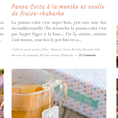
Panna Cotta à la menthe et coulis
de fraise-rhubarbe
'ai
La panna cotta c'est super bon, j'en suis une fan
ri
inconditionnelle ! En revanche la panna cotta c'est
re
pas hyper léger à la base... De la crème, entière
.
c'est mieux, une fois le pot fini on a...
Coulis & sauces sucrées
,
Flans / Mousses
,
Fraise
,
Recettes
,
Recettes d'été
,
Recettes de printemps
,
Recettes sucrées
,
Rhubarbe
-
25 Comments