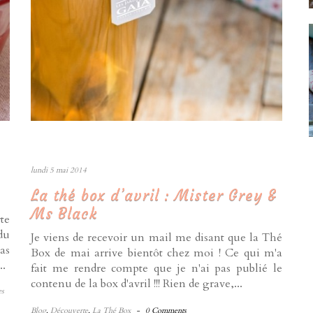
lundi 5 mai 2014
La thé box d’avril : Mister Grey &
Ms Black
te
du
Je viens de recevoir un mail me disant que la Thé
as
Box de mai arrive bientôt chez moi ! Ce qui m'a
..
fait me rendre compte que je n'ai pas publié le
contenu de la box d'avril !!! Rien de grave,...
es
Blog
,
Découverte
,
La Thé Box
-
0 Comments