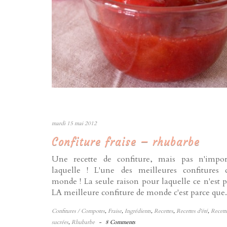
mardi 15 mai 2012
Confiture fraise – rhubarbe
Une recette de confiture, mais pas n'impor
laquelle ! L'une des meilleures confitures 
monde ! La seule raison pour laquelle ce n'est p
LA meilleure confiture de monde c'est parce que.
Confitures / Compotes
,
Fraise
,
Ingrédients
,
Recettes
,
Recettes d'été
,
Recett
sucrées
,
Rhubarbe
-
8 Comments