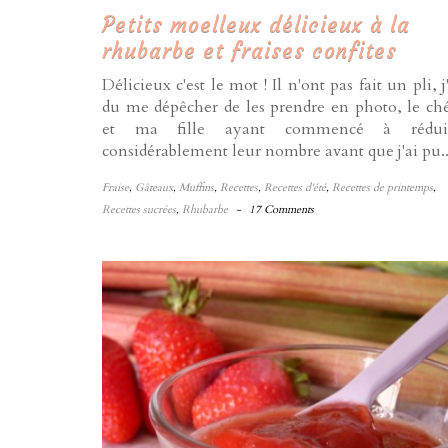
Petits moelleux délicieux à la
rhubarbe et fraises confites
Délicieux c'est le mot ! Il n'ont pas fait un pli, j
du me dépêcher de les prendre en photo, le ché
et ma fille ayant commencé à rédui
considérablement leur nombre avant que j'ai pu..
Fraise
,
Gâteaux
,
Muffins
,
Recettes
,
Recettes d'été
,
Recettes de printemps
,
Recettes sucrées
,
Rhubarbe
-
17 Comments